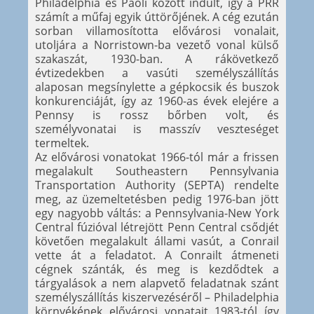
Philadelphia és Paoli között indult, így a PRR
számít a műfaj egyik úttörőjének. A cég ezután
sorban villamosította elővárosi vonalait,
utoljára a Norristown-ba vezető vonal külső
szakaszát, 1930-ban. A rákövetkező
évtizedekben a vasúti személyszállítás
alaposan megsínylette a gépkocsik és buszok
konkurenciáját, így az 1960-as évek elejére a
Pennsy is rossz bőrben volt, és
személyvonatai is masszív veszteséget
termeltek.
Az elővárosi vonatokat 1966-tól már a frissen
megalakult Southeastern Pennsylvania
Transportation Authority (SEPTA) rendelte
meg, az üzemeltetésben pedig 1976-ban jött
egy nagyobb váltás: a Pennsylvania-New York
Central fúzióval létrejött Penn Central csődjét
követően megalakult állami vasút, a Conrail
vette át a feladatot. A Conrailt átmeneti
cégnek szánták, és meg is kezdődtek a
tárgyalások a nem alapvető feladatnak szánt
személyszállítás kiszervezéséről – Philadelphia
környékének elővárosi vonatait 1983-tól így