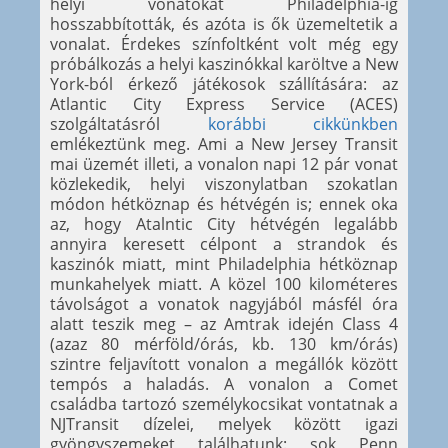
helyi vonatokat Philadelphia-ig
hosszabbították, és azóta is ők üzemeltetik a
vonalat. Érdekes színfoltként volt még egy
próbálkozás a helyi kaszinókkal karöltve a New
York-ból érkező játékosok szállítására: az
Atlantic City Express Service (ACES)
szolgáltatásról
korábbi cikkünkben
emlékeztünk meg. Ami a New Jersey Transit
mai üzemét illeti, a vonalon napi 12 pár vonat
közlekedik, helyi viszonylatban szokatlan
módon hétköznap és hétvégén is; ennek oka
az, hogy Atalntic City hétvégén legalább
annyira keresett célpont a strandok és
kaszinók miatt, mint Philadelphia hétköznap
munkahelyek miatt. A közel 100 kilométeres
távolságot a vonatok nagyjából másfél óra
alatt teszik meg – az Amtrak idején Class 4
(azaz 80 mérföld/órás, kb. 130 km/órás)
szintre feljavított vonalon a megállók között
tempós a haladás. A vonalon a Comet
családba tartozó személykocsikat vontatnak a
NJTransit dízelei, melyek között igazi
gyöngyszemeket találhatunk: sok Penn