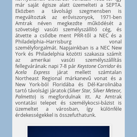
már saját égisze alatt üzemelteti a SEPTA.
Eközben a távolsági szegmensben is
megváltoztak az erőviszonyok, 1971-ben
Amtrak néven megkezdte működését a
szövetségi vasúti személyszállító cég, és
átvette a csődbe ment PRR-től a NEC és a
Philadelphia–Harrisburg vonal
személyforgalmát. Napjainkban is a NEC New
York és Philadelphia közötti szakasza számít
az amerikai vasúti személyszállítás
fellegvárának: napi 7-8 pár
Keystone Corridor
és
Acela Express
járat mellett számtalan
Northeast Regional márkanevű vonat és a
New York-ból Floridába és Dél-Karolinába
tartó távolsági járatok (
Silver Star, Silver Meteor,
Palmetto
) is megfordulnak itt. Az Amtrak
vontatási telepet és személykocsi-bázist is
üzemeltet a városban, így különféle
érdekességekkel is összefuthatunk.