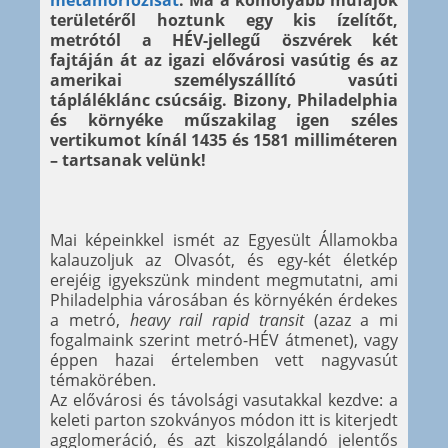
metamorfózisát
. Ma a komolyabb műfajok
területéről hoztunk egy kis ízelítőt,
metrótól a HÉV-jellegű öszvérek két
fajtáján át az igazi elővárosi vasútig és az
amerikai személyszállító vasúti
tápláléklánc csúcsáig. Bizony, Philadelphia
és környéke műszakilag igen széles
vertikumot kínál 1435 és 1581 milliméteren
– tartsanak velünk!
Mai képeinkkel ismét az Egyesült Államokba
kalauzoljuk az Olvasót, és egy-két életkép
erejéig igyekszünk mindent megmutatni, ami
Philadelphia városában és környékén érdekes
a metró,
heavy rail rapid transit
(azaz a mi
fogalmaink szerint metró-HÉV átmenet), vagy
éppen hazai értelemben vett nagyvasút
témakörében.
Az elővárosi és távolsági vasutakkal kezdve: a
keleti parton szokványos módon itt is kiterjedt
agglomeráció, és azt kiszolgálandó jelentős