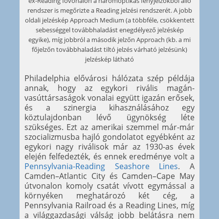
ex-Reading fővonalon a háromoptikás fényjelzőkből álló
rendszer is megőrizte a Reading jelzési rendszerét. A jobb
oldali jelzéskép Approach Medium (a többféle, csökkentett
sebességgel továbbhaladást enegdélyező jelzéskép
egyike), míg jobbról a második jelzőn Approach (kb. a mi
főjelzőn továbbhaladást tiltó jelzés várható jelzésünk)
jelzéskép látható
Philadelphia elővárosi hálózata szép példája
annak, hogy az egykori rivális magán-
vasúttársaságok vonalai együtt igazán erősek,
és a szinergia kihasználásához egy
köztulajdonban lévő ügynökség léte
szükséges. Ezt az amerikai szemmel már-már
szocializmusba hajló gondolatot egyébként az
egykori nagy riválisok már az 1930-as évek
elején felfedezték, és ennek eredménye volt a
Pennsylvania-Reading Seashore Lines
. A
Camden–Atlantic City és Camden–Cape May
útvonalon komoly csatát vívott egymással a
környéken meghatározó két cég, a
Pennsylvania Railroad és a Reading Lines, míg
a világgazdasági válság jobb belátásra nem