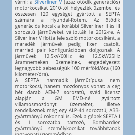
várni: a
Silverliner V
(azaz ötödik generációs)
motorkocsikat 2010-től helyezték üzembe, és
összesen 120 egységet gyártott a SEPTA
számára a Hyundai-Rotem. Az ötödik
generációs kocsik a korábbi Silverliner II és III
sorozatú járműveket váltották le 2012-re. A
Silverliner V flotta fele szóló motorkocsiként, a
maradék járművek pedig fixen csatolt,
married pair konfigurációban dolgoznak. A
járművek 12.5kV/60Hz és 12.5kV/25Hz
áramnemeken üzemelnek, engedélyezett
legnagyobb sebességük 100 mérföld/óra (160
kilométer/óra).
A SEPTA harmadik járműtípusa nem
motorkocsi, hanem mozdonyos vonat: a cég
hét darab AEM-7 sorozatú, svéd licensz
alapján a GM EMD-nél gyártott
villamosmozdonyt üzemeltet, illetve
rendelkeznek még egy ALP-44 sorozatú, ABB-
gyártmányú rokonnal is. Ezek a gépek SEPTA I
és II sorozatba tartozó, Bombardier
gyártmányú személykocsikat továbbítanak
ingavonati üzemmódban.