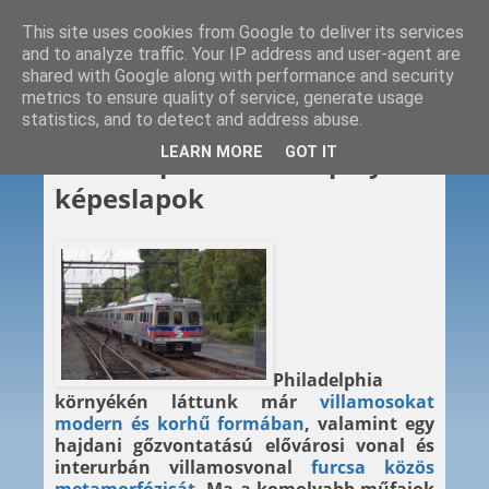
This site uses cookies from Google to deliver its services
and to analyze traffic. Your IP address and user-agent are
shared with Google along with performance and security
metrics to ensure quality of service, generate usage
statistics, and to detect and address abuse.
2015. 08. 21.
LEARN MORE
GOT IT
Philadelphia-i kötött pályás
képeslapok
Philadelphia
környékén láttunk már
villamosokat
modern és korhű formában
, valamint egy
hajdani gőzvontatású elővárosi vonal és
interurbán villamosvonal
furcsa közös