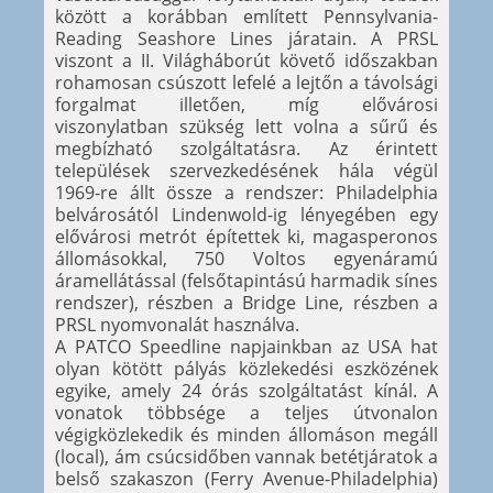
között a korábban említett Pennsylvania-
Reading Seashore Lines járatain. A PRSL
viszont a II. Világháborút követő időszakban
rohamosan csúszott lefelé a lejtőn a távolsági
forgalmat illetően, míg elővárosi
viszonylatban szükség lett volna a sűrű és
megbízható szolgáltatásra. Az érintett
települések szervezkedésének hála végül
1969-re állt össze a rendszer: Philadelphia
belvárosától Lindenwold-ig lényegében egy
elővárosi metrót építettek ki, magasperonos
állomásokkal, 750 Voltos egyenáramú
áramellátással (felsőtapintású harmadik sínes
rendszer), részben a Bridge Line, részben a
PRSL nyomvonalát használva.
A PATCO Speedline napjainkban az USA hat
olyan kötött pályás közlekedési eszközének
egyike, amely 24 órás szolgáltatást kínál. A
vonatok többsége a teljes útvonalon
végigközlekedik és minden állomáson megáll
(local), ám csúcsidőben vannak betétjáratok a
belső szakaszon (Ferry Avenue-Philadelphia)