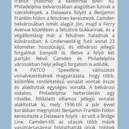
transit (hasonló a kaliforniai BART is).
Philadelphia belvárosában alagútban futnak a
szerelvények, a Delaware folyót a Benjamin
Franklin hídon a felszínen keresztezik, Camden
belvárosában ismét alagút jön, majd a Ferry
Avenue közelében a felszínre bukkannak, és a
végállomásig már a felszínen haladnak a
külvárosban. A Lindenwold-ig futó vonal 23
kilométer hosszúságú, és elővárosi jellegű
forgalmat bonyolít le, illetve a folyó két
partján fekvő Camden és Philadelphia
városokban helyi jellegű forgalom is adódik.
A PATCO Speedline változatos
vonalvezetésének magyarázata, hogy több,
különféle rendeltetésű vonalat vontak össze
és alakítottak egységes vonallá. A belvárosi
oldalon, Philadelphia belterületén egy
rövidke, földalatti villamos jellegű vonalat
alakítottak ki, mely 1936-tól a pár évvel
korábban megnyitott Benjamin Franklin hídon
keresztezte a Delaware folyót - ez volt a Bridge
Line. Camden-től az utasok több másik
vasúttársasággal folytathatták útjuk, többek