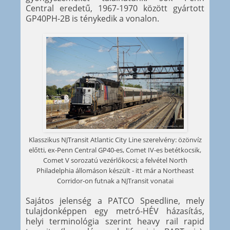
Central eredetű, 1967-1970 között gyártott
GP40PH-2B is ténykedik a vonalon.
Klasszikus NJTransit Atlantic City Line szerelvény: özönvíz
előtti, ex-Penn Central GP40-es, Comet IV-es betétkocsik,
Comet V sorozatú vezérlőkocsi; a felvétel North
Philadelphia állomáson készült - itt már a Northeast
Corridor-on futnak a NJTransit vonatai
Sajátos jelenség a PATCO Speedline, mely
tulajdonképpen egy metró-HÉV házasítás,
helyi terminológia szerint heavy rail rapid