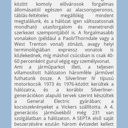
között komoly elővárosok forgalmas
állomásaitól egészen az alacsonyperonos,
táblás-feltételes megállókig mindent
megtalálunk, és a hálózat igen változatosnak
mondható utasforgalom és menetrendi
szerkezet szempontjából is. A forgalmasabb
vonalakon (például a Paoli/Thorndale vagy a
West Trenton vonal) zónázó, avagy helyi
terminológiában expressz vonatok is
közlekednek, míg máshol csúcsban is csak 40-
60 percenként gurul végig egy személyvonat.
Ami a járműparkot illeti, a teljesen
villamosított hálózaton háromféle járművel
futhatunk össze. A Silverliner IV típusú
motorkocsik 1973 és 1976-között kerültek a
hálózatra, és a korábbi Silverliner-
generációkon alapuló tervek szerint készültek
a General Electric gyárában; a
kocsiszekrényeket a Vickers szállította. A 4.
generációs járművekből még 231 van
szolgálatban a hálózaton. A SEPTA első saját
beszerzésére ezután három évtizedet kellett