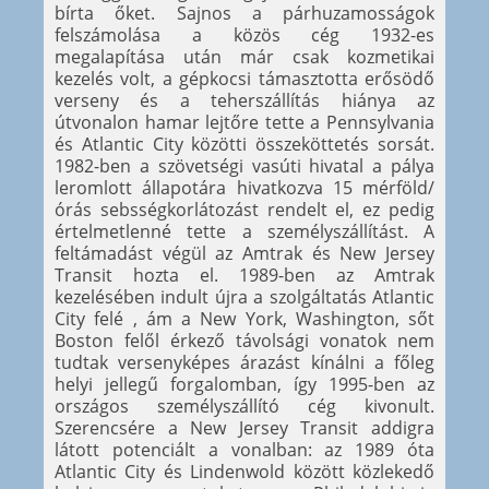
bírta őket. Sajnos a párhuzamosságok
felszámolása a közös cég 1932-es
megalapítása után már csak kozmetikai
kezelés volt, a gépkocsi támasztotta erősödő
verseny és a teherszállítás hiánya az
útvonalon hamar lejtőre tette a Pennsylvania
és Atlantic City közötti összeköttetés sorsát.
1982-ben a szövetségi vasúti hivatal a pálya
leromlott állapotára hivatkozva 15 mérföld/
órás sebsségkorlátozást rendelt el, ez pedig
értelmetlenné tette a személyszállítást. A
feltámadást végül az Amtrak és New Jersey
Transit hozta el. 1989-ben az Amtrak
kezelésében indult újra a szolgáltatás Atlantic
City felé , ám a New York, Washington, sőt
Boston felől érkező távolsági vonatok nem
tudtak versenyképes árazást kínálni a főleg
helyi jellegű forgalomban, így 1995-ben az
országos személyszállító cég kivonult.
Szerencsére a New Jersey Transit addigra
látott potenciált a vonalban: az 1989 óta
Atlantic City és Lindenwold között közlekedő