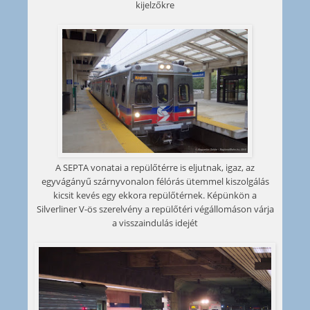
kijelzőkre
A SEPTA vonatai a repülőtérre is eljutnak, igaz, az
egyvágányű szárnyvonalon félórás ütemmel kiszolgálás
kicsit kevés egy ekkora repülőtérnek. Képünkön a
Silverliner V-ös szerelvény a repülőtéri végállomáson várja
a visszaindulás idejét