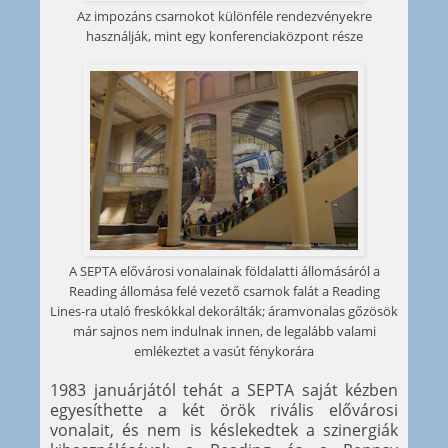
Az impozáns csarnokot különféle rendezvényekre
használják, mint egy konferenciaközpont része
A SEPTA elővárosi vonalainak földalatti állomásáról a
Reading állomása felé vezető csarnok falát a Reading
Lines-ra utaló freskókkal dekorálták; áramvonalas gőzösök
már sajnos nem indulnak innen, de legalább valami
emlékeztet a vasút fénykorára
1983 januárjától tehát a SEPTA saját kézben
egyesíthette a két örök rivális elővárosi
vonalait, és nem is késlekedtek a szinergiák