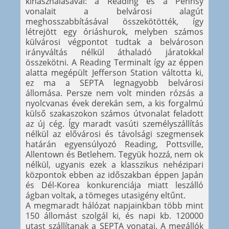
kihasználásával: a Reading és a Pennsy
vonalait a belvárosi alagút
meghosszabbításával összekötötték, így
létrejött egy óriáshurok, melyben számos
külvárosi végpontot tudtak a belvároson
irányváltás nélkül áthaladó járatokkal
összekötni. A Reading Terminalt így az éppen
alatta megépült Jefferson Station váltotta ki,
ez ma a SEPTA legnagyobb belvárosi
állomása. Persze nem volt minden rózsás a
nyolcvanas évek derekán sem, a kis forgalmú
külső szakaszokon számos útvonalat feladott
az új cég. Így maradt vasúti személyszállítás
nélkül az elővárosi és távolsági szegmensek
határán egyensúlyozó Reading, Pottsville,
Allentown és Betlehem. Tegyük hozzá, nem ok
nélkül, ugyanis ezek a klasszikus nehézipari
központok ebben az időszakban éppen Japán
és Dél-Korea konkurenciája miatt leszálló
ágban voltak, a tömeges utasigény eltűnt.
A megmaradt hálózat napjainkban több mint
150 állomást szolgál ki, és napi kb. 120000
utast szállítanak a SEPTA vonatai. A megállók