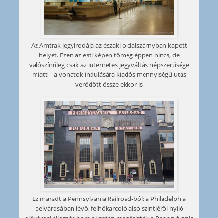
Az Amtrak jegyirodája az északi oldalszárnyban kapott
helyet. Ezen az esti képen tömeg éppen nincs, de
valószínűleg csak az internetes jegyváltás népszerűsége
miatt – a vonatok indulására kiadós mennyiségű utas
verődött össze ekkor is
Ez maradt a Pennsylvania Railroad-ból: a Philadelphia
belvárosában lévő, felhőkarcoló alsó szintjéről nyíló