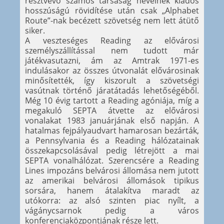
résztvevő számos társaság neveinek kiadós
hosszúságú rövidítése után csak „Alphabet
Route”-nak becézett szövetség nem lett átütő
siker.
A veszteséges Reading az elővárosi
személyszállítással nem tudott már
játékvasutazni, ám az Amtrak 1971-es
indulásakor az összes útvonalát elővárosinak
minősítették, így kiszorult a szövetségi
vasútnak történő járatátadás lehetőségéből.
Még 10 évig tartott a Reading agóniája, míg a
megakuló SEPTA átvette az elővárosi
vonalakat 1983 januárjának első napján. A
hatalmas fejpályaudvart hamarosan bezárták,
a Pennsylvania és a Reading hálózatainak
összekapcsolásával pedig létrejött a mai
SEPTA vonalhálózat. Szerencsére a Reading
Lines impozáns belvárosi állomása nem jutott
az amerikai belvárosi állomások tipikus
sorsára, hanem átalakítva maradt az
utókorra: az alsó szinten piac nyílt, a
vágánycsarnok pedig a város
konferenciaközpontjának része lett.