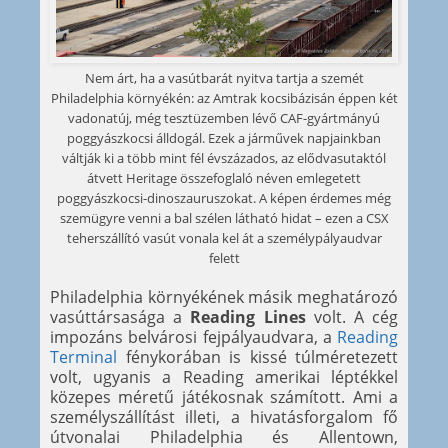
Nem árt, ha a vasútbarát nyitva tartja a szemét
Philadelphia környékén: az Amtrak kocsibázisán éppen két
vadonatúj, még tesztüzemben lévő CAF-gyártmányú
poggyászkocsi álldogál. Ezek a járművek napjainkban
váltják ki a több mint fél évszázados, az elődvasutaktól
átvett Heritage összefoglaló néven emlegetett
poggyászkocsi-dinoszauruszokat. A képen érdemes még
szemügyre venni a bal szélen látható hidat – ezen a CSX
teherszállító vasút vonala kel át a személypályaudvar
felett
Philadelphia környékének másik meghatározó
vasúttársasága a
Reading Lines
volt. A cég
impozáns belvárosi fejpályaudvara, a
Reading
Terminal
fénykorában is kissé túlméretezett
volt, ugyanis a Reading amerikai léptékkel
közepes méretű játékosnak számított. Ami a
személyszállítást illeti, a hivatásforgalom fő
útvonalai Philadelphia és Allentown,