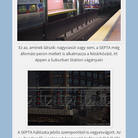
Ez az, aminek látszik: nagyvasút vagy sem, a SEPTA még
állomási peron mellett is alkalmazza a felzárkózást, itt
éppen a Suburban Station vágányain
A SEPTA hálózata jelzős szempontból is vegyesvágott. Az