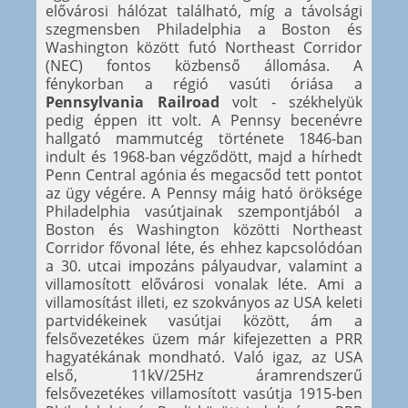
elővárosi hálózat található, míg a távolsági
szegmensben Philadelphia a Boston és
Washington között futó Northeast Corridor
(NEC) fontos közbenső állomása. A
fénykorban a régió vasúti óriása a
Pennsylvania Railroad
volt - székhelyük
pedig éppen itt volt. A Pennsy becenévre
hallgató mammutcég története 1846-ban
indult és 1968-ban végződött, majd a hírhedt
Penn Central agónia és megacsőd tett pontot
az ügy végére. A Pennsy máig ható öröksége
Philadelphia vasútjainak szempontjából a
Boston és Washington közötti Northeast
Corridor fővonal léte, és ehhez kapcsolódóan
a 30. utcai impozáns pályaudvar, valamint a
villamosított elővárosi vonalak léte. Ami a
villamosítást illeti, ez szokványos az USA keleti
partvidékeinek vasútjai között, ám a
felsővezetékes üzem már kifejezetten a PRR
hagyatékának mondható. Való igaz, az USA
első, 11kV/25Hz áramrendszerű
felsővezetékes villamosított vasútja 1915-ben