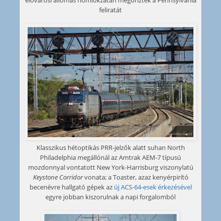
elővárosi állomás homlokzatán megőrizték a Pennsylvania
feliratát
Klasszikus hétoptikás PRR-jelzők alatt suhan North
Philadelphia megállónál az Amtrak AEM-7 típusú
mozdonnyal vontatott New York-Harrisburg viszonylatú
Keystone Corridor
vonata; a Toaster, azaz kenyérpirító
becenévre hallgató gépek az
új ACS-64-esek érkezésével
egyre jobban kiszorulnak a napi forgalomból