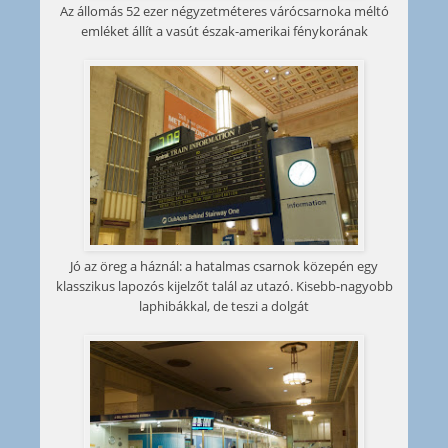
Az állomás 52 ezer négyzetméteres várócsarnoka méltó
emléket állít a vasút észak-amerikai fénykorának
Jó az öreg a háznál: a hatalmas csarnok közepén egy
klasszikus lapozós kijelzőt talál az utazó. Kisebb-nagyobb
laphibákkal, de teszi a dolgát