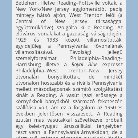
Betlehem, illetve Reading–Pottsville voltak, a
New York/New Jersey agglomerációt pedig
mintegy hátsó ajtón, West Trenton felől (a
Central of New Jersey társasággal
együttműködve) szolgálta ki a Reading. Az
elővárosi vonalakat a gazdasági válság idején,
1929 és 1933 között villamosították,
egyidejűleg a Pennsylvania fővonalának
villamosításával. Távolsági jellegű
személyforgalmat Philadelphia–Reading–
Harrisburg illetve a
Royal Blue
expressz
Philadelphia–West Trenton–New Jersey
útvonalán bonyolítottak, de mindkét
útvonalon hosszabb és a rivális Pennsylvania
mellett másodlagosnak számító szolgáltatást
kínált a Reading. A vasút igazi erőssége a
környékbeli bányákból származó feketeszén
szállítása volt, ám ez a forgalom az 1950-es
években jelentősen visszaesett. A Reading
ezután más vasutakkal szövetkezve próbált
egy kelet-nyugati áruszállítási tengelyben
részt venni a Pennsylvania árnyékában, de a