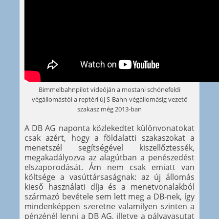
Bimmelbahnpilot videóján a mostani schönefeldi
végállomástól a reptéri új S-Bahn-végállomásig vezető
szakasz még 2013-ban
A DB AG naponta közlekedtet különvonatokat
csak azért, hogy a földalatti szakaszokat a
menetszél segítségével kiszellőztessék,
megakadályozva az alagútban a penészedést
elszaporodását. Ám nem csak emiatt van
költsége a vasúttársaságnak: az új állomás
kieső használati díja és a menetvonalakból
származó bevétele sem lett meg a DB-nek, így
mindenképpen szeretne valamilyen szinten a
pénzénél lenni a DB AG, illetve a pályavasutat