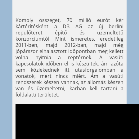
Komoly összeget, 70 millió eurót kér
kártérítésként a DB AG az új berlini
repülőteret építő és üzemeltető
konzorciumtól. Mint ismeretes, eredetileg
2011-ben, majd 2012-ban, majd még
jópárszor elhalasztott időpontban meg kellett
volna nyitnia a reptérnek. A vasúti
kapcsolatok időben el is készültek, ám azóta
sem közlekednek itt utasforgalomban a
vonatok, mert nincs miért. Ám a vasúti
rendszerek készen vannak, az állomás készen
van és üzemeltetni, karban kell tartani a
földalatti területet.