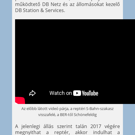
működtető DB Netz és az állomásokat kezelő
DB Station & Services.
Az előbb látott videó párja, a reptéri S-Bahn-szakasz
visszafelé, a BER-től Schönefeldig
A jelenlegi állás szerint talán 2017 végére
megnyithat a reptér, akkor indulhat a