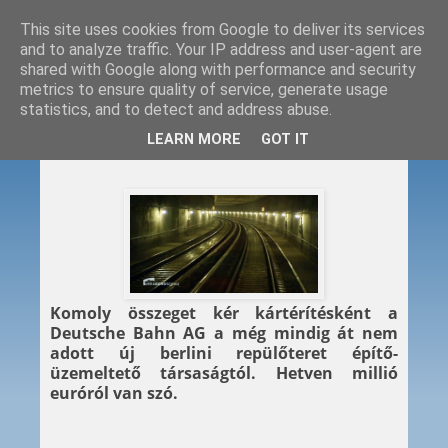
This site uses cookies from Google to deliver its services
and to analyze traffic. Your IP address and user-agent are
shared with Google along with performance and security
metrics to ensure quality of service, generate usage
statistics, and to detect and address abuse.
2015. 11. 05.
LEARN MORE
GOT IT
Milliókat kér a DB
Komoly összeget kér kártérítésként a
Deutsche Bahn AG a még mindig át nem
adott új berlini repülőteret építő-
üzemeltető társaságtól. Hetven millió
euróról van szó.