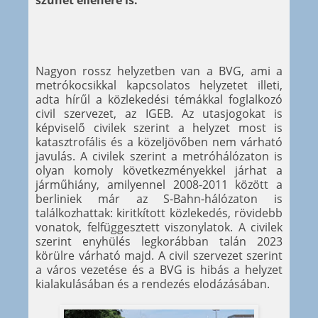
szünet ellenére is.
Nagyon rossz helyzetben van a BVG, ami a
metrókocsikkal kapcsolatos helyzetet illeti,
adta hírűl a közlekedési témákkal foglalkozó
civil szervezet, az IGEB. Az utasjogokat is
képviselő civilek szerint a helyzet most is
katasztrofális és a közeljövőben nem várható
javulás. A civilek szerint a metróhálózaton is
olyan komoly következményekkel járhat a
járműhiány, amilyennel 2008-2011 között a
berliniek már az S-Bahn-hálózaton is
találkozhattak: kiritkított közlekedés, rövidebb
vonatok, felfüggesztett viszonylatok. A civilek
szerint enyhülés legkorábban talán 2023
körülre várható majd. A civil szervezet szerint
a város vezetése és a BVG is hibás a helyzet
kialakulásában és a rendezés elodázásában.