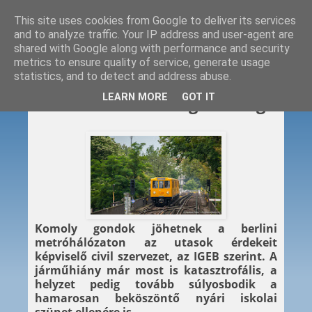
This site uses cookies from Google to deliver its services
and to analyze traffic. Your IP address and user-agent are
shared with Google along with performance and security
metrics to ensure quality of service, generate usage
statistics, and to detect and address abuse.
2018. 06. 13.
LEARN MORE
GOT IT
Berlin: metróválság közeleg?
Komoly gondok jöhetnek a berlini
metróhálózaton az utasok érdekeit
képviselő civil szervezet, az IGEB szerint. A
járműhiány már most is katasztrofális, a
helyzet pedig tovább súlyosbodik a
hamarosan beköszöntő nyári iskolai