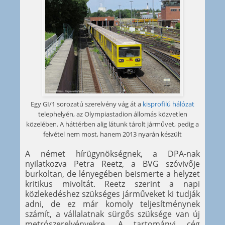
Egy GI/1 sorozatú szerelvény vág át a
kisprofilú hálózat
telephelyén, az Olympiastadion állomás közvetlen
közelében. A háttérben alig látunk tárolt járművet, pedig a
felvétel nem most, hanem 2013 nyarán készült
A német hírügynökségnek, a DPA-nak
nyilatkozva Petra Reetz, a BVG szóvivője
burkoltan, de lényegében beismerte a helyzet
kritikus mivoltát. Reetz szerint a napi
közlekedéshez szükséges járműveket ki tudják
adni, de ez már komoly teljesítménynek
számít, a vállalatnak sürgős szüksége van új
metrószerelvényekre. A tartományi cég