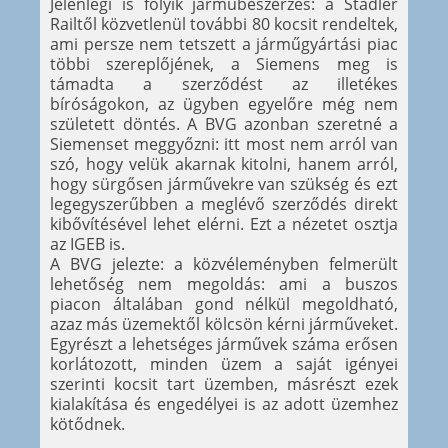
Jelenlegi is folyik járműbeszerzés: a Stadler
Railtől közvetlenül további 80 kocsit rendeltek,
ami persze nem tetszett a járműgyártási piac
többi szereplőjének, a Siemens meg is
támadta a szerződést az illetékes
bíróságokon, az ügyben egyelőre még nem
született döntés. A BVG azonban szeretné a
Siemenset meggyőzni: itt most nem arról van
szó, hogy velük akarnak kitolni, hanem arról,
hogy sürgősen járművekre van szükség és ezt
legegyszerűbben a meglévő szerződés direkt
kibővítésével lehet elérni. Ezt a nézetet osztja
az IGEB is.
A BVG jelezte: a közvéleményben felmerült
lehetőség nem megoldás: ami a buszos
piacon általában gond nélkül megoldható,
azaz más üzemektől kölcsön kérni járműveket.
Egyrészt a lehetséges járművek száma erősen
korlátozott, minden üzem a saját igényei
szerinti kocsit tart üzemben, másrészt ezek
kialakítása és engedélyei is az adott üzemhez
kötődnek.