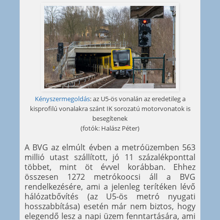
Kényszermegoldás
: az U5-ös vonalán az eredetileg a
kisprofilú vonalakra szánt IK sorozatú motorvonatok is
besegítenek
(fotók: Halász Péter)
A BVG az elmúlt évben a metróüzemben 563
millió utast szállított, jó 11 százalékponttal
többet, mint öt évvel korábban. Ehhez
összesen 1272 metrókoocsi áll a BVG
rendelkezésére, ami a jelenleg terítéken lévő
hálózatbővítés (az U5-ös metró nyugati
hosszabbítása) esetén már nem biztos, hogy
elegendő lesz a napi üzem fenntartására, ami