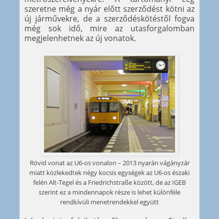
szeretne még a nyár előtt szerződést kötni az
új járművekre, de a szerződéskötéstől fogva
még sok idő, mire az utasforgalomban
megjelenhetnek az új vonatok.
Rövid vonat az U6-os vonalon – 2013 nyarán vágányzár
miatt közlekedtek négy kocsis egységek az U6-os északi
felén Alt-Tegel és a Friedrichstraße között, de az IGEB
szerint ez a mindennapok része is lehet különféle
rendkívüli menetrendekkel együtt