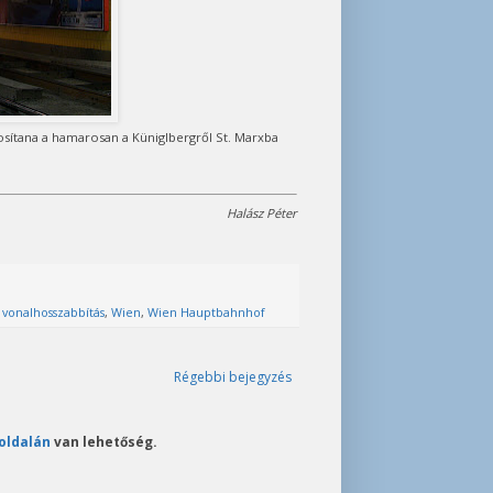
tosítana a hamarosan a Küniglbergről St. Marxba
Halász Péter
,
vonalhosszabbítás
,
Wien
,
Wien Hauptbahnhof
Régebbi bejegyzés
oldalán
van lehetőség.