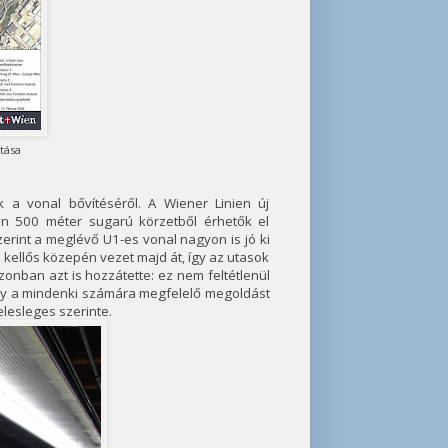
tása
 a vonal bővítéséről. A Wiener Linien új
an 500 méter sugarú körzetből érhetők el
erint a meglévő U1-es vonal nagyon is jó ki
z kellős közepén vezet majd át, így az utasok
onban azt is hozzátette: ez nem feltétlenül
hogy a mindenki számára megfelelő megoldást
elesleges szerinte.