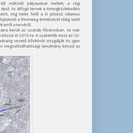
-től működő pályaudvar mellett, a régi
s épül. Az átfogó tervek a tömegközlekedési
etró, míg kelet felől a D jelzésű villamos
splatztól a Rennweg érintésével idáig tartó
 erről a tervéről.
álatra került az osztrák fővárosban. Az már
 készül el 2015-re. A szakértők most az U2-
udvarig vezető bővítését vizsgálják és igen
ben megvalósíthatósági tanulmány készül az