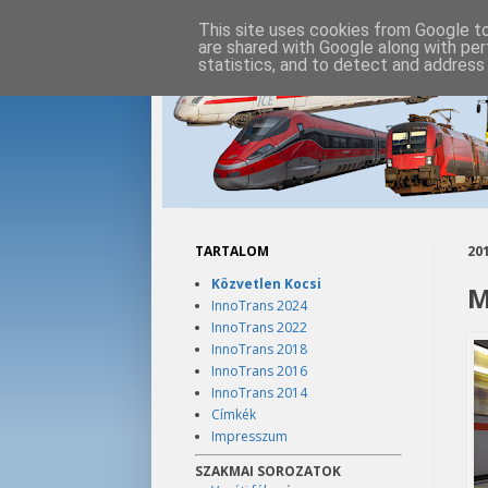
This site uses cookies from Google to 
are shared with Google along with per
statistics, and to detect and address
TARTALOM
201
Közvetlen Kocsi
M
InnoTrans 2024
InnoTrans 2022
InnoTrans 2018
InnoTrans 2016
InnoTrans 2014
Címkék
Impresszum
SZAKMAI SOROZATOK