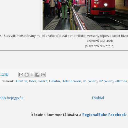
A 18-as villamos néhány milliós ráfordítással a metrókkal versenyképes ellátást biz
költöző ORF-nek
(a szerző felvétele)
@
09:00
lcsszavak:
Ausztria
,
Bécs
,
metró
,
U-Bahn
,
U-Bahn Wien
,
U1 (Wien)
,
U2 (Wien)
,
villamos
abb bejegyzés
Főoldal
Írásaink kommentálására a
RegionalBahn Facebook-