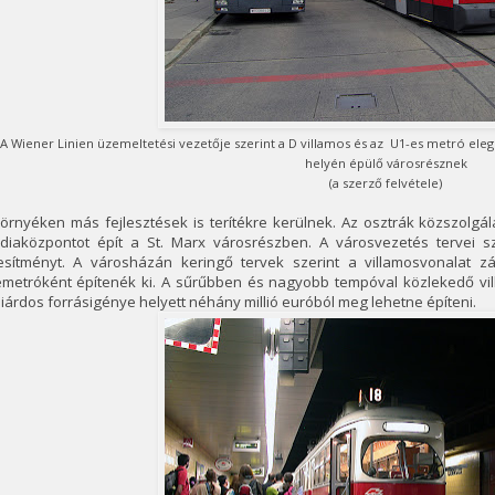
A Wiener Linien üzemeltetési vezetője szerint a D villamos és az U1-es metró ele
helyén épülő városrésznek
(a szerző felvétele)
örnyéken más fejlesztések is terítékre kerülnek. Az osztrák közszolgál
diaközpontot épít a St. Marx városrészben. A városvezetés tervei sz
tesítményt. A városházán keringő tervek szerint a villamosvonalat z
emetróként építenék ki. A sűrűbben és nagyobb tempóval közlekedő vill
liárdos forrásigénye helyett néhány millió euróból meg lehetne építeni.