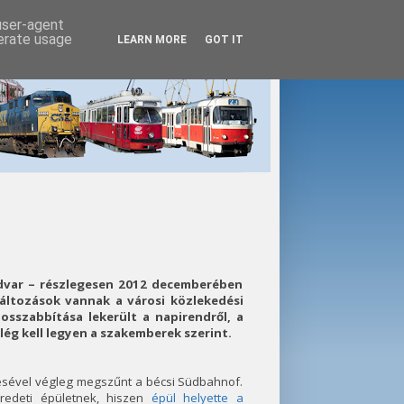
 user-agent
nerate usage
LEARN MORE
GOT IT
dvar – részlegesen 2012 decemberében
áltozások vannak a városi közlekedési
osszabbítása lekerült a napirendről, a
lég kell legyen a szakemberek szerint.
ésével végleg megszűnt a bécsi Südbahnof.
redeti épületnek, hiszen
épül helyette a