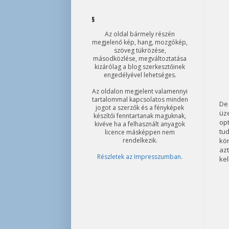
§
Az oldal bármely részén
megjelenő kép, hang, mozgókép,
szöveg tükrözése,
másodközlése, megváltoztatása
kizárólag a blog szerkesztőinek
engedélyével lehetséges.
Az oldalon megjelent valamennyi
tartalommal kapcsolatos minden
De
jogot a szerzők és a fényképek
üz
készítői fenntartanak maguknak,
opt
kivéve ha a felhasznált anyagok
tud
licence másképpen nem
rendelkezik.
kön
azt
Részletek az Impresszumban
.
kel