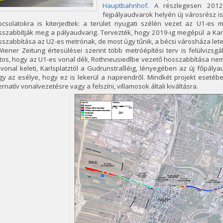
Hauptbahnhof
. A részlegesen 2012
fejpályaudvarok helyén új városrész i
pcsolatokra is kiterjedtek: a terület nyugati szélén vezet az U1-es m
szabbítják meg a pályaudvarig. Tervezték, hogy 2019-ig megépül a Karl
szabbítása az U2-es metrónak, de most úgy tűnik, a bécsi városháza letett
iener Zeitung értesülései szerint több metróépítési terv is felülvizsg
tos, hogy az U1-es vonal déli, Rothneusiedlbe vezető hosszabbítása nem
vonal keleti, Karlsplatztól a Gudrunstraßéig, lényegében az új főpálya
gy az esélye, hogy ez is lekerül a napirendről. Mindkét projekt eseté
ernatív vonalvezetésre vagy a felszíni, villamosok általi kiváltásra.