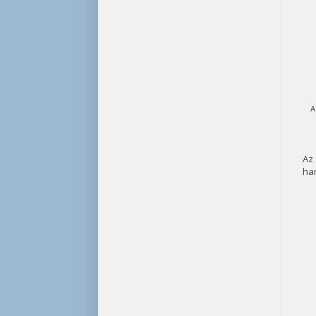
A
Az
han