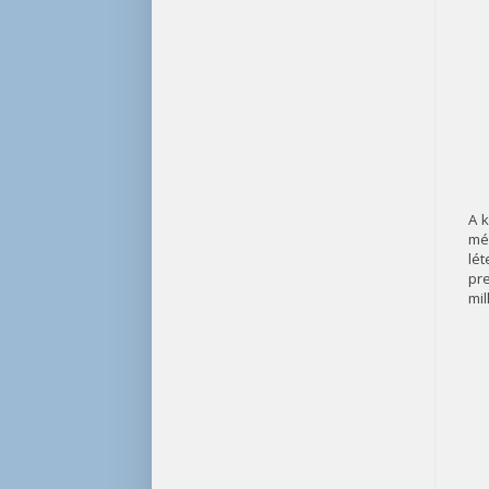
A k
mé
lé
pr
mil