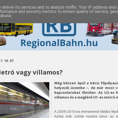
deliver its services and to analyze traffic. Your IP address and
formance and security metrics to ensure quality of service, ge
 abuse.
1. 10. 07.
etró vagy villamos?
Még bőszen épül a bécsi főpályau
helyezik üzembe –, de már most v
kapcsolatokat illetően. Az U2-es h
villamos és a meglévő U1-es metró e
A 2009-2010-es menetrend életbe lép
Azóta már szinte nyoma sincs az e