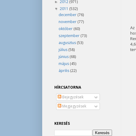
2012
(971)
►
2011
(532)
▼
december
(76)
november
(77)
Az 
október
(60)
hos
szeptember
(73)
Ren
augusztus
(53)
4,6
ter
július
(58)
június
(68)
május
(45)
április
(22)
HÍRCSATORNA
Bejegyzések
Megjegyzések
KERESÉS