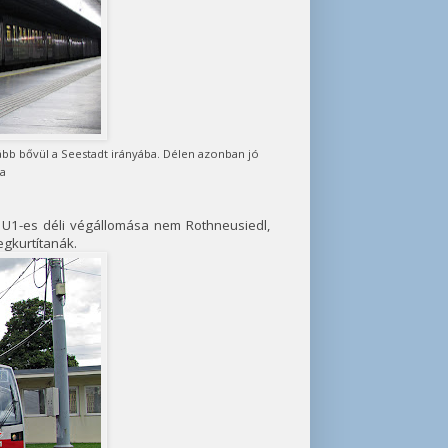
bb bővül a Seestadt irányába. Délen azonban jó
za
 U1-es déli végállomása nem Rothneusiedl,
egkurtítanák.