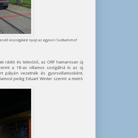
gendő kiszolgálást nyújt az egykori Südbahnhof
ati rádió és televízió, az ORF hamarosan új
erint a 18-as villamos szolgálná ki az új
árt pályán vezetnék és gyorsvillamosként,
amost pedig Eduart Winter szerint a metró