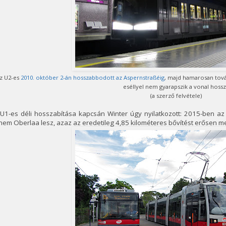
z U2-es
2010. október 2-án hosszabbodott az Aspernstraßéig
, majd hamarosan tová
eséllyel nem gyarapszik a vonal hoss
(a szerző felvétele)
 U1-es déli hosszabítása kapcsán Winter úgy nyilatkozott: 2015-ben az
em Oberlaa lesz, azaz az eredetileg 4,85 kilométeres bővítést erősen m