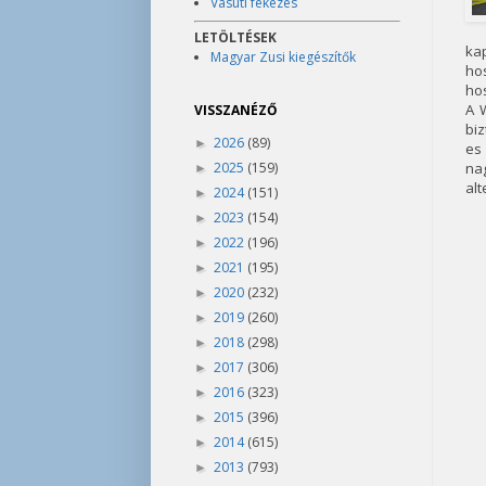
Vasúti fékezés
LETÖLTÉSEK
ka
Magyar Zusi kiegészítők
hos
hos
A W
VISSZANÉZŐ
biz
2026
(89)
►
es 
2025
(159)
na
►
alt
2024
(151)
►
2023
(154)
►
2022
(196)
►
2021
(195)
►
2020
(232)
►
2019
(260)
►
2018
(298)
►
2017
(306)
►
2016
(323)
►
2015
(396)
►
2014
(615)
►
2013
(793)
►