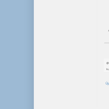
ku
Új