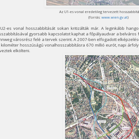
Az U1-es vonal eredetileg tervezett hosszabbítá
(forrás:
www.wien.gv.at
)
U2-es vonal hosszabbítását sokan kritizálták már. A leginkább hangozt
szabbításával gyorsabb kapcsolatot kaphat a főpályaudvar a belváros fe
nweg városrész felé a tervek szerint. A 2007-ben elfogadott elképzelé
 kilométer hosszúságú vonalhosszabbításra 670 millió eurót, napi árfoly
veztek elkölteni.