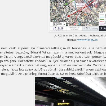
Az U2-es metró tervezett meghosszabbí
(forrás:
www.wien.gv.at
)
 nem csak a pénzügyi túlméretezettség miatt tennének le a bécsiek
emeltetési vezetője, Eduard Winter szerint a metróállomások átlagos
imálisan. A cégvezető szerint a megépülő új városrészt e szempontok sz
ja szolgálni. Hozzátette: ráadásul a D jelű villamos új szakasz a városrés
nyen elérhetik a belvárost vagy éppen az U1-es metróvonalat. Winter az
 jelenti, hogy letesznek az U2-es vonal hosszabbításáról, hanem azt, 
l megtalálni. De a jelenlegi formájában az U2-es hosszabbítása teljesen f