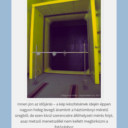
Innen jön az időjárás – a kép készítésének idején éppen
nagyon hideg levegő áramlott a háztömbnyi méretű
üregből, de ezen kívül szerencsére állóhelyzeti mérés folyt,
azaz metsző menetszéllel nem kellett megbirkózni a
fotózáshoz