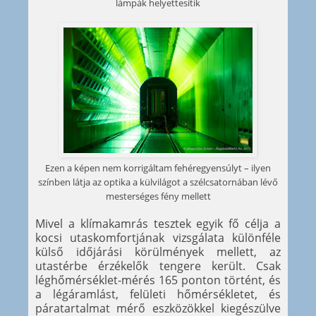
lámpák helyettesítik
Ezen a képen nem korrigáltam fehéregyensúlyt – ilyen
színben látja az optika a külvilágot a szélcsatornában lévő
mesterséges fény mellett
Mivel a klímakamrás tesztek egyik fő célja a
kocsi utaskomfortjának vizsgálata különféle
külső időjárási körülmények mellett, az
utastérbe érzékelők tengere került. Csak
léghőmérséklet-mérés 165 ponton történt, és
a légáramlást, felületi hőmérsékletet, és
páratartalmat mérő eszközökkel kiegészülve