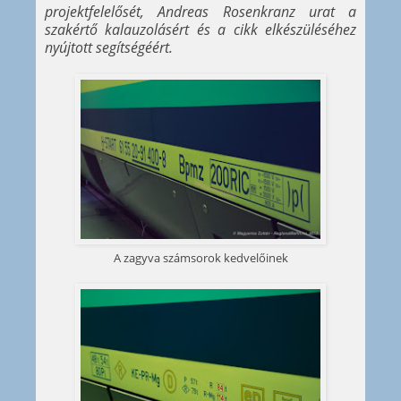
projektfelelősét, Andreas Rosenkranz urat a
szakértő kalauzolásért és a cikk elkészüléséhez
nyújtott segítségéért.
A zagyva számsorok kedvelőinek