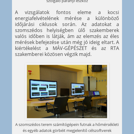
szolgáló parányi eszköz
A vizsgálatok fontos eleme a kocsi
energiafelvételének mérése a különböző
időjárási ciklusok során. Az adatokat a
szomszédos helyiségben ülő szakemberek
valós időben is látják, ám az elemzés az éles
mérések befejezése után még jó ideig eltart. A
kiértékelést a MÁV-GÉPÉSZET és az RTA
szakemberei közösen végzik majd.
A szomszédos terem számítógépein futnak a hőmérsékleti
és egyéb adatok görbéit megjelenítő célszoftverek