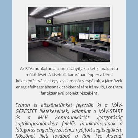
Az RTA munkatársai innen irányítják a két klímakamra
működését. A kisebbik kamrában éppen a bécsi
közlekedési vállalat egyik villamosát vizsgálták, a járművek
energiafelhasználásának csökkentésére irányuló, EcoTram
fantázianevű projekt részeként
Ezúton is köszönetünket fejezzük ki a MÁV-
GÉPÉSZET illetékeseinek, valamint a MÁV-START
és a MÁV Kommunikációs Igazgatóság
sajtókapcsolatokért felelős munkatársainak a
látogatás engedélyezéséhez nyújtott segítségükért.
Köszönet illeti továbbá a Rail Tec Arsenal