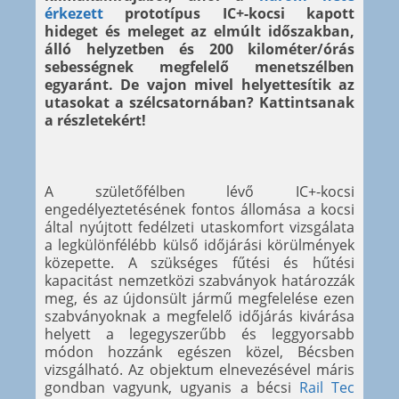
érkezett
prototípus IC+-kocsi kapott
hideget és meleget az elmúlt időszakban,
álló helyzetben és 200 kilométer/órás
sebességnek megfelelő menetszélben
egyaránt. De vajon mivel helyettesítik az
utasokat a szélcsatornában? Kattintsanak
a részletekért!
A születőfélben lévő IC+-kocsi
engedélyeztetésének fontos állomása a kocsi
által nyújtott fedélzeti utaskomfort vizsgálata
a legkülönfélébb külső időjárási körülmények
közepette. A szükséges fűtési és hűtési
kapacitást nemzetközi szabványok határozzák
meg, és az újdonsült jármű megfelelése ezen
szabványoknak a megfelelő időjárás kivárása
helyett a legegyszerűbb és leggyorsabb
módon hozzánk egészen közel, Bécsben
vizsgálható. Az objektum elnevezésével máris
gondban vagyunk, ugyanis a bécsi
Rail Tec