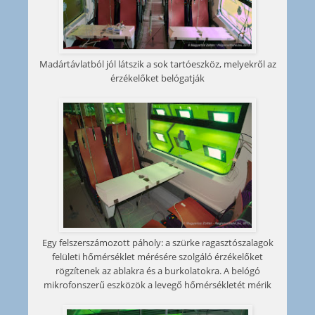
Madártávlatból jól látszik a sok tartóeszköz, melyekről az
érzékelőket belógatják
Egy felszerszámozott páholy: a szürke ragasztószalagok
felületi hőmérséklet mérésére szolgáló érzékelőket
rögzítenek az ablakra és a burkolatokra. A belógó
mikrofonszerű eszközök a levegő hőmérsékletét mérik