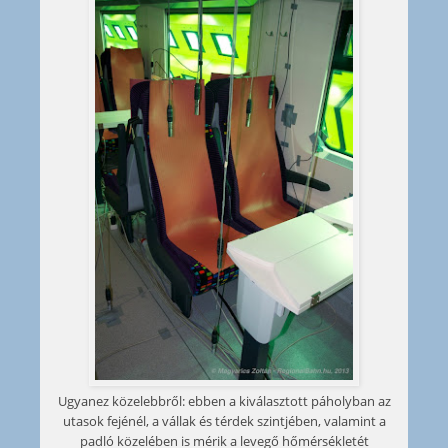
Ugyanez közelebbről: ebben a kiválasztott páholyban az
utasok fejénél, a vállak és térdek szintjében, valamint a
padló közelében is mérik a levegő hőmérsékletét