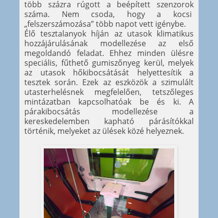
több százra rúgott a beépített szenzorok
száma. Nem csoda, hogy a kocsi
„felszerszámozása” több napot vett igénybe.
Élő tesztalanyok híján az utasok klimatikus
hozzájárulásának modellezése az első
megoldandó feladat. Ehhez minden ülésre
speciális, fűthető gumiszőnyeg kerül, melyek
az utasok hőkibocsátását helyettesítik a
tesztek során. Ezek az eszközök a szimulált
utasterhelésnek megfelelően, tetszőleges
mintázatban kapcsolhatóak be és ki. A
párakibocsátás modellezése a
kereskedelemben kapható párásítókkal
történik, melyeket az ülések közé helyeznek.