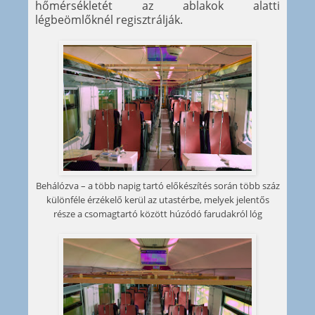
hőmérsékletét az ablakok alatti
légbeömlőknél regisztrálják.
Behálózva – a több napig tartó előkészítés során több száz
különféle érzékelő kerül az utastérbe, melyek jelentős
része a csomagtartó között húzódó farudakról lóg