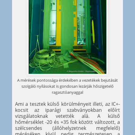
A mérések pontossága érdekében a vezetékek bejutását
szolgáló nyílásokat is gondosan lezárják hőszigetelő
ragasztóanyaggal
Ami a tesztek külső körülményeit illeti, az IC+-
kocsit az iparági szabványokban előírt
vizsgálatoknak vetették alá. A külső
hőmérséklet -20 és +35 fok között változott, a
szélcsendes (állóhelyzetnek megfelelő)
méréséken kívül pedig természetesen a