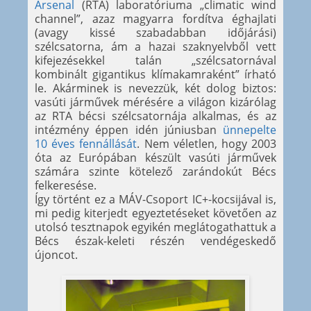
Arsenal
(RTA) laboratóriuma „climatic wind
channel”, azaz magyarra fordítva éghajlati
(avagy kissé szabadabban időjárási)
szélcsatorna, ám a hazai szaknyelvből vett
kifejezésekkel talán „szélcsatornával
kombinált gigantikus klímakamraként” írható
le. Akárminek is nevezzük, két dolog biztos:
vasúti járművek mérésére a világon kizárólag
az RTA bécsi szélcsatornája alkalmas, és az
intézmény éppen idén júniusban
ünnepelte
10 éves fennállását
. Nem véletlen, hogy 2003
óta az Európában készült vasúti járművek
számára szinte kötelező zarándokút Bécs
felkeresése.
Így történt ez a MÁV-Csoport IC+-kocsijával is,
mi pedig kiterjedt egyeztetéseket követően az
utolsó tesztnapok egyikén meglátogathattuk a
Bécs észak-keleti részén vendégeskedő
újoncot.