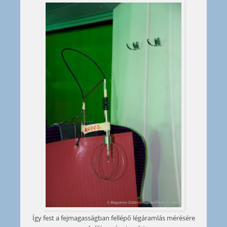
Így fest a fejmagasságban fellépő légáramlás mérésére