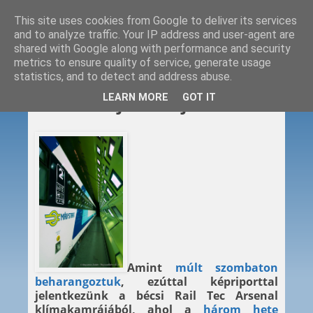
This site uses cookies from Google to deliver its services
and to analyze traffic. Your IP address and user-agent are
shared with Google along with performance and security
metrics to ensure quality of service, generate usage
statistics, and to detect and address abuse.
2013. 07. 02.
LEARN MORE
GOT IT
IC+: vallatják az újoncot
Amint
múlt szombaton
beharangoztuk
, ezúttal képriporttal
jelentkezünk a bécsi Rail Tec Arsenal
klímakamrájából, ahol a
három hete