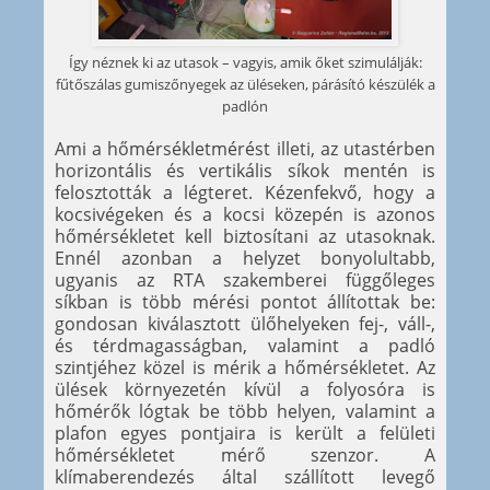
Így néznek ki az utasok – vagyis, amik őket szimulálják:
fűtőszálas gumiszőnyegek az üléseken, párásító készülék a
padlón
Ami a hőmérsékletmérést illeti, az utastérben
horizontális és vertikális síkok mentén is
felosztották a légteret. Kézenfekvő, hogy a
kocsivégeken és a kocsi közepén is azonos
hőmérsékletet kell biztosítani az utasoknak.
Ennél azonban a helyzet bonyolultabb,
ugyanis az RTA szakemberei függőleges
síkban is több mérési pontot állítottak be:
gondosan kiválasztott ülőhelyeken fej-, váll-,
és térdmagasságban, valamint a padló
szintjéhez közel is mérik a hőmérsékletet. Az
ülések környezetén kívül a folyosóra is
hőmérők lógtak be több helyen, valamint a
plafon egyes pontjaira is került a felületi
hőmérsékletet mérő szenzor. A
klímaberendezés által szállított levegő