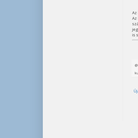
Az 
Az
szá
jeg
is 
ku
Új