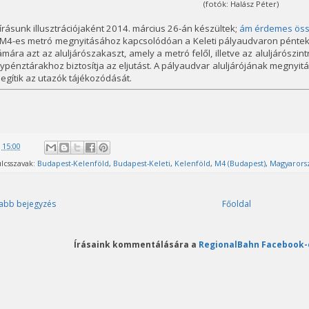
(fotók: Halász Péter)
írásunk illusztrációjaként 2014. március 26-án készültek;
ám érdemes össz
 M4-es metró megnyitásához kapcsolódóan a Keleti pályaudvaron péntek 
mára azt az aluljárószakaszt, amely a metró felől, illetve az aluljárószin
ypénztárakhoz biztosítja az eljutást. A pályaudvar aluljárójának megnyitá
segítik az utazók tájékozódását.
@
15:00
lcsszavak:
Budapest-Kelenföld
,
Budapest-Keleti
,
Kelenföld
,
M4 (Budapest)
,
Magyarors
abb bejegyzés
Főoldal
Írásaink kommentálására a
RegionalBahn Facebook-