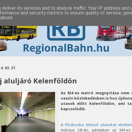
deliver its services and to analyze traffic. Your IP address and
formance and security metrics to ensure quality of service, ge
 abuse.
4. 03. 27.
j aluljáró Kelenföldön
Az M4-es metró megnyitása nem c
vasúti közlekedésben is hoz újdonsá
utasok előtt Kelenföldön, ami 
kapcsolódik.
A
fővárosba érkező utasokat elrettent
március 28-án, pénteken az M4-es 