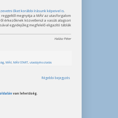
evetni őket korábbi írásunk képeivel is
.
reggeltől megnyitja a MÁV az utasforgalom
tről érkezőknek közvetlenül a vasúti alagsori
sával egyidejűleg megfelelő eligazító táblák
Halász Péter
zág
,
MÁV
,
MÁV-START
,
utastájékoztatás
Régebbi bejegyzés
oldalán
van lehetőség.