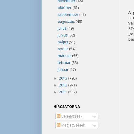
november
(46)
október
(61)
A 
szeptember
(47)
al
augusztus
(48)
vál
július
(49)
ST
„te
június
(52)
be
május
(51)
április
(54)
március
(55)
február
(53)
január
(57)
2013
(793)
►
2012
(971)
►
2011
(532)
►
HÍRCSATORNA
Bejegyzések
Megjegyzések