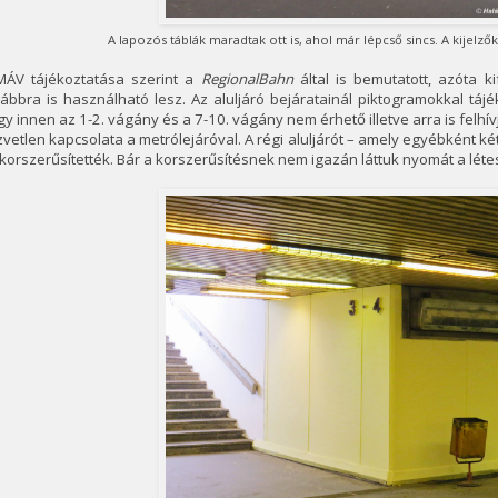
A lapozós táblák maradtak ott is, ahol már lépcső sincs. A kijelz
MÁV tájékoztatása szerint a
RegionalBahn
által is bemutatott, azóta ki
ábbra is használható lesz. Az aluljáró bejáratainál piktogramokkal tájé
y innen az 1-2. vágány és a 7-10. vágány nem érhető illetve arra is felhívj
vetlen kapcsolata a metrólejáróval. A régi aluljárót – amely egyébként ké
korszerűsítették. Bár a korszerűsítésnek nem igazán láttuk nyomát a lét