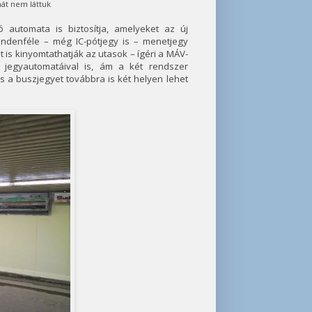
mát nem láttuk
 automata is biztosítja, amelyeket az új
indenféle – még IC-pótjegy is – menetjegy
 is kinyomtathatják az utasok – ígéri a MÁV-
 jegyautomatáival is, ám a két rendszer
s a buszjegyet továbbra is két helyen lehet