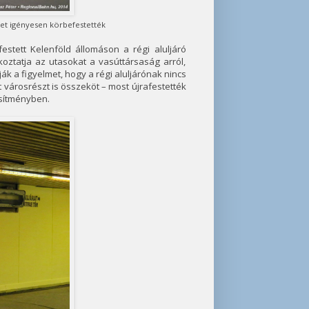
őket igényesen körbefestették
festett Kelenföld állomáson a régi aluljáró
koztatja az utasokat a vasúttársaság arról,
ák a figyelmet, hogy a régi aluljárónak nincs
t városrészt is összeköt – most újrafestették
esítményben.