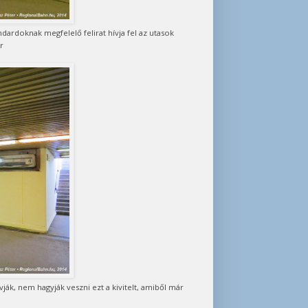
ndardoknak megfelelő felirat hívja fel az utasok
r
óvják, nem hagyják veszni ezt a kivitelt, amiből már