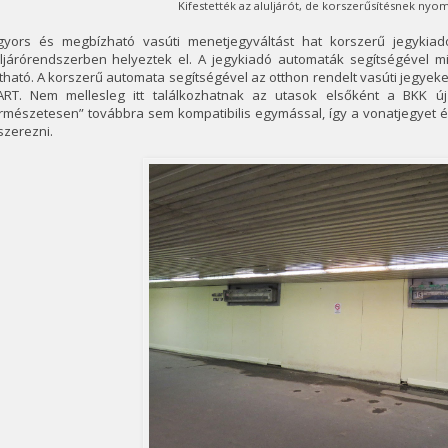
Kifestették az aluljárót, de korszerűsítésnek nyo
gyors és megbízható vasúti menetjegyváltást hat korszerű jegykiadó
uljárórendszerben helyeztek el. A jegykiadó automaták segítségével m
tható. A korszerű automata segítségével az otthon rendelt vasúti jegyeket
ART. Nem mellesleg itt találkozhatnak az utasok elsőként a BKK új
rmészetesen” továbbra sem kompatibilis egymással, így a vonatjegyet é
szerezni.