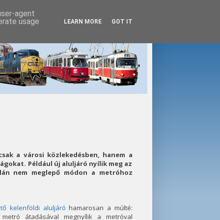
 user-agent
nerate usage
LEARN MORE
GOT IT
sak a városi közlekedésben, hanem a
gokat. Például új aluljáró nyílik meg az
talán nem meglepő módon a metróhoz
ő kelenföldi aluljáró
hamarosan a múlté:
metró átadásával megnyílik a metróval