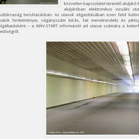
közvetlen kapcsolatot teremtő aluljáró
aluljáróban elektronikus vizuális ut
súttársaság beruházásban. Az utasok eligazításában ezen felül különf
natok hirdetményei, vágányszám kiírás, fali menetrendek) és pikt
olgáltatásként – a MÁV-START információt ad utasai számára a kelenföl
etőségről.