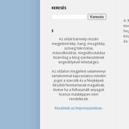
KERESÉS
A 
tov
hog
§
köz
Az oldal bármely részén
és 
megjelenő kép, hang, mozgókép,
szöveg tükrözése,
másodközlése, megváltoztatása
kizárólag a blog szerkesztőinek
engedélyével lehetséges.
Az oldalon megjelent valamennyi
tartalommal kapcsolatos minden
jogot a szerzők és a fényképek
készítői fenntartanak maguknak,
kivéve ha a felhasznált anyagok
licence másképpen nem
rendelkezik.
Részletek az Impresszumban
.