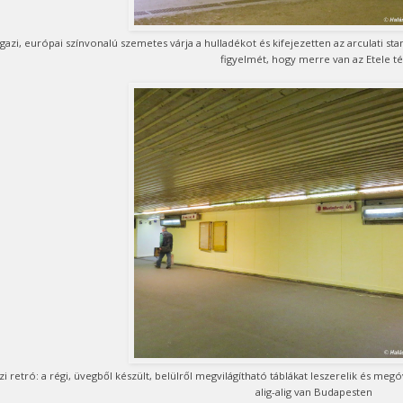
Igazi, európai színvonalú szemetes várja a hulladékot és kifejezetten az arculati sta
figyelmét, hogy merre van az Etele té
zi retró: a régi, üvegből készült, belülről megvilágítható táblákat leszerelik és meg
alig-alig van Budapesten