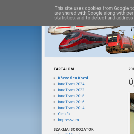
This site uses cookies from Google to 
are shared with Google along with per
statistics, and to detect and address
TARTALOM
201
Közvetlen Kocsi
Ú
InnoTrans 2024
InnoTrans 2022
InnoTrans 2018
InnoTrans 2016
InnoTrans 2014
Címkék
Impresszum
SZAKMAI SOROZATOK