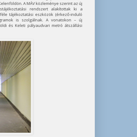
 Kelenföldön. A MÁV közleménye szerint az új
astájékoztatási rendszert alakítottak ki a
éle tájékoztatási eszközök (érkező-induló
ogramok is szolgálnak. A vonatokon – új
di és Keleti pályaudvari metró átszállási