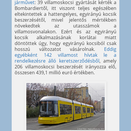
járművet
: 39 villamoskocsi gyártását kérték a
Bombardiertől, itt viszont teljes egészében
eltekintettek a hattengelyes, egyirányú kocsik
beszerzésétől, mivel jelentős mértékben
növekedtek az utasszámok a
villamosvonalakon. Ezért és az egyirányú
kocsik alkalmazásának korlátai miatt
döntöttek úgy, hogy egyirányú kocsiból csak
hosszú változatot vásárolnak.
Eddig
egyébként 142 villamost hívtak le a
rendelkezésre álló keretszerződésből
, amely
206 villamoskocsi beszerzését irányozza elő,
összesen 439,1 millió euró értékben.