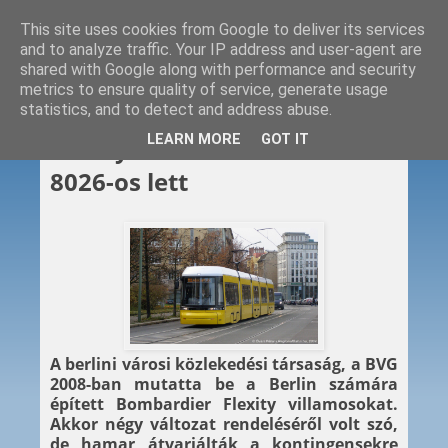
This site uses cookies from Google to deliver its services
and to analyze traffic. Your IP address and user-agent are
shared with Google along with performance and security
metrics to ensure quality of service, generate usage
statistics, and to detect and address abuse.
2014. 04. 30.
LEARN MORE
GOT IT
Flexity-bővítés: a 3001-esből
8026-os lett
A berlini városi közlekedési társaság, a BVG
2008-ban mutatta be a Berlin számára
épített Bombardier Flexity villamosokat.
Akkor négy változat rendeléséről volt szó,
de hamar átvariálták a kontingensekre