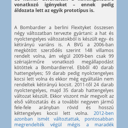
vonatkozó igényeket – ennek pedig
áldozata lett az egyik prototípus is.
A Bombardier a berlini Flexityket összesen
négy változatban tervezte gyártani: a hat és
nyolctengelyes változatokból is készült egy- és
kétirányú variáns is. A BVG a 2006-ban
megkötött szerződés szerint 148 villamos
rendelt volna, ám végül 2009-ben csak 99
szériajárműre vonatkozó megállapodást
kötöttek a Bombardierrel. Ebből 40 darab
hattengelyes; 59 darab pedig nyolctengelyes
kocsi lett volna és ekkor még egyáltalán nem
rendeltek kétirányú kocsit. 2011-től 24 darab
nyolctengelyes, majd 35 darab hattengelyes
változat készült. Ekkor viszont már megvolt az
első változtatás és a további negyven jármű
fele-fele arányban rövid és hosszú
kéttengelyes kocsi lett volna.
2012-ben
azonban ismét változtattak, pontosabban
megrendelték végül mégis a maradék