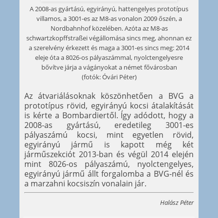
A 2008-as gyártású, egyirányú, hattengelyes prototípus
villamos, a 3001-es az M8-as vonalon 2009 őszén, a
Nordbahnhof közelében. Azóta az M8-as
schwartzkopffstraßei végállomása sincs meg, ahonnan ez
a szerelvény érkezett és maga a 3001-es sincs meg: 2014
eleje óta a 8026-os pályaszámmal, nyolctengelyesre
bővítve járja a vágányokat a német fővárosban
(fotók: Óvári Péter)
Az átvariálásoknak köszönhetően a BVG a
prototípus rövid, egyirányú kocsi átalakítását
is kérte a Bombardiertől. Így adódott, hogy a
2008-as gyártású, eredetileg 3001-es
pályaszámú kocsi, mint egyetlen rövid,
egyirányú jármű is kapott még két
járműszekciót 2013-ban és végül 2014 elején
mint 8026-os pályaszámú, nyolctengelyes,
egyirányú jármű állt forgalomba a BVG-nél és
a marzahni kocsiszín vonalain jár.
Halász Péter