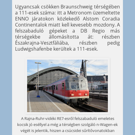
Ugyancsak csökken Braunschweig térségében
a 111-esek száma: itt a Metronom üzemeltette
ENNO járatokon közlekedő Alstom Coradia
Continentalok miatt kell kevesebb mozdony. A
felszabaduló gépeket a DB Regio más
térségekbe állomásította át: részben
Északrajna-Vesztfáliába, részben pedig
Ludwigshafenbe kerültek a 111-esek.
A Rajna-Ruhr-vidéki RE7-esről felszabaduló emeletes
kocsik jó eséllyel a még a térségben szolgáló n-Wagen-ek
végét is jelentik, hiszen a csúcsidei sűrítővonatokban