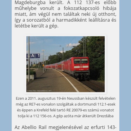
Magdeburgba került. A 112 137-es előbb
műhelybe vonult a fokozatkapcsoló hibája
miatt, ám végül nem találtak neki új otthont,
így a sorozatból a harmadikként leállításra és
letétbe került a gép.
Ezen a 2011. augusztus 19-én Neussban készült felvételen
még az RE7-es vonalon szolgáltak a dortmundi 112.1-esek
és éppen a Krefeld felé tartó RE 20079-es számú vonatot
tolja ki a 112 156-os. A gép azóta már átkerült Drezdába
Az Abellio Rail megjelenésével az erfurti 143-