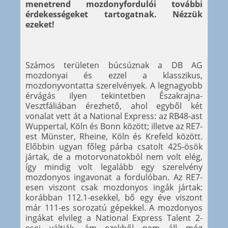
menetrend mozdonyfordulói további
érdekességeket tartogatnak. Nézzük
ezeket!
Számos területen búcsúznak a DB AG
mozdonyai és ezzel a klasszikus,
mozdonyvontatta szerelvények. A legnagyobb
érvágás ilyen tekintetben Északrajna-
Vesztfáliában érezhető, ahol egyből két
vonalat vett át a National Express: az RB48-ast
Wuppertal, Köln és Bonn között; illetve az RE7-
est Münster, Rheine, Köln és Krefeld között.
Előbbin ugyan főleg párba csatolt 425-ösök
jártak, de a motorvonatokból nem volt elég,
így mindig volt legalább egy szerelvény
mozdonyos ingavonat a fordulóban. Az RE7-
esen viszont csak mozdonyos ingák jártak:
korábban 112.1-esekkel, bő egy éve viszont
már 111-es sorozatú gépekkel. A mozdonyos
ingákat elvileg a National Express Talent 2-