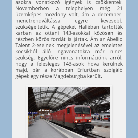
asokra vonatkozó igények is csökkentek.
Novemberben a telephelyen még 21
üzemképes mozdony volt, ám a decemberi
menetrendváltással egyre kevesebb
szükségeltetik. A gépeket Halléban tartották
karban az ottani 143-asokkal közösen és
részben közös fordát is jártak. Ám az Abellio
Talent 2-eseinek megjelenésével az emeletes
kocsikból álló ingavonatokra már nincs
szükség. Egyelőre nincs információnk arról,
hogy a felesleges 143-asok hova kerülnek
majd, bár a korábban Erfurtban szolgáló
gépek egy része Magdeburgba került.