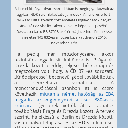
A lipcsei főpályaudvar csarnokában is megfogyatkoznak az
egykori NDK-ra emlékeztető járművek. A hallei és erfurti
143-asok által továbbított emeletes ingavonatok helyét
átvették az Abellio Talent 2-esei. A képen a Lipcséből
Dessauba tartó RB 37528-as élén várja az indulást a kissé
viseletes 143 832-es a lipcsei főpályaudvaron 2015.
november 9-én
Ha pedig már mozdonycsere, akkor
tekintsünk egy kicsit külföldre is: Prága és
Drezda között eleddig teljesen hétköznapi és
megszokott volt, hogy a ČD 371-es sorozatú
„Knödelpresse” becenevű gépei továbbították
a nemzetközi vonatokat. A
menetrendváltással azonban itt is csere
következik:
miután a német hatóság, az EBA
megadta az engedélyeket a cseh 380-asok
számára
, így ezek vették át a vonatok
továbbítását Prága és Drezda között. A tervek
szerint, ha elkészül a Berlin és Drezda közötti
vasúti pálya felújítása és az ETCS telepítése,