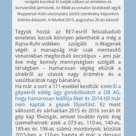
szolgáló kocsikat ki tudják váltani az emeletes és
korszerűbb járművek. Az RB48-as vonalon közlekedő egyik
Wuppertal–Köln viszonylatú sűrítő szerelvény képünkön
Kölnbe érkezett. A felvétel 2015. augusztus 26-án készült
Tegyük hozzá: az RE7-esről felszabaduló
emeletes kocsik könnyen jelenthetik a még a
Rajna-Ruhr-vidéken szolgáló n-Wagenek
végét: a manapság már csak mentesítő
vonatokban megforduló kocsitípus – ami pár
éve még komoly mennyiségben szolgált a
térségben – hamarosan végleg eltűnik a
sínekről az utasok nagy örömére és a
vasútbarátok nagy bánatára.
Ha már a sort a 111-esekkel kezdtük:
ezekről a
gépekről eddig úgy gondolkodott a DB AG,
hogy hamarosan leállítja őket és 2014-től már
nem kaptak a gépek főjavítást
. Ez most
változott és várhatóan 2015 és 2016 során öt
gép kap fővizsgát, amivel további nyolc évig
üzemelhetnek: ezek a 073-as, 110-es, 140-es,
189-es és 198-as számú mozdonyok; közülük
2015-ben a 110-es hagyta el már a dessaui