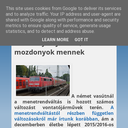
This site uses cookies from Google to deliver its services
and to analyze traffic. Your IP address and user-agent are
shared with Google along with performance and security
metrics to ensure quality of service, generate usage
statistics, and to detect and address abuse.
2015. 12. 30.
LEARN MORE
GOT IT
Mozdonyok jönnek,
mozdonyok mennek
A német vasútnál
a menetrendváltás is hozott számos
változást vontatójárművek terén.
A
menetrendváltástól részben független
változásokról már írtunk korábban
, ám a
decemberben életbe lépett 2015/2016-os