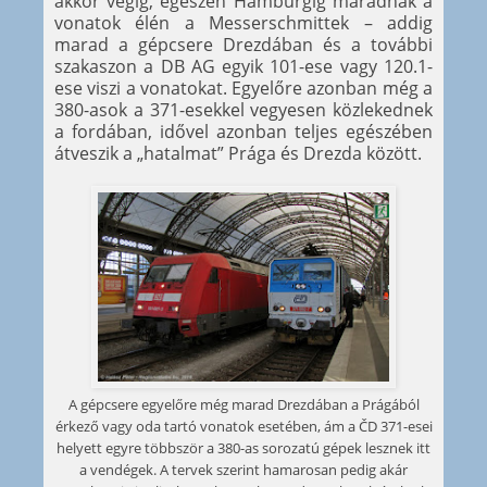
akkor végig, egészen Hamburgig maradnak a
vonatok élén a Messerschmittek – addig
marad a gépcsere Drezdában és a további
szakaszon a DB AG egyik 101-ese vagy 120.1-
ese viszi a vonatokat. Egyelőre azonban még a
380-asok a 371-esekkel vegyesen közlekednek
a fordában, idővel azonban teljes egészében
átveszik a „hatalmat” Prága és Drezda között.
A gépcsere egyelőre még marad Drezdában a Prágából
érkező vagy oda tartó vonatok esetében, ám a ČD 371-esei
helyett egyre többször a 380-as sorozatú gépek lesznek itt
a vendégek. A tervek szerint hamarosan pedig akár