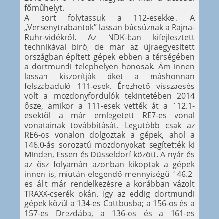
főműhelyt.
A sort folytassuk a 112-esekkel. A
„Versenytrabantok” lassan búcsúznak a Rajna-
Ruhr-vidékről. Az NDK-ban kifejlesztett
technikával bíró, de már az újraegyesített
országban épített gépek ebben a térségében
a dortmundi telephelyen honosak. Ám innen
lassan kiszorítják őket a máshonnan
felszabaduló 111-esek. Érezhető visszaesés
volt a mozdonyfordulók tekintetében 2014
ősze, amikor a 111-esek vették át a 112.1-
esektől a már emlegetett RE7-es vonal
vonatainak továbbítását. Legutóbb csak az
RE6-os vonalon dolgoztak a gépek, ahol a
146.0-ás sorozatú mozdonyokat segítették ki
Minden, Essen és Düsseldorf között. A nyár és
az ősz folyamán azonban kikoptak a gépek
innen is, miután elegendő mennyiségű 146.2-
es állt már rendelkezésre a korábban vázolt
TRAXX-cserék okán. Így az eddig dortmundi
gépek közül a 134-es Cottbusba; a 156-os és a
157-es Drezdába, a 136-os és a 161-es