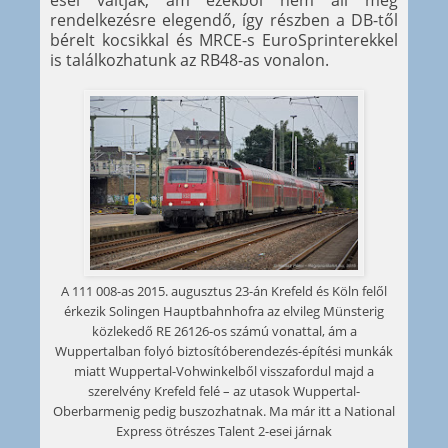
esei váltják, ám ezekből nem áll még
rendelkezésre elegendő, így részben a DB-től
bérelt kocsikkal és MRCE-s EuroSprinterekkel
is találkozhatunk az RB48-as vonalon.
A 111 008-as 2015. augusztus 23-án Krefeld és Köln felől
érkezik Solingen Hauptbahnhofra az elvileg Münsterig
közlekedő RE 26126-os számú vonattal, ám a
Wuppertalban folyó biztosítóberendezés-építési munkák
miatt Wuppertal-Vohwinkelből visszafordul majd a
szerelvény Krefeld felé – az utasok Wuppertal-
Oberbarmenig pedig buszozhatnak. Ma már itt a National
Express ötrészes Talent 2-esei járnak