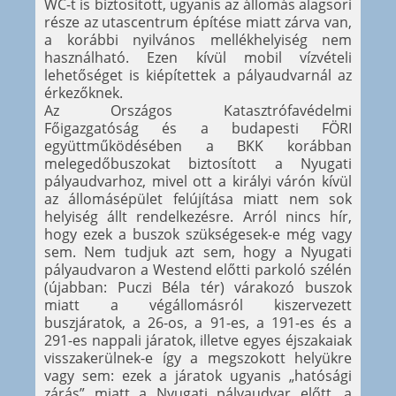
WC-t is biztosított, ugyanis az állomás alagsori
része az utascentrum építése miatt zárva van,
a korábbi nyilvános mellékhelyiség nem
használható. Ezen kívül mobil vízvételi
lehetőséget is kiépítettek a pályaudvarnál az
érkezőknek.
Az Országos Katasztrófavédelmi
Főigazgatóság és a budapesti FÖRI
együttműködésében a BKK korábban
melegedőbuszokat biztosított a Nyugati
pályaudvarhoz, mivel ott a királyi várón kívül
az állomásépület felújítása miatt nem sok
helyiség állt rendelkezésre. Arról nincs hír,
hogy ezek a buszok szükségesek-e még vagy
sem. Nem tudjuk azt sem, hogy a Nyugati
pályaudvaron a Westend előtti parkoló szélén
(újabban: Puczi Béla tér) várakozó buszok
miatt a végállomásról kiszervezett
buszjáratok, a 26-os, a 91-es, a 191-es és a
291-es nappali járatok, illetve egyes éjszakaiak
visszakerülnek-e így a megszokott helyükre
vagy sem: ezek a járatok ugyanis „hatósági
zárás” miatt a Nyugati pályaudvar előtt, a