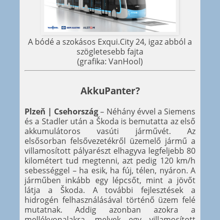
A bódé a szokásos Exqui.City 24, igaz abból a
szögletesebb fajta
(grafika: VanHool)
AkkuPanter?
Plzeň | Csehország
– Néhány évvel a Siemens
és a Stadler után a Škoda is bemutatta az első
akkumulátoros vasúti járművét. Az
elsősorban felsővezetékről üzemelő jármű a
villamosított pályarészt elhagyva legfeljebb 80
kilométert tud megtenni, azt pedig 120 km/h
sebességgel – ha esik, ha fúj, télen, nyáron. A
járműben inkább egy lépcsőt, mint a jövőt
látja a Škoda. A további fejlesztések a
hidrogén felhasználásával történő üzem felé
mutatnak. Addig azonban azokra a
mellékvonalakra, melyek egy villamosított