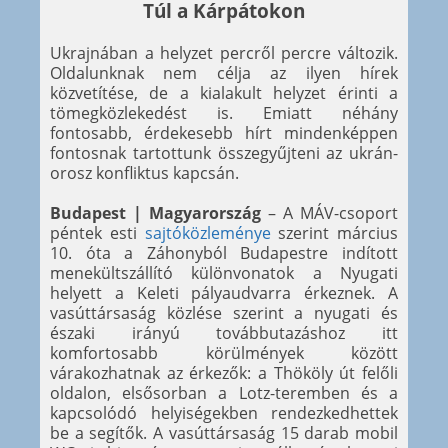
Túl a Kárpátokon
Ukrajnában a helyzet percről percre változik.
Oldalunknak nem célja az ilyen hírek
közvetítése, de a kialakult helyzet érinti a
tömegközlekedést is. Emiatt néhány
fontosabb, érdekesebb hírt mindenképpen
fontosnak tartottunk összegyűjteni az ukrán-
orosz konfliktus kapcsán.
Budapest | Magyarország
– A MÁV-csoport
péntek esti
sajtóközleménye
szerint március
10. óta a Záhonyból Budapestre indított
menekültszállító különvonatok a Nyugati
helyett a Keleti pályaudvarra érkeznek. A
vasúttársaság közlése szerint a nyugati és
északi irányú továbbutazáshoz itt
komfortosabb körülmények között
várakozhatnak az érkezők: a Thököly út felőli
oldalon, elsősorban a Lotz-teremben és a
kapcsolódó helyiségekben rendezkedhettek
be a segítők. A vasúttársaság 15 darab mobil