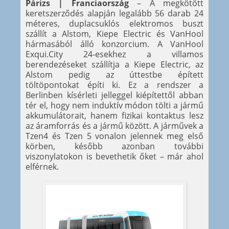
Párizs | Franciaország
– A megkötött
keretszerződés alapján legalább 56 darab 24
méteres, duplacsuklós elektromos buszt
szállít a Alstom, Kiepe Electric és VanHool
hármasából álló konzorcium. A VanHool
Exqui.City 24-esekhez a villamos
berendezéseket szállítja a Kiepe Electric, az
Alstom pedig az úttestbe épített
töltöpontokat építi ki. Ez a rendszer a
Berlinben kísérleti jelleggel kiépítettől abban
tér el, hogy nem induktív módon tölti a jármű
akkumulátorait, hanem fizikai kontaktus lesz
az áramforrás és a jármű között. A járművek a
Tzen4 és Tzen 5 vonalon jelennek meg első
körben, később azonban további
viszonylatokon is bevethetik őket – már ahol
elférnek.