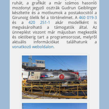
ruhát, a grafikát a már számos hasonló
mozdonyt jegyző osztrák Gudrun Geiblinger
készítette és a motívumok a postakocsitól a
Girunoig ölelik fel a történelmet. A
460 019-3
és a
420 251-1
akár modellként is
megvásárolható a támogatók által. Az
ünneplést viszont már májusban megkezdik
és októberig tart a programsorozat, melyről
aktuális információkat találhatunk a
vonatkozó weboldalon
.