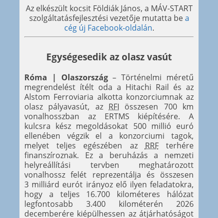
Az elkészült kocsit Földiák János, a MÁV-START
szolgáltatásfejlesztési vezetője mutatta be
a
cég új Facebook-oldalán
.
Egységesedik az olasz vasút
Róma | Olaszország
– Történelmi méretű
megrendelést ítélt oda a Hitachi Rail és az
Alstom Ferroviaria alkotta konzorciumnak az
olasz pályavasút, az
RFI
összesen 700 km
vonalhosszban az ERTMS kiépítésére. A
kulcsra kész megoldásokat 500 millió euró
ellenében végzik el a konzorciumi tagok,
melyet teljes egészében az
RRF
terhére
finanszíroznak. Ez a beruházás a nemzeti
helyreállítási tervben meghatározott
vonalhossz felét reprezentálja és összesen
3 milliárd eurót irányoz elő ilyen feladatokra,
hogy a teljes 16.700 kilométeres hálózat
legfontosabb 3.400 kilométerén 2026
decemberére kiépülhessen az átjárhatóságot