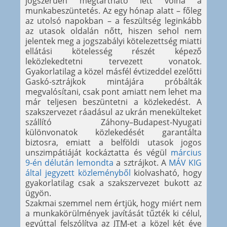
jogszerűen megtartható lett volna a
munkabeszüntetés. Az egy hónap alatt – főleg
az utolsó napokban – a feszültség leginkább
az utasok oldalán nőtt, hiszen sehol nem
jelentek meg a jogszabályi kötelezettség miatti
ellátási kötelesség részét képező
leközlekedtetni tervezett vonatok.
Gyakorlatilag a közel másfél évtizeddel ezelőtti
Gaskó-sztrájkok mintájára próbálták
megvalósítani, csak pont amiatt nem lehet ma
már teljesen beszüntetni a közlekedést. A
szakszervezet ráadásul az ukrán menekülteket
szállító Záhony–Budapest-Nyugati
különvonatok közlekedését garantálta
biztosra, emiatt a belföldi utasok jogos
unszimpátiáját kockáztatta és végül
március
9-én délután lemondta
a sztrájkot. A
MÁV KIG
által jegyzett közleményből
kiolvasható, hogy
gyakorlatilag csak a szakszervezet bukott az
ügyön.
Szakmai szemmel nem értjük, hogy miért nem
a munkakörülmények javítását tűzték ki célul,
egyúttal felszólítva az
ITM
-et a közel két éve