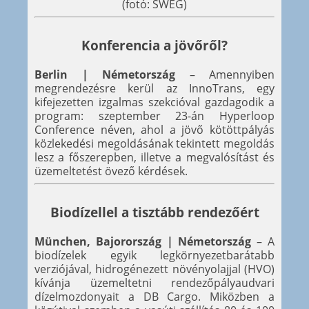
(fotó: SWEG)
Konferencia a jövőről?
Berlin | Németország
– Amennyiben
megrendezésre kerül az InnoTrans, egy
kifejezetten izgalmas szekcióval gazdagodik a
program: szeptember 23-án Hyperloop
Conference néven, ahol a jövő kötöttpályás
közlekedési megoldásának tekintett megoldás
lesz a főszerepben, illetve a megvalósítást és
üzemeltetést övező kérdések.
Biodízellel a tisztább rendezőért
München, Bajorország | Németország
– A
biodízelek egyik legkörnyezetbarátabb
verziójával, hidrogénezett növényolajjal (HVO)
kívánja üzemeltetni rendezőpályaudvari
dízelmozdonyait a DB Cargo. Miközben a