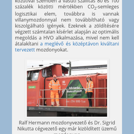
közútival szemben a vasúti szállítás 80 és 100
százalék közötti mértékben CO
-semleges
2
logisztikai elem, továbbra is vannak
villanymozdonnyal nem továbbítható vagy
kiszolgálható igények. Ezeknek a zöldítésére
végzett számtalan kísérlet alapján az optimális
megoldás a HVO alkalmazása, mivel nem kell
átalakítani
a meglévő és középtávon kiváltani
tervezett
mozdonyokat.
Ralf Hermann mozdonyvezető és Dr. Sigrid
Nikutta cégvezető egy már kizöldített üzemű