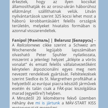
érkeztek, hogy az ilyen kocsikat
államosíthatják és az orosz-ukrán háborúhoz
ellátmányt szállíthatnak velük. Litván
nyilvántartások szerint 325 kocsi lehet most a
háború kirobbantásáért felelős országok
területén, melyeket hivatalos formában is
azonnal visszarendeltek.
Fanipol [Фаніпаль] | Belarusz [Беларусь]
–
A
Railcolornews
cikke szerint a Schweiz am
Wochenende legújabb lapszámában
olvasható Peter Spuhler nyilatkozata,
miszerint a jelenlegi helyzet „átlépte a vörös
vonalat” és emiatt felelős vállalatvezetőként
kénytelen átpozicionálni egyes meg nem
nevezett rendelések gyártását. Feltételezések
szerint Siedlce és St. Margrethen profitálhat a
helyzetből az európai piacra készülő járművek
esetén és talán csak a FÁK-piac kiszolgálása
marad (egyelőre?) helyben.
A Minszktől 20 kilométerre fekvő üzemben
néhány éve
mi is jártunk
a MÁV-START KISS
motorvonatait megnézni.