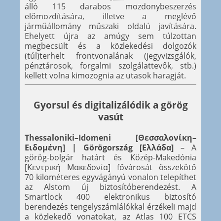
álló 115 darabos mozdonybeszerzés
előmozdítására, illetve a meglévő
járműállomány műszaki oldalú javítására.
Ehelyett újra az amúgy sem túlzottan
megbecsült és a közlekedési dolgozók
(túl)terhelt frontvonalának (jegyvizsgálók,
pénztárosok, forgalmi szolgálattevők, stb.)
kellett volna kimozognia az utasok haragját.
Gyorsul és digitalizálódik a görög
vasút
Thessaloniki–Idomeni [Θεσσαλονίκη–
Ειδομένη] | Görögország [Ελλάδα]
– A
görög-bolgár határt és Közép-Makedónia
[Κεντρική Μακεδονία] fővárosát összekötő
70 kilométeres egyvágányú vonalon telepíthet
az Alstom új biztosítóberendezést. A
Smartlock 400 elektronikus biztosító
berendezés tengelyszámlálókkal érzékeli majd
a közlekedő vonatokat, az Atlas 100 ETCS