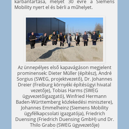
karbantartása, melyet 30 évre a Siemens
Mobility nyert el és bérli a műhelyet.
Az ünnepélyes első kapavágáson megjelent
prominensek: Dieter Müller (építész), André
Sorgius (SWEG, projektvezető), Dr. Johannes
Dreier (Freiburg környéki építésügyi hivatal
vezetője), Tobias Harms (SWEG
ügyvezetőigazgató), Winfried Hermann
Baden-Württemberg közlekedési minisztere),
Johannes Emmelheinz (Siemens Mobility
ügyfélkapcsolati igazgatója), Friedrich
Duensing (Friedrich Duensing GmbH) und Dr.
Thilo Grabo (SWEG ügyvezetője)