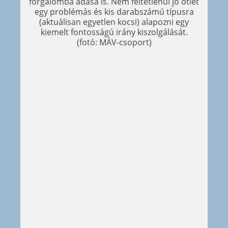
forgalomba adása is. Nem feltétlenül jó ötlet
egy problémás és kis darabszámú típusra
(aktuálisan egyetlen kocsi) alapozni egy
kiemelt fontosságú irány kiszolgálását.
(fotó: MÁV-csoport)