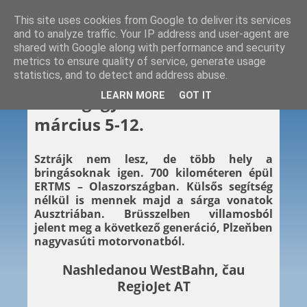
This site uses cookies from Google to deliver its services
and to analyze traffic. Your IP address and user-agent are
shared with Google along with performance and security
metrics to ensure quality of service, generate usage
statistics, and to detect and address abuse.
2022. 03. 12.
LEARN MORE
GOT IT
Hétvégi gyors – 2022.
március 5-12.
Sztrájk nem lesz, de több hely a
bringásoknak igen. 700 kilométeren épül
ERTMS – Olaszországban. Külsős segítség
nélkül is mennek majd a sárga vonatok
Ausztriában. Brüsszelben villamosból
jelent meg a következő generáció, Plzeňben
nagyvasúti motorvonatból.
Nashledanou WestBahn, čau
RegioJet AT