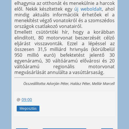
elhagynia az otthonát és menekülnie a harcok
elől. Nekik készítettek egy
új weboldalt
, ahol
mindig aktuális információk érhetőek el a
menekítést végző vonatokról és a szomszédos
országok csatlakozó vonatairól.
Emellett csütörtöki hír, hogy a korábban
elindított, 80 motorvonat beszerzését célzó
eljárást visszavonták. Ezzel a lépéssel az
összesen 31,5 milliárd hrivnyás (körülbelül
950 millió euró) befektetést jelentő 30
egyenáramú, 30 váltóáramú elővárosi és 20
váltóáramú regionális motorvonat
megvásárlását annulálta a vasúttársaság.
Összeállította: Adorján Péter, Halász Péter, Mellár Marcell
@
09:00
Megosztás