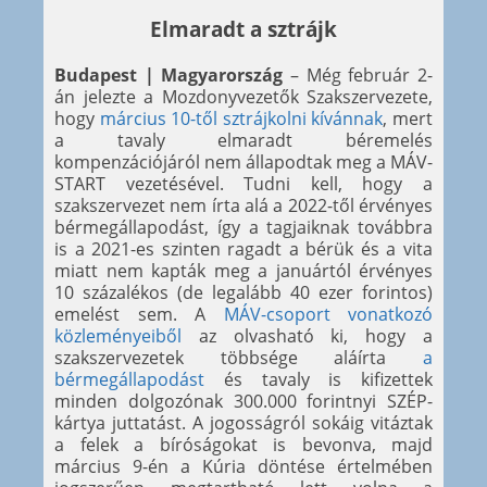
Elmaradt a sztrájk
Budapest | Magyarország
– Még február 2-
án jelezte a Mozdonyvezetők Szakszervezete,
hogy
március 10-től sztrájkolni kívánnak
, mert
a tavaly elmaradt béremelés
kompenzációjáról nem állapodtak meg a MÁV-
START vezetésével. Tudni kell, hogy a
szakszervezet nem írta alá a 2022-től érvényes
bérmegállapodást, így a tagjaiknak továbbra
is a 2021-es szinten ragadt a bérük és a vita
miatt nem kapták meg a januártól érvényes
10 százalékos (de legalább 40 ezer forintos)
emelést sem. A
MÁV-csoport vonatkozó
közleményeiből
az olvasható ki, hogy a
szakszervezetek többsége aláírta
a
bérmegállapodást
és tavaly is kifizettek
minden dolgozónak 300.000 forintnyi SZÉP-
kártya juttatást. A jogosságról sokáig vitáztak
a felek a bíróságokat is bevonva, majd
március 9-én a Kúria döntése értelmében