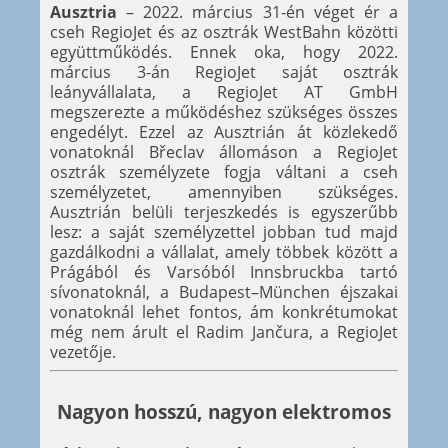
Ausztria
– 2022. március 31-én véget ér a
cseh RegioJet és az osztrák WestBahn közötti
együttműködés. Ennek oka, hogy 2022.
március 3-án RegioJet saját osztrák
leányvállalata, a RegioJet AT GmbH
megszerezte a működéshez szükséges összes
engedélyt. Ezzel az Ausztrián át közlekedő
vonatoknál Břeclav állomáson a RegioJet
osztrák személyzete fogja váltani a cseh
személyzetet, amennyiben szükséges.
Ausztrián belüli terjeszkedés is egyszerűbb
lesz: a saját személyzettel jobban tud majd
gazdálkodni a vállalat, amely többek között a
Prágából és Varsóból Innsbruckba tartó
sívonatoknál, a Budapest–München éjszakai
vonatoknál lehet fontos, ám konkrétumokat
még nem árult el Radim Jančura, a RegioJet
vezetője.
Nagyon hosszú, nagyon elektromos