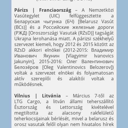
Párizs | Franciaország
– A Nemzetközi
Vasútegylet (UIC) felfüggesztette a
Беларуская чыгунка (БЧ) [Belarusz Vasút
(BCs)] és a Российские железные дороги
(РЖД) [Oroszországi Vasutak (RZsD)] tagságát
Ukrajna lerohanása miatt. A párizsi székhelyű
szervezet kiemeli, hogy 2012 és 2015 között az
RZsD akkori elnökei (2012-2015: Владимир
Иванович Якунин [Vlagyimir Ivanovics
Jakunyin], 2015-2016: Олег Валентинович
Белозёров [Oleg Valentinovics Belozerov])
voltak a szervezet elnökei és folyamatosan
aktív szereplői és alakítói voltak a
működésnek.
Vilnius | Litvánia
– Március 7-től az
LTG Cargo, a litván állami teherszállító
Észtország és Lettország kivételével
megtiltotta az alacsony rakfelületű
teherkocsijainak bérlését, mivel a belarusz és
orosz vasutak felől olyan nem hivatalos hírek