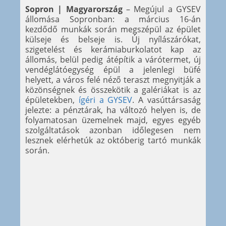
Sopron | Magyarország
– Megújul a GYSEV
állomása Sopronban: a március 16-án
kezdődő munkák során megszépül az épület
külseje és belseje is. Új nyílászárókat,
szigetelést és kerámiaburkolatot kap az
állomás, belül pedig átépítik a várótermet, új
vendéglátóegység épül a jelenlegi büfé
helyett, a város felé néző teraszt megnyitják a
közönségnek és összekötik a galériákat is az
épületekben,
ígéri a GYSEV
. A vasúttársaság
jelezte: a pénztárak, ha változó helyen is, de
folyamatosan üzemelnek majd, egyes egyéb
szolgáltatások azonban időlegesen nem
lesznek elérhetúk az októberig tartó munkák
során.