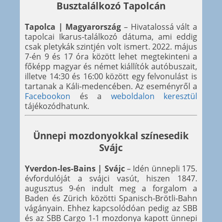
Busztalálkozó Tapolcán
Tapolca | Magyarország
– Hivatalossá vált a
tapolcai Ikarus-találkozó dátuma, ami eddig
csak pletykák szintjén volt ismert. 2022. május
7-én 9 és 17 óra között lehet megtekinteni a
főképp magyar és német kiállítók autóbuszait,
illetve 14:30 és 16:00 között egy felvonulást is
tartanak a Káli-medencében. Az eseményről a
Facebookon
és a
weboldalon keresztül
tájékozódhatunk.
Ünnepi mozdonyokkal színesedik
Svájc
Yverdon-les-Bains | Svájc
– Idén ünnepli 175.
évfordulóját a svájci vasút, hiszen 1847.
augusztus 9-én indult meg a forgalom a
Baden és Zürich közötti Spanisch-Brötli-Bahn
vágányain. Ehhez kapcsolódóan pedig az SBB
és az SBB Cargo 1-1 mozdonya kapott ünnepi