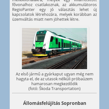
fővonalhoz csatlakoznak, az akkumulátoros
RegioPanter egy jó választás lehet új
kapcsolatok létrehozára, melyek korábban az
üzemváltás miatt nem jöhettek létre.
Az első jármű a gyárkaput ugyan még nem
hagyta el, de az utasok nélküli próbaüzem
hamarosan megkezdődik
(fotó: Škoda Transportation)
Állomásfelújítás Sopronban