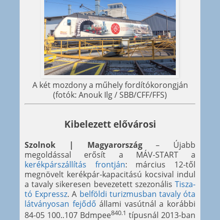
A két mozdony a műhely fordítókorongján
(fotók: Anouk Ilg / SBB/CFF/FFS)
Kibelezett elővárosi
Szolnok | Magyarország
– Újabb
megoldással erősít a MÁV-START a
kerékpárszállítás frontján
: március 12-től
megnövelt kerékpár-kapacitású kocsival indul
a tavaly sikeresen bevezetett szezonális
Tisza-
tó Expressz
. A
belföldi turizmusban tavaly óta
látványosan fejődő
állami vasútnál a korábbi
840.1
84-05 100..107 Bdmpee
típusnál 2013-ban