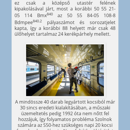
ez csak a középső utastér felének
kipakolásával járt, most a korábbi 50 55 21-
840
05 114 Bmx
az 50 55 84-05 108-8
840.2
Bdmpee
pályaszámot és sorozatjelet
kapta, így a korábbi 88 helyett már csak 48
ülőhelyet tartalmaz 24 kerékpárhely mellett.
A mindössze 40 darab legyártott kocsiból már
30 sincs eredeti kialakításában, a műszaki
üzemeltetés pedig 1992 óta nem nőtt fel
hozzájuk, így folyamatos probléma Szolnok
számára az S50-hez szükséges napi 20 kocsi