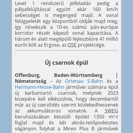
Level 1 rendszerű jelfeladás pedig a
pályafelújítással együtt akár 160 km/h
sebességet is megenged majd. A vonal
felügyeletét egy központból oldják majd meg,
így növekszik a 10-es számú pán-európai
korridor részét képező vonal kapacitása. A
három év alatt megépülő fejlesztésre 41 millió
eurót költ az Ergose, az
OSE
projektcége.
Új csarnok épül
Offenburg, Baden-Württemberg |
Németország
– Az
Ortenau S-Bahn
és a
Hermann-Hesse-Bahn
járművei számára épül
új karbantartó csarnok, melynek 2023
közepére kell elkészülnie, hogy decembertől
már az új szerződés szerint közlekedhessenek
az akkumulátoros vonatok. A
SWEG
beruházásában készülő épület 1350 m²-t
foglal majd és két aknás-tetőpodesztes
vágányon folyhat a Mireo Plus B járművek