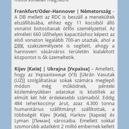
Frankfurt/Oder–Hannover | Németország
–
A DB mellett az RDC is beszáll a menekültek
elszállításába, ehhez egy 11 kocsiból álló
vonatot biztosítanak ötfős személyzettel. Az
elméleti 660 ülőhelyes kapacitáshoz képest az
első vonaton legalább 700-an utaztak, ahol a
DRK
szakszemélyzete is segített, ahogy a
hannoveri vásárváros területén kialakított
központot is ők üzemeltetik.
Kijev [Київ] | Ukrajna [Україна]
– Amellett,
hogy az Укрзалізниця (УЗ) [Ukrán Vasutak
(UZ)] szolgáltatásai sokak számára meglepő
módon még működnek, pénteki
közleményükben adatokat is közöltek az
elmúlt két hét érdekesebb számaiból. Eddig
484 teherkocsinyi árut, azaz 4.300 tonna
humanitárius szállítmányt szállítottak, a
többségét Kijev [Київ], Harkov [Харків] és
Lyman [Лиман] városaiba. Emellett sokkal
szomorúbb adatként 2 millió embernek kellett