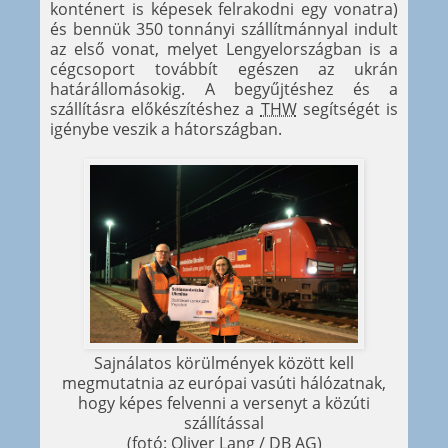
konténert is képesek felrakodni egy vonatra)
és bennük 350 tonnányi szállítmánnyal indult
az első vonat, melyet Lengyelországban is a
cégcsoport továbbít egészen az ukrán
határállomásokig. A begyűjtéshez és a
szállításra előkészítéshez a
THW
segítségét is
igénybe veszik a hátországban.
Sajnálatos körülmények között kell
megmutatnia az európai vasúti hálózatnak,
hogy képes felvenni a versenyt a közúti
szállítással
(fotó: Oliver Lang / DB AG)