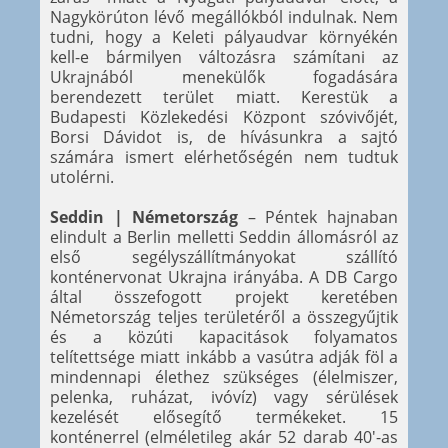
Nagykörúton lévő megállókból indulnak. Nem
tudni, hogy a Keleti pályaudvar környékén
kell-e bármilyen változásra számítani az
Ukrajnából menekülők fogadására
berendezett terület miatt. Kerestük a
Budapesti Közlekedési Központ szóvivőjét,
Borsi Dávidot is, de hívásunkra a sajtó
számára ismert elérhetőségén nem tudtuk
utolérni.
Seddin | Németország
– Péntek hajnaban
elindult a Berlin melletti Seddin állomásról az
első segélyszállítmányokat szállító
konténervonat Ukrajna irányába. A DB Cargo
által összefogott projekt keretében
Németország teljes területéről a összegyűjtik
és a közúti kapacitások folyamatos
telítettsége miatt inkább a vasútra adják föl a
mindennapi élethez szükséges (élelmiszer,
pelenka, ruházat, ivóvíz) vagy sérülések
kezelését elősegítő termékeket. 15
konténerrel (elméletileg akár 52 darab 40'-as