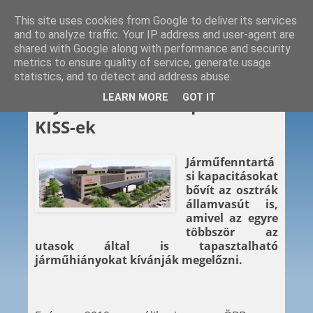
This site uses cookies from Google to deliver its services
and to analyze traffic. Your IP address and user-agent are
shared with Google along with performance and security
metrics to ensure quality of service, generate usage
statistics, and to detect and address abuse.
2024. 04. 16.
LEARN MORE
GOT IT
Saját csarnokot kapnak a
KISS-ek
Járműfenntartá
si kapacitásokat
bővít az osztrák
államvasút is,
amivel az egyre
többször az
utasok által is tapasztalható
járműhiányokat kívánják megelőzni.