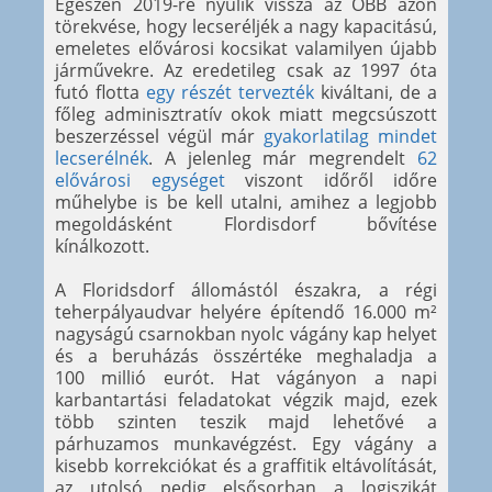
Egészen 2019-re nyúlik vissza az ÖBB azon
törekvése, hogy lecseréljék a nagy kapacitású,
emeletes elővárosi kocsikat valamilyen újabb
járművekre. Az eredetileg csak az 1997 óta
futó flotta
egy részét tervezték
kiváltani, de a
főleg adminisztratív okok miatt megcsúszott
beszerzéssel végül már
gyakorlatilag mindet
lecserélnék
. A jelenleg már megrendelt
62
elővárosi egységet
viszont időről időre
műhelybe is be kell utalni, amihez a legjobb
megoldásként Flordisdorf bővítése
kínálkozott.
A Floridsdorf állomástól északra, a régi
teherpályaudvar helyére építendő 16.000 m²
nagyságú csarnokban nyolc vágány kap helyet
és a beruházás összértéke meghaladja a
100 millió eurót. Hat vágányon a napi
karbantartási feladatokat végzik majd, ezek
több szinten teszik majd lehetővé a
párhuzamos munkavégzést. Egy vágány a
kisebb korrekciókat és a graffitik eltávolítását,
az utolsó pedig elsősorban a logiszikát