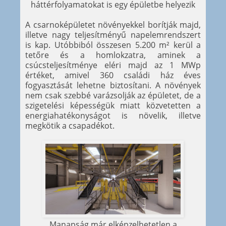
háttérfolyamatokat is egy épületbe helyezik
A csarnoképületet növényekkel borítják majd,
illetve nagy teljesítményű napelemrendszert
is kap. Utóbbiból összesen 5.200 m² kerül a
tetőre és a homlokzatra, aminek a
csúcsteljesítménye eléri majd az 1 MWp
értéket, amivel 360 családi ház éves
fogyasztását lehetne biztosítani. A növények
nem csak szebbé varázsolják az épületet, de a
szigetelési képességük miatt közvetetten a
energiahatékonyságot is növelik, illetve
megkötik a csapadékot.
Manapság már elképzelhetetlen a