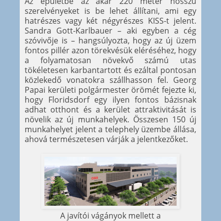
Az épületbe az akár 220 méter hosszú
szerelvényeket is be lehet állítani, ami egy
hatrészes vagy két négyrészes KISS-t jelent.
Sandra Gott-Karlbauer – aki egyben a cég
szóvivője is – hangsúlyozta, hogy az új üzem
fontos pillér azon törekvésük eléréséhez, hogy
a folyamatosan növekvő számú utas
tökéletesen karbantartott és ezáltal pontosan
közlekedő vonatokra szállhasson fel. Georg
Papai kerületi polgármester örömét fejezte ki,
hogy Floridsdorf egy ilyen fontos bázisnak
adhat otthont és a kerület attraktivitását is
növelik az új munkahelyek. Összesen 150 új
munkahelyet jelent a telephely üzembe állása,
ahová természetesen várják a jelentkezőket.
A javítói vágányok mellett a