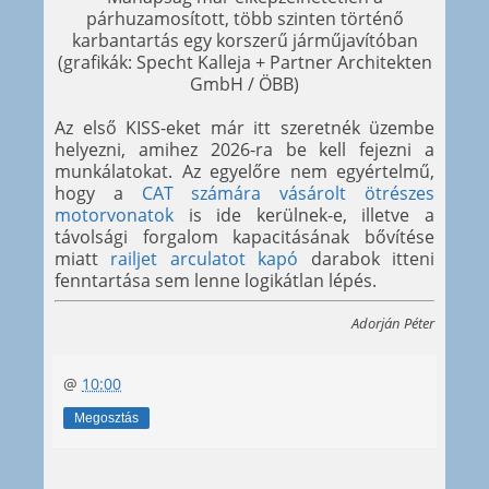
párhuzamosított, több szinten történő
karbantartás egy korszerű járműjavítóban
(grafikák: Specht Kalleja + Partner Architekten
GmbH / ÖBB)
Az első KISS-eket már itt szeretnék üzembe
helyezni, amihez 2026-ra be kell fejezni a
munkálatokat. Az egyelőre nem egyértelmű,
hogy a
CAT számára vásárolt ötrészes
motorvonatok
is ide kerülnek-e, illetve a
távolsági forgalom kapacitásának bővítése
miatt
railjet arculatot kapó
darabok itteni
fenntartása sem lenne logikátlan lépés.
Adorján Péter
@
10:00
Megosztás