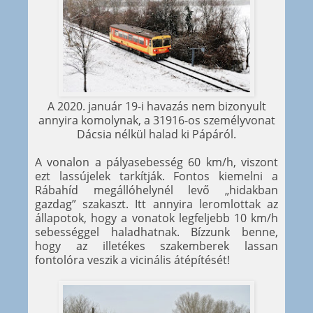
A 2020. január 19-i havazás nem bizonyult
annyira komolynak, a 31916-os személyvonat
Dácsia nélkül halad ki Pápáról.
A vonalon a pályasebesség 60 km/h, viszont
ezt lassújelek tarkítják. Fontos kiemelni a
Rábahíd megállóhelynél levő „hidakban
gazdag” szakaszt. Itt annyira leromlottak az
állapotok, hogy a vonatok legfeljebb 10 km/h
sebességgel haladhatnak. Bízzunk benne,
hogy az illetékes szakemberek lassan
fontolóra veszik a vicinális átépítését!