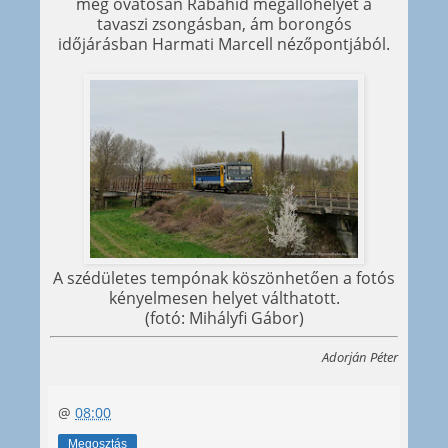
meg óvatosan Rábahíd megállóhelyét a
tavaszi zsongásban, ám borongós
időjárásban Harmati Marcell nézőpontjából.
A szédületes tempónak köszönhetően a fotós
kényelmesen helyet válthatott.
(fotó: Mihályfi Gábor)
Adorján Péter
@
08:00
Megosztás