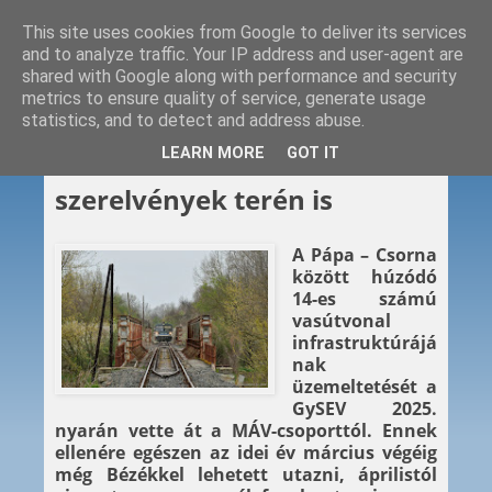
This site uses cookies from Google to deliver its services
and to analyze traffic. Your IP address and user-agent are
shared with Google along with performance and security
metrics to ensure quality of service, generate usage
statistics, and to detect and address abuse.
2026. 04. 09.
LEARN MORE
GOT IT
Zöldülő Dunántúl – már a
szerelvények terén is
A Pápa – Csorna
között húzódó
14-es számú
vasútvonal
infrastruktúrájá
nak
üzemeltetését a
GySEV 2025.
nyarán vette át a MÁV-csoporttól. Ennek
ellenére egészen az idei év március végéig
még Bézékkel lehetett utazni, áprilistól