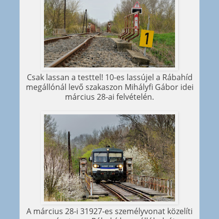
Csak lassan a testtel! 10-es lassújel a Rábahíd
megállónál levő szakaszon Mihályfi Gábor idei
március 28-ai felvételén.
A március 28-i 31927-es személyvonat közelíti