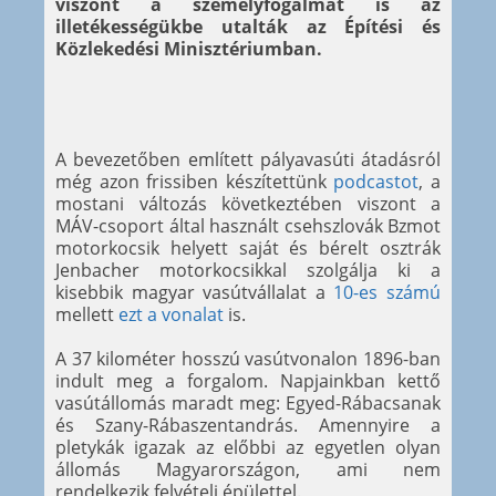
viszont a személyfogalmat is az
illetékességükbe utalták az Építési és
Közlekedési Minisztériumban.
A bevezetőben említett pályavasúti átadásról
még azon frissiben készítettünk
podcastot
, a
mostani változás következtében viszont a
MÁV-csoport által használt csehszlovák Bzmot
motorkocsik helyett saját és bérelt osztrák
Jenbacher motorkocsikkal szolgálja ki a
kisebbik magyar vasútvállalat a
10-es számú
mellett
ezt a vonalat
is.
A 37 kilométer hosszú vasútvonalon 1896-ban
indult meg a forgalom. Napjainkban kettő
vasútállomás maradt meg: Egyed-Rábacsanak
és Szany-Rábaszentandrás. Amennyire a
pletykák igazak az előbbi az egyetlen olyan
állomás Magyarországon, ami nem
rendelkezik felvételi épülettel.