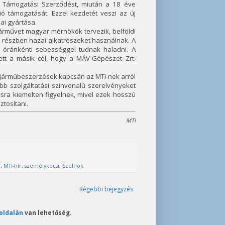
t Támogatási Szerződést, miután a 18 éve
ió támogatását. Ezzel kezdetét veszi az új
ai gyártása.
 járművet magyar mérnökök tervezik, belföldi
 részben hazai alkatrészeket használnak. A
s óránkénti sebességgel tudnak haladni. A
lett a másik cél, hogy a MÁV-Gépészet Zrt.
r járműbeszerzések kapcsán az MTI-nek arról
abb szolgáltatási színvonalú szerelvényeket
tásra kiemelten figyelnek, mivel ezek hosszú
ztosítani.
MTI
T
,
MTI-hír
,
személykocsi
,
Szolnok
Régebbi bejegyzés
oldalán
van lehetőség.