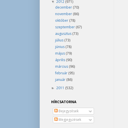
2012
(971)
▼
december
(70)
november
(86)
október
(78)
szeptember
(67)
augusztus
(73)
július
(73)
június
(78)
május
(79)
április
(90)
március
(96)
február
(95)
január
(86)
2011
(532)
►
HÍRCSATORNA
Bejegyzések
Megjegyzések