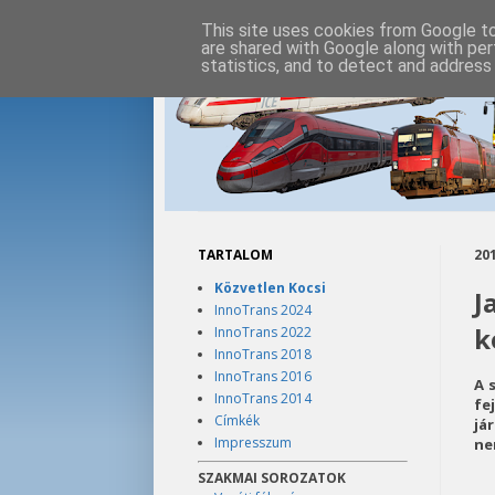
This site uses cookies from Google to 
are shared with Google along with per
statistics, and to detect and address
TARTALOM
201
Közvetlen Kocsi
J
InnoTrans 2024
k
InnoTrans 2022
InnoTrans 2018
InnoTrans 2016
A 
InnoTrans 2014
fe
Címkék
já
Impresszum
ne
SZAKMAI SOROZATOK