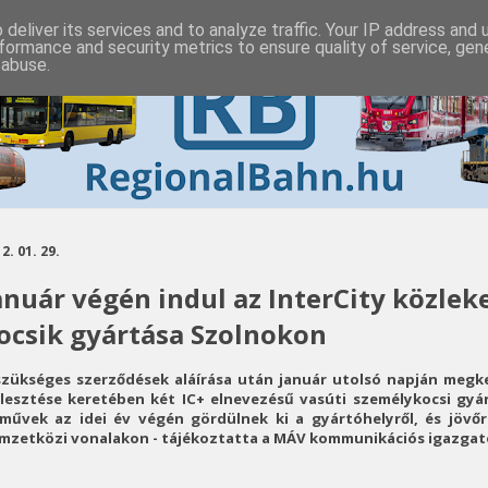
deliver its services and to analyze traffic. Your IP address and
formance and security metrics to ensure quality of service, ge
 abuse.
2. 01. 29.
anuár végén indul az InterCity közlek
ocsik gyártása Szolnokon
szükséges szerződések aláírása után január utolsó napján megk
jlesztése keretében két IC+ elnevezésű vasúti személykocsi gyár
rművek az idei év végén gördülnek ki a gyártóhelyről, és jövőr
mzetközi vonalakon - tájékoztatta a MÁV kommunikációs igazgató