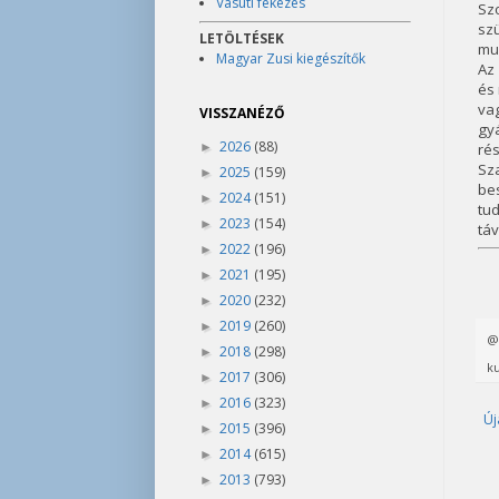
Vasúti fékezés
Sz
szü
LETÖLTÉSEK
mun
Magyar Zusi kiegészítők
Az 
és 
va
VISSZANÉZŐ
gy
2026
(88)
►
rés
Sza
2025
(159)
►
bes
2024
(151)
►
tud
2023
(154)
►
táv
2022
(196)
►
2021
(195)
►
2020
(232)
►
2019
(260)
►
2018
(298)
►
ku
2017
(306)
►
2016
(323)
►
Új
2015
(396)
►
2014
(615)
►
2013
(793)
►