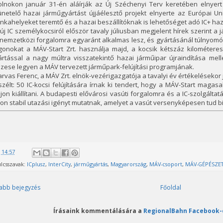
olnokon január 31-én aláírják az Új Széchenyi Terv keretében elnyer
netelő hazai járműgyártást újjáélesztő projekt elnyerte az Európai Un
kahelyeket teremtő és a hazai beszállítóknak is lehetőséget adó IC+ haz
új IC személykocsiról először tavaly júliusban megjelent hírek szerint a
nemzetközi forgalomra egyaránt alkalmas lesz, és gyártásánál túlnyomó
gonokat a MÁV-Start Zrt. használja majd, a kocsik kétszáz kilométere
ártással a nagy múltra visszatekintő hazai járműipar újraindítása mel
zese legyen a MÁV tervezett járműpark-felújítási programjának.
rvas Ferenc, a MÁV Zrt. elnök-vezérigazgatója a tavalyi év értékeléseko
zélt: 50 IC-kocsi felújítására írnak ki tendert, hogy a MÁV-Start magas
jon kiállítani. A budapesti elővárosi vasúti forgalomra és a IC-szolgálta
on stabil utazási igényt mutatnak, amelyet a vasút versenyképesen tud bi
@
14:57
lcsszavak:
ICplusz
,
InterCity
,
járműgyártás
,
Magyarország
,
MÁV-csoport
,
MÁV-GÉPÉSZE
abb bejegyzés
Főoldal
Írásaink kommentálására a
RegionalBahn Facebook-