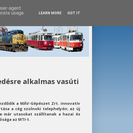
 user-agent
nerate usage
LEARN MORE
GOT IT
edésre alkalmas vasúti
ezdődik a MÁV-Gépészet Zrt. innovatív
tása a cég szolnoki telephelyén; az új
e már utasokat szállítanak a hazai és
sága az MTI-t.