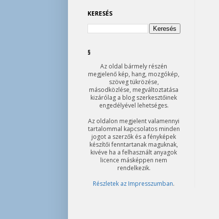
KERESÉS
§
Az oldal bármely részén
megjelenő kép, hang, mozgókép,
szöveg tükrözése,
másodközlése, megváltoztatása
kizárólag a blog szerkesztőinek
engedélyével lehetséges.
Az oldalon megjelent valamennyi
tartalommal kapcsolatos minden
jogot a szerzők és a fényképek
készítői fenntartanak maguknak,
kivéve ha a felhasznált anyagok
licence másképpen nem
rendelkezik.
Részletek az Impresszumban
.