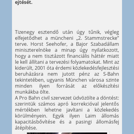
ejtését.
Tizenegy esztendő után úgy tűnik, végleg
elfejetődhet a müncheni „2. Stammstrecke”
terve. Horst Seehofer, a Bajor Szabadállam
miniszterelnöke a minap úgy nyilatkozott,
hogy a nem tisztázott financiális háttér miatt
le kell állítani a tervezési folyamatokat. Mint az
kiderült, 2001 óta érdemi közlekedésfejlesztési
beruházásra nem jutott pénz az S-Bahn
tekintetében, ugyanis München városa szinte
minden ilyen forrását az előkészítési
munkákba ölte.
A Pro Bahn civil szervezet üdvözölte a döntést:
szerintük számos apró korrekcióval jelentős
mértékben lehetne javítani a közlekedés
körülményein. Egyik ilyen Laim állomás
kapacitásbővítése és a pasingi állomásfej
átépítése.