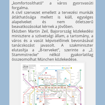
„komfortosítható” a város gyorsvasúti
forgalma.
A civil szervezet emellett a tervezési munkák
átláthatósága mellett is kiáll, egységes
alapelveket és nem ötletszerű
beavatkozásokat kérnek a jövőben.
Eközben Martin Zeil, Bajorország közlekedési
minisztere a szövetségi állam, a tartomány, a
város és a vasút képviselőinek bevonásával
tanácskozást javasolt. A szakminiszter
elutasítja a „B-terveket”, szerinte a „2.
Stammstrecke” nélkül gyakorlatilag
összeomolhat München közlekedése.