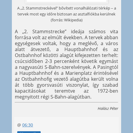
A „2. Stammstreckével” bővített vonalhálózati térkép – a
tervek most egy időre biztosan az asztalfiókba kerülnek
(forrás: Wikipedia)
A „2. Stammstrecke” ideája számos vita
forrása volt az elmúlt években. A tervek abban
egységesek voltak, hogy a meglévő, a város
alatt átvezető, a Hauptbahnhof és az
Ostbahnhof közötti alagút kifejezetten terhelt:
csúcsidőben 2-3 percenként követik egymást
a nagyvasúti S-Bahn-szerelvények. A Pasingtól
a Hauptbahnhof és a Marienplatz érintésével
az Ostbahnhofig vezető alagútba került volna
át több gyorsvasúti viszonylat, így szabad
kapacitásokat teremtve az 1972-ben
megnyitott régi S-Bahn-alagútban.
Halász Péter
@
06:30