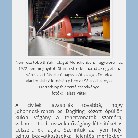
Nem lesz több S-Bahn-alagút Münchenben, – egyelőre – az
1972-ben megnyitott Stammstrecke marad az egyetlen,
város alatt átvezető nagyvasúti alagút. Ennek a
Marienplatz állomásán pihen az S8-as viszonylat
Herrsching felé tartó szerelvénye
(fotók: Halász Péter)
A civilek javasolják továbbá, hogy
Johanneskirchen és Daglfing között épüljön
külön vágány a tehervonatok számára,
valamint több összekötővágány létesítését is
célszerűnek látják. Szerintük az ilyen helyi
szintű beavatkozásokkal jelentős mértékben