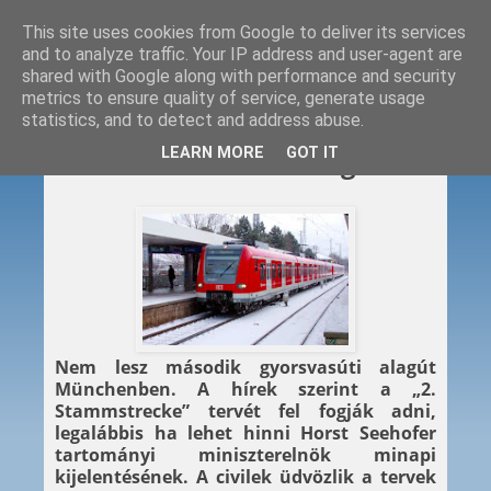
This site uses cookies from Google to deliver its services
and to analyze traffic. Your IP address and user-agent are
shared with Google along with performance and security
metrics to ensure quality of service, generate usage
statistics, and to detect and address abuse.
2012. 04. 25.
LEARN MORE
GOT IT
Nem lesz második alagút
Nem lesz második gyorsvasúti alagút
Münchenben. A hírek szerint a „2.
Stammstrecke” tervét fel fogják adni,
legalábbis ha lehet hinni Horst Seehofer
tartományi miniszterelnök minapi
kijelentésének. A civilek üdvözlik a tervek