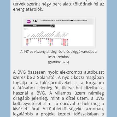
tervek szerint négy perc alatt töltődnek fel az
energiatárolók.
A 147-es viszonylat elég rövid és eléggé városias a
tesztüzemhez
(grafika: BVG)
A BVG összesen nyolc elektromos autóbuszt
szerez be a Solaristól. A nyolc kocsi magában
foglalja a tartalékjárműveket is, a forgalom
ellátásához jelenleg öt, illetve hat dízelbuszt
használ a BVG. A villamos üzem némileg
drágább jelenleg, mint a dízel üzem, a BVG
költségvetését 2 millió euróval terheli meg a
kísérleti járat. A többletköltségeket azonban,
legalábbis a projekt kezdeti időszakában a