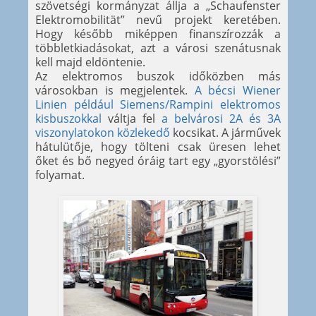
szövetségi kormányzat állja a „Schaufenster
Elektromobilität” nevű projekt keretében.
Hogy később miképpen finanszírozzák a
többletkiadásokat, azt a városi szenátusnak
kell majd eldöntenie.
Az elektromos buszok időközben más
városokban is megjelentek.
A bécsi Wiener
Linien például Siemens/Rampini elektromos
kisbuszokkal
váltja fel
a belvárosi 2A és 3A
viszonylatokon közlekedő
kocsikat. A járművek
hátulütője, hogy tölteni csak üresen lehet
őket és bő negyed óráig tart egy „gyorstölési”
folyamat.