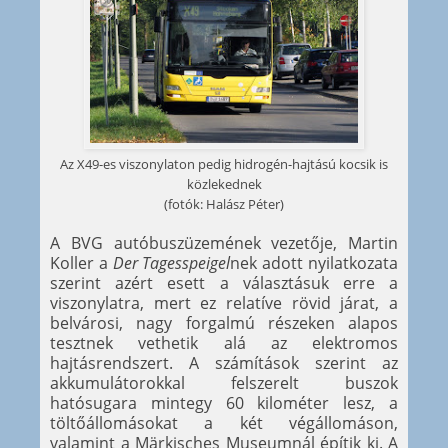
Az X49-es viszonylaton pedig hidrogén-hajtású kocsik is
közlekednek
(fotók: Halász Péter)
A BVG autóbuszüzemének vezetője, Martin
Koller a
Der Tagesspeigel
nek adott nyilatkozata
szerint azért esett a választásuk erre a
viszonylatra, mert ez relatíve rövid járat, a
belvárosi, nagy forgalmú részeken alapos
tesztnek vethetik alá az elektromos
hajtásrendszert. A számítások szerint az
akkumulátorokkal felszerelt buszok
hatósugara mintegy 60 kilométer lesz, a
töltőállomásokat a két végállomáson,
valamint a Märkisches Museumnál építik ki. A