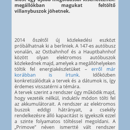
megállókban magukat feltöltő
villanybuszok jöhetnek.
2014 őszétől új közlekedési eszközt
próbálhatnak ki a berliniek. A 147-es autóbusz
vonalán, az Ostbahnhof és a Hauptbahnhof
között olyan elektromos autóbuszok
közlekednek majd, amelyek a megállóhelyeken
töltik fel energiakészletüket –
erről már
korábban is írtunk
. Időközben
konkretizálódtak a tervek és a dátumok is, így
érdemes visszatérni a témára.
A tervek szerint a rendszer úgy működik majd,
hogy vezeték nélkül, induktív módon tölti fel
az akkumulátorait. A rendszer az elektromos
buszok eddigi hátrányait, a csekély
rendelkezésre álló kapacitást is igyekszik ezzel
a szinte folyamatos töltéssel megoldani. A
„Primove” néven ismertté vált rendszer