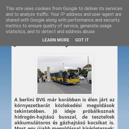
This site uses cookies from Google to deliver its services
and to analyze traffic. Your IP address and user-agent are
shared with Google along with performance and security
metrics to ensure quality of service, generate usage
statistics, and to detect and address abuse.
2013. 02. 26.
LEARN MORE
GOT IT
Jönnek a villanybuszok
A berlini BVG már korábban is élen járt az
környezetbarát közlekedési megoldások
tekintetében. Jó ideje próbálkoznak
hidrogén-hajtású busszal, de teszteltek
akkumulátoros és gázhajtású kocsikat is.
Most egy újabb megoldással kísérleteznek: