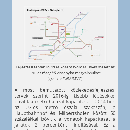
Fejlesztési tervek rövid és középtávon: az U9-es mellett az
U10-es rásegítő viszonylat megvalósulhat
(grafika: SWM/MVG)
A most bemutatott közlekedésfejlesztési
tervek szerint 2016-ig kisebb lépésekkel
bővítik a metróhálózat kapacitásait. 2014-ben
az U2-es metró északi szakaszán, a
Hauptbahnhof és Milbertshofen között 50
százalékkal bővítik a vonatok kapacitását a
járatok 2 percenkénti indításával. Ez a