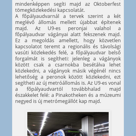
mindenképpen segíti majd az Oktoberfest
tömegközlekedési kapcsolatát.
A főpályaudvarnál a tervek szerint a két
meglévő állomás mellett újabbat építenek
majd. Az U9-es peronjai valahol a
főpályaudvar vágányai alatt fekszenek majd.
Ez a megoldás amellett, hogy közvetlen
kapcsolatot teremt a regionális és távolsági
vasúti közlekedés felé, a főpályaudvar belső
forgalmát is segítheti: jelenleg a vágányok
között csak a csarnokba besétálva lehet
közlekedni, a vágányok másik végénél nincs
lehetőség a peronok között közlekedni, ezt
segítheti az új metróállomás is. Az U9-es vonal
a főpályaudvartól továbbhalad majd
északkelet felé: a Pinakotheken és a múzeumi
negyed is új metrómegállót kap majd.