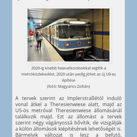
2020-ig kisebb beavatkozásokkal segítik a
metróközlekedést, 2020 után pedig jöhet az új U9-es
építése
(fotó: Magyarics Zoltán)
A tervek szerint az Implerstraßétól induló
vonal átkel a Theresienwiese alatt, majd az
U5-ös metróval Theresienwiese állomásánál
találkozik majd. Ezt az állomást a tervek
szerint négy vágányossá bővítik, de vizsgálják
a külön állomások kiépítésének lehetőségét is.
Bármelyik változat is lesz a befutó,