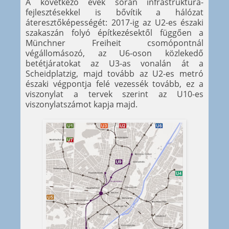
A következő évek során infrastruktúra-
fejlesztésekkel is bővítik a hálózat
áteresztőképességét: 2017-ig az U2-es északi
szakaszán folyó építkezésektől függően a
Münchner Freiheit csomópontnál
végállomásozó, az U6-oson közlekedő
betétjáratokat az U3-as vonalán át a
Scheidplatzig, majd tovább az U2-es metró
északi végpontja felé vezessék tovább, ez a
viszonylat a tervek szerint az U10-es
viszonylatszámot kapja majd.