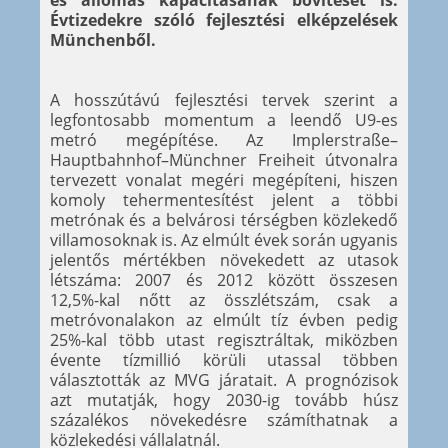
és állomás kapacitásának bővítését is.
Évtizedekre szóló fejlesztési elképzelések
Münchenből.
A hosszútávú fejlesztési tervek szerint a
legfontosabb momentum a leendő U9-es
metró megépítése. Az Implerstraße–
Hauptbahnhof–Münchner Freiheit útvonalra
tervezett vonalat megéri megépíteni, hiszen
komoly tehermentesítést jelent a többi
metrónak és a belvárosi térségben közlekedő
villamosoknak is. Az elmúlt évek során ugyanis
jelentős mértékben növekedett az utasok
létszáma: 2007 és 2012 között összesen
12,5%-kal nőtt az összlétszám, csak a
metróvonalakon az elmúlt tíz évben pedig
25%-kal több utast regisztráltak, miközben
évente tízmillió körüli utassal többen
választották az MVG járatait. A prognózisok
azt mutatják, hogy 2030-ig tovább húsz
százalékos növekedésre számíthatnak a
közlekedési vállalatnál.