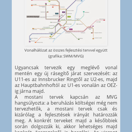
Vonalhálózat az összes fejlesztési tervvel együtt
(grafika: SWM/MVG)
Ugyancsak tervezik egy meglévő vonal
mentén egy új rásegítő járat szervezését: az
U11-es az Innsbrucker Ringtől az U2-es, majd
az Hauptbahnhoftól az U1-es vonalán az OEZ-
ig járna majd.
A mostani tervek kapcsán az MVG
hangsúlyozta: a beruházás költségei még nem
tervezhetők, a mostani tervek csak és
kizárólag a fejlesztések irányát határozzák
meg. A konkrét terveket majd a későbbiek
során dolgozzák ki, akkor lehetséges majd