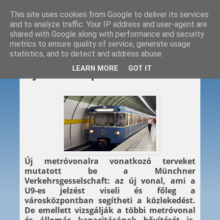
This site uses cookies from Google to deliver its services
and to analyze traffic. Your IP address and user-agent are
shared with Google along with performance and security
metrics to ensure quality of service, generate usage
statistics, and to detect and address abuse.
2014. 02. 14.
LEARN MORE
GOT IT
Új metrót építhet München
Új metróvonalra vonatkozó terveket
mutatott be a Münchner
Verkehrsgesselschaft: az új vonal, ami a
U9-es jelzést viseli és főleg a
városközpontban segítheti a közlekedést.
De emellett vizsgálják a többi metróvonal