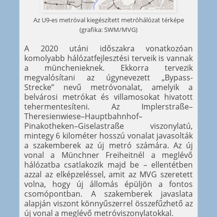
Az U9-es metróval kiegészített metróhálózat térképe
(grafika: SWM/MVG)
A 2020 utáni időszakra vonatkozóan
komolyabb hálózatfejlesztési terveik is vannak
a münchenieknek. Ekkorra tervezik
megvalósítani az úgynevezett „Bypass-
Strecke” nevű metróvonalat, amelyik a
belvárosi metrókat és villamosokat hivatott
tehermentesíteni. Az Implerstraße–
Theresienwiese–Hauptbahnhof–
Pinakotheken–Giselastraße viszonylatú,
mintegy 6 kilométer hosszú vonalat javasolták
a szakemberek az új metró számára. Az új
vonal a Münchner Freiheitnél a meglévő
hálózatba csatlakozik majd be – ellentétben
azzal az elképzeléssel, amit az MVG szeretett
volna, hogy új állomás épüljön a fontos
csomópontban. A szakemberek javaslata
alapján viszont könnyűszerrel összefűzhető az
új vonal a meglévő metróviszonylatokkal.