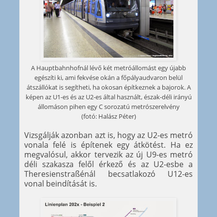
A Hauptbahnhofnál lévő két metróállomást egy újabb
egészíti ki, ami fekvése okán a főpályaudvaron belül
átszállókat is segítheti, ha okosan építkeznek a bajorok. A
képen az U1-es és az U2-es által használt, észak-déli irányú
állomáson pihen egy C sorozatú metrószerelvény
(fotó: Halász Péter)
Vizsgálják azonban azt is, hogy az U2-es metró
vonala felé is építenek egy átkötést. Ha ez
megvalósul, akkor tervezik az új U9-es metró
déli szakasza felől érkező és az U2-esbe a
Theresienstraßénál becsatlakozó U12-es
vonal beindítását is.