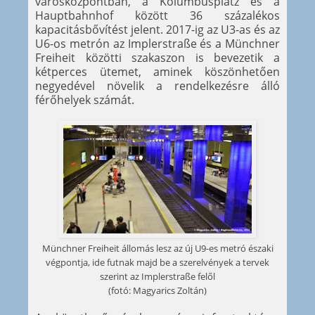
városközpontban, a Kolumbusplatz és a
Hauptbahnhof között 36 százalékos
kapacitásbővítést jelent. 2017-ig az U3-as és az
U6-os metrón az Implerstraße és a Münchner
Freiheit közötti szakaszon is bevezetik a
kétperces ütemet, aminek köszönhetően
negyedével növelik a rendelkezésre álló
férőhelyek számát.
Münchner Freiheit állomás lesz az új U9-es metró északi
végpontja, ide futnak majd be a szerelvények a tervek
szerint az Implerstraße felől
(fotó: Magyarics Zoltán)