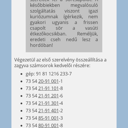
későbbiekben megvalósuló
szolgáltatás viszont igazi
kuriózumnak ígérkezik, nem
gyakori ugyanis a frissen
csapolt sör a vasúti
étkezőkocsikban. Reméljük,
eredeti cseh nedű lesz a
hordóban!
Végezetül az első szerelvény összeállítása a
zagyva számsorok kedvelői részére:
gép: 91 81 1216 233-7
73 54
20-91 001
-1
73 54
21-91 101
-8
73 54
21-91 201
-6
73 54
21-91 301
-4
73 54
21-91 401
-2
73 54
85-91 001
-3
73 54
80-91 001
-8