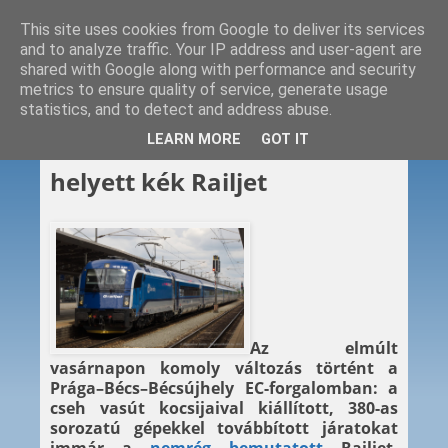
This site uses cookies from Google to deliver its services
and to analyze traffic. Your IP address and user-agent are
shared with Google along with performance and security
metrics to ensure quality of service, generate usage
statistics, and to detect and address abuse.
2014. 06. 16.
LEARN MORE
GOT IT
Hatalomátvétel: kék Škoda
helyett kék Railjet
Az elmúlt
vasárnapon komoly változás történt a
Prága–Bécs–Bécsújhely EC-forgalomban: a
cseh vasút kocsijaival kiállított, 380-as
sorozatú gépekkel továbbított járatokat