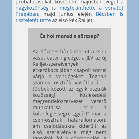
próbafutásokat követően májusban végül a
nagyközönség is megtekinthette a vonatot
Prágában
, majd június elején
Bécsben is
tiszteletét tette
az első kék Railjet.
És hol marad a sörcsap?
Az előzetes hírek szerint a cseh
vasút catering-cége, a JLV az új
Railjet-szerelvények
étkezőkocsijában csapolt sörrel
várja a vendégeket. Tegnap
számos osztrák vasútbarát –
többek között az egyik osztrák
közösségi közlekedési
megrendelőszervezet vezető
munkatársa – erre a
különlegességre „gyúrt” már a
cseh-osztrák határállomáson,
ám csalódásukra kiderült: az
első szerelvényre még nem
szerelték fel a sörcsapolót. A