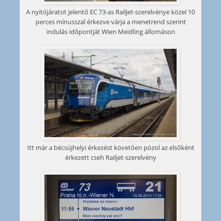
A nyitójáratot jelentő EC 73-as Railjet-szerelvénye közel 10
perces mínusszal érkezve várja a menetrend szerint
indulás időpontját Wien Meidling állomáson
Itt már a bécsújhelyi érkezést követően pózol az elsőként
érkezett cseh Railjet-szerelvény