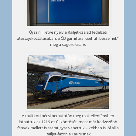
Új szín, illetve nyelv a Railjet-család fedélzeti
utastájékoztatásában: a ČD garnitúrái csehül „beszélnek”,
még a sógoroknál is
A múltkori bécsi bemutatón még csak ellenfényben
láthattuk az 1216-os új köntösét, most már kedvezőbb
fények mellett is szemügyre vehettük – kékben is jól áll a
Railjet-fazon a Taurusnak