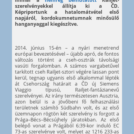
immár a
nemrég bemutatott
Railjet-
szerelvényekkel állítja ki a ČD.
Képriportunk a hatalomátvétel első
napjáról, kordokumnetumnak minősülő
hanganyaggal kiegészítve.
2014. június 15-én – a nyári menetrend
európai bevezetésével – újabb apró, de fontos
változás történt a cseh-osztrák távolsági
vasúti forgalomban. A számos vargabetűvel
tarkított cseh Railjet-sztori végére lassan pont
kerül, tegnap ugyanis első alkalommal lépték
át Csehország határait a ČD új Siemens
Viaggio típusú, Railjet-fantázianevű
szerelvényei. Az irány természetesen Ausztria,
azon belül is a jövőbeni fő felhasználási
területnek számító Südbahn volt, és az első
üzemnapon rögtön két szerelvény is forgott a
Prága–Bécs–Bécsújhely járatokban. Az első
belépő vonat a Prágából 6:39-kor induló EC
73-as szerelvénye volt, melyet az 1216 233-as