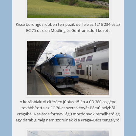
Kissé borongós időben tempózik dél felé az 1216 234-es az
EC 75-ös élén Mödling és Guntramsdorf között
A korábbiaktól eltérően június 15-én a ČD 380-as gépe
továbbította az EC 70-es szerelvényét Bécsújhelyből
Prágába. A sajátos formavilágú mozdonyok remélhetőleg
egy darabig még nem szorulnak ki a Prága–Bécs tengelyről