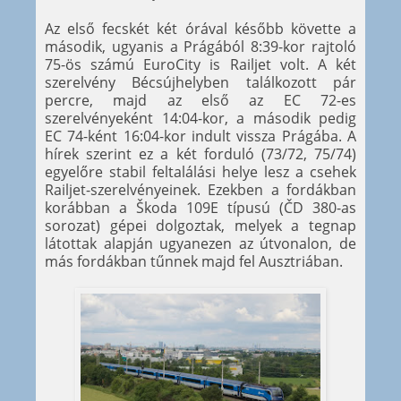
Az első fecskét két órával később követte a
második, ugyanis a Prágából 8:39-kor rajtoló
75-ös számú EuroCity is Railjet volt. A két
szerelvény Bécsújhelyben találkozott pár
percre, majd az első az EC 72-es
szerelvényeként 14:04-kor, a második pedig
EC 74-ként 16:04-kor indult vissza Prágába. A
hírek szerint ez a két forduló (73/72, 75/74)
egyelőre stabil feltalálási helye lesz a csehek
Railjet-szerelvényeinek. Ezekben a fordákban
korábban a Škoda 109E típusú (ČD 380-as
sorozat) gépei dolgoztak, melyek a tegnap
látottak alapján ugyanezen az útvonalon, de
más fordákban tűnnek majd fel Ausztriában.