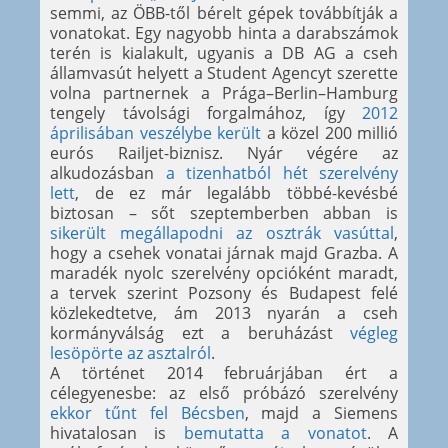
semmi, az ÖBB-től bérelt gépek továbbítják a
vonatokat. Egy nagyobb hinta a darabszámok
terén is kialakult, ugyanis a DB AG a cseh
államvasút helyett a Student Agencyt szerette
volna partnernek a Prága–Berlin–Hamburg
tengely távolsági forgalmához, így
2012
áprilisában veszélybe került
a közel 200 millió
eurós Railjet-biznisz. Nyár végére az
alkudozásban
a tizenhatból hét szerelvény
lett
, de ez már legalább többé-kevésbé
biztosan – sőt szeptemberben abban is
sikerült megállapodni az osztrák vasúttal
,
hogy a csehek vonatai járnak majd Grazba. A
maradék nyolc szerelvény opcióként maradt,
a tervek szerint Pozsony és Budapest felé
közlekedtetve, ám 2013 nyarán a cseh
kormányválság ezt a beruházást
végleg
lesöpörte az asztalról
.
A történet 2014 februárjában ért a
célegyenesbe: az első próbázó szerelvény
ekkor tűnt fel Bécsben
, majd a Siemens
hivatalosan is
bemutatta a vonatot
. A