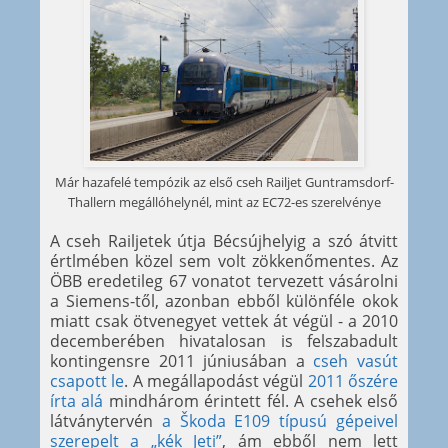
Már hazafelé tempózik az első cseh Railjet Guntramsdorf-
Thallern megállóhelynél, mint az EC72-es szerelvénye
A cseh Railjetek útja Bécsújhelyig a szó átvitt
értlmében közel sem volt zökkenőmentes. Az
ÖBB eredetileg 67 vonatot tervezett vásárolni
a Siemens-től, azonban ebből különféle okok
miatt csak ötvenegyet vettek át végül - a 2010
decemberében hivatalosan is felszabadult
kontingensre 2011 júniusában a
cseh vasút
csapott le
. A megállapodást végül
2011 őszére
írta alá
mindhárom érintett fél. A csehek első
látványtervén
a Škoda E109 típusú gépeivel
szerepelt a „kék Jeti”
, ám ebből nem lett