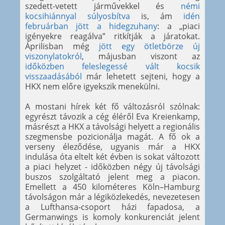
szedett-vetett járművekkel és
némi
kocsihiánnyal súlyosbítva
is, ám
idén
februárban jött a hidegzuhany
: a „piaci
igényekre reagálva” ritkítják a járatokat.
Áprilisban még
jött egy ötletbörze új
viszonylatokról
, májusban viszont az
időközben feleslegessé vált kocsik
visszaadásából
már lehetett sejteni, hogy a
HKX nem előre igyekszik menekülni.
A mostani hírek két fő változásról szólnak:
egyrészt távozik a cég éléről Eva Kreienkamp,
másrészt a HKX a távolsági helyett a regionális
szegmensbe pozicionálja magát. A fő ok a
verseny éleződése, ugyanis már a HKX
indulása óta eltelt két évben is sokat változott
a piaci helyzet - időközben négy új távolsági
buszos szolgáltató jelent meg a piacon.
Emellett a 450 kilométeres Köln–Hamburg
távolságon már a légiközlekedés, nevezetesen
a Lufthansa-csoport házi fapadosa, a
Germanwings is komoly konkurenciát jelent