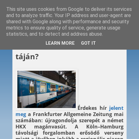
This site uses cookies from Google to deliver its services
and to analyze traffic. Your IP address and user-agent are
shared with Google along with performance and security
metrics to ensure quality of service, generate usage
statistics, and to detect and address abuse.
2014. 06. 26.
LEARN MORE
GOT IT
Váltóállítás a HKX háza
táján?
Érdekes hír
jelent
meg
a Frankfurter Allgemeine Zeitung mai
számában: újragondolja szerepét a német
HKX magánvasút. A Köln–Hamburg
távolsági forgalomban erősödő verseny