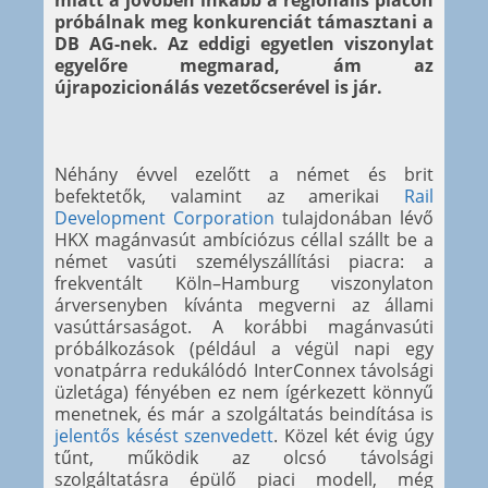
miatt a jövőben inkább a regionális piacon
próbálnak meg konkurenciát támasztani a
DB AG-nek. Az eddigi egyetlen viszonylat
egyelőre megmarad, ám az
újrapozicionálás vezetőcserével is jár.
Néhány évvel ezelőtt a német és brit
befektetők, valamint az amerikai
Rail
Development Corporation
tulajdonában lévő
HKX magánvasút ambíciózus céllal szállt be a
német vasúti személyszállítási piacra: a
frekventált Köln–Hamburg viszonylaton
árversenyben kívánta megverni az állami
vasúttársaságot. A korábbi magánvasúti
próbálkozások (például a végül napi egy
vonatpárra redukálódó InterConnex távolsági
üzletága) fényében ez nem ígérkezett könnyű
menetnek, és már a szolgáltatás beindítása is
jelentős késést szenvedett
. Közel két évig úgy
tűnt, működik az olcsó távolsági
szolgáltatásra épülő piaci modell, még