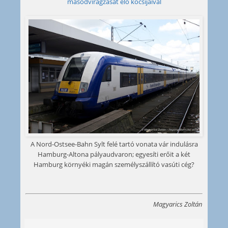
másodvirágzását élő kocsijaival
A Nord-Ostsee-Bahn Sylt felé tartó vonata vár indulásra
Hamburg-Altona pályaudvaron; egyesíti erőit a két
Hamburg környéki magán személyszállító vasúti cég?
Magyarics Zoltán