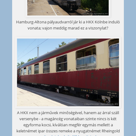
Hamburg-Altona pályaudvarról jár ki a HKX Kölnbe induló
vonata; vajon meddig marad ez a viszonylat?
A HKX nem a járművek minőségével, hanem az árral száll
versenybe - a magáncég vonataiban szinte nincs is két
egyforma kocsi, kíválóan megfér egymás mellett a
keletnémet ipar összes remeke a nyugatnémet Rheingold