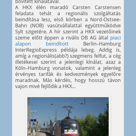
bővített kínálatával.
A HKX élén maradó Carsten Carstensen
feladata tehát a regionális szolgáltatás
beindítása lesz, első körben a Nord-Ostsee-
Bahn (NOB) vasútvállalattal együttműködve
Sylt szigetére. A hír szerint a HKX vezetőinek
szeme előtt éppen a rivális DB AG által
piaci
alapon beindított
Berlin–Hamburg
InterRegioExpress példája lebeg. Addig is,
amíg a regionális(abb?) szegmens felfut, a cég
illetékesei szerint a jelenlegi kínálat, azaz a
Köln–Hamburg vonatok, valamint a jelenleg
érvényes tarifák és kedvezmények egyelőre
maradnak. Más kérdés, hogy hosszú távon
vajon mivé fejlődik a HKX...