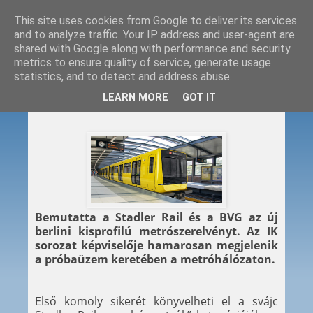
This site uses cookies from Google to deliver its services
and to analyze traffic. Your IP address and user-agent are
shared with Google along with performance and security
metrics to ensure quality of service, generate usage
statistics, and to detect and address abuse.
2015. 02. 03.
LEARN MORE
GOT IT
Metróbemutató Berlinben
Bemutatta a Stadler Rail és a BVG az új
berlini kisprofilú metrószerelvényt. Az IK
sorozat képviselője hamarosan megjelenik
a próbaüzem keretében a metróhálózaton.
Első komoly sikerét könyvelheti el a svájc