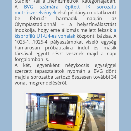
Stadler Rail a „nehézmetrók” kategóriájában.
A
BVG számára épített IK sorozatú
metrószerelvények
első példánya mutatkozott
be február harmadik napján az
Olympiastadionnál – a helyszínválasztást
indokolja, hogy eme állomás mellett fekszik
a
kisprofilú U1-U4-es vonalak
központi bázisa. A
1025-1...1025-4 pályaszámokat viselő egység
hamarosan próbautakra indul és másik
társával együtt részt vesznek majd a napi
forgalomban is.
A két, egyenként négykocsis egységgel
szerzett tapasztalatok nyomán a BVG dönt
majd a sorozatba tartozó összesen további 34
vonat megrendeléséről.