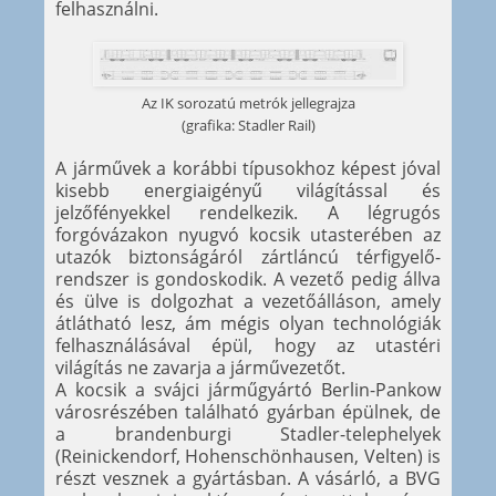
felhasználni.
Az IK sorozatú metrók jellegrajza
(grafika: Stadler Rail)
A járművek a korábbi típusokhoz képest jóval
kisebb energiaigényű világítással és
jelzőfényekkel rendelkezik. A légrugós
forgóvázakon nyugvó kocsik utasterében az
utazók biztonságáról zártláncú térfigyelő-
rendszer is gondoskodik. A vezető pedig állva
és ülve is dolgozhat a vezetőálláson, amely
átlátható lesz, ám mégis olyan technológiák
felhasználásával épül, hogy az utastéri
világítás ne zavarja a járművezetőt.
A kocsik a svájci járműgyártó Berlin-Pankow
városrészében található gyárban épülnek, de
a brandenburgi Stadler-telephelyek
(Reinickendorf, Hohenschönhausen, Velten) is
részt vesznek a gyártásban. A vásárló, a BVG