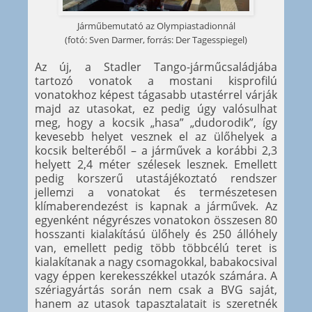
Járműbemutató az Olympiastadionnál
(fotó: Sven Darmer, forrás: Der Tagesspiegel)
Az új, a Stadler Tango-járműcsaládjába
tartozó vonatok a mostani kisprofilú
vonatokhoz képest tágasabb utastérrel várják
majd az utasokat, ez pedig úgy valósulhat
meg, hogy a kocsik „hasa” „dudorodik”, így
kevesebb helyet vesznek el az ülőhelyek a
kocsik belteréből – a járművek a korábbi 2,3
helyett 2,4 méter szélesek lesznek. Emellett
pedig korszerű utastájékoztató rendszer
jellemzi a vonatokat és természetesen
klímaberendezést is kapnak a járművek. Az
egyenként négyrészes vonatokon összesen 80
hosszanti kialakítású ülőhely és 250 állóhely
van, emellett pedig több többcélú teret is
kialakítanak a nagy csomagokkal, babakocsival
vagy éppen kerekesszékkel utazók számára. A
szériagyártás során nem csak a BVG saját,
hanem az utasok tapasztalatait is szeretnék