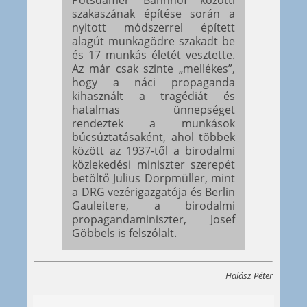
szakaszának építése során a
nyitott módszerrel épített
alagút munkagödre szakadt be
és 17 munkás életét vesztette.
Az már csak szinte „mellékes”,
hogy a náci propaganda
kihasznált a tragédiát és
hatalmas ünnepséget
rendeztek a munkások
búcsúztatásaként, ahol többek
között az 1937-től a birodalmi
közlekedési miniszter szerepét
betöltő Julius Dorpmüller, mint
a DRG vezérigazgatója és Berlin
Gauleitere, a birodalmi
propagandaminiszter, Josef
Göbbels is felszólalt.
Halász Péter