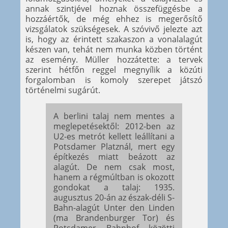
annak szintjével hoznak összefüggésbe a
hozzáértők, de még ehhez is megerősítő
vizsgálatok szükségesek. A szóvivő jelezte azt
is, hogy az érintett szakaszon a vonalalagút
készen van, tehát nem munka közben történt
az esemény. Müller hozzátette: a tervek
szerint hétfőn reggel megnyílik a közúti
forgalomban is komoly szerepet játszó
történelmi sugárút.
A berlini talaj nem mentes a
meglepetésektől: 2012-ben az
U2-es metrót kellett leállítani a
Potsdamer Platznál, mert egy
építkezés miatt beázott az
alagút. De nem csak most,
hanem a régmúltban is okozott
gondokat a talaj: 1935.
augusztus 20-án az észak-déli S-
Bahn-alagút Unter den Linden
(ma Brandenburger Tor) és
Potsdamer Bahnhof közötti