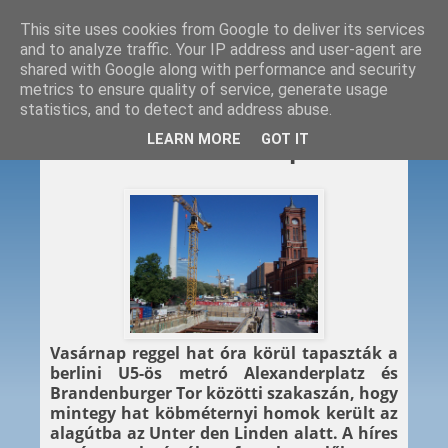
This site uses cookies from Google to deliver its services
and to analyze traffic. Your IP address and user-agent are
shared with Google along with performance and security
metrics to ensure quality of service, generate usage
statistics, and to detect and address abuse.
2014. 08. 18.
LEARN MORE
GOT IT
Beszakadt a metróépítés
Vasárnap reggel hat óra körül tapaszták a
berlini U5-ös metró Alexanderplatz és
Brandenburger Tor közötti szakaszán, hogy
mintegy hat köbméternyi homok került az
alagútba az Unter den Linden alatt. A híres