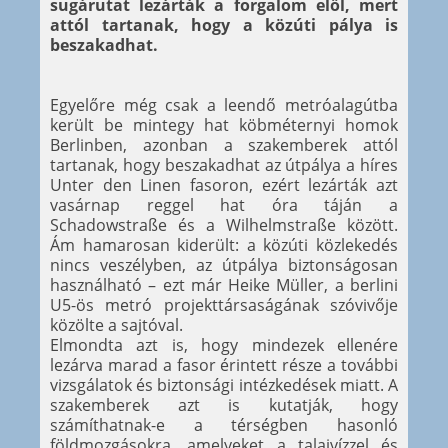
sugárutat lezárták a forgalom elől, mert
attól tartanak, hogy a közúti pálya is
beszakadhat.
Egyelőre még csak a leendő metróalagútba
került be mintegy hat köbméternyi homok
Berlinben, azonban a szakemberek attól
tartanak, hogy beszakadhat az útpálya a híres
Unter den Linen fasoron, ezért lezárták azt
vasárnap reggel hat óra táján a
Schadowstraße és a Wilhelmstraße között.
Ám hamarosan kiderült: a közúti közlekedés
nincs veszélyben, az útpálya biztonságosan
használható – ezt már Heike Müller, a berlini
U5-ös metró projekttársaságának szóvivője
közölte a sajtóval.
Elmondta azt is, hogy mindezek ellenére
lezárva marad a fasor érintett része a további
vizsgálatok és biztonsági intézkedések miatt. A
szakemberek azt is kutatják, hogy
számíthatnak-e a térségben hasonló
földmozgásokra, amelyeket a talajvízzel és