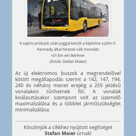
A sajtós próbaút után joggal került a kijelzőre a John F.
Kennedy által híressé vált mondat:
Ich bin ein Berliner
(fotók: Stefan Maier)
Az új elektromos buszok a megrendelővel
kötött megállapodás szerint a 142, 147, 194,
240 és néhány menet erejéig a 259 jelzésű
vonalakon tűnhetnek föl. A vonalak
kiválasztásakor szempont volt az üzemidő
maximalizálása és a többlet járműszükséglet
minimalizálása.
Köszönjük a cikkhez nyújtott segítséget
Stefan Maier
úrnak!