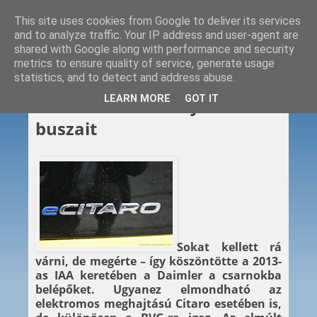
This site uses cookies from Google to deliver its services
and to analyze traffic. Your IP address and user-agent are
shared with Google along with performance and security
metrics to ensure quality of service, generate usage
statistics, and to detect and address abuse.
2019. 01. 07.
LEARN MORE
GOT IT
A BVG is villamosítja a
buszait
Sokat kellett rá
várni, de megérte – így köszöntötte a 2013-
as IAA keretében a Daimler a csarnokba
belépőket. Ugyanez elmondható az
elektromos meghajtású Citaro esetében is,