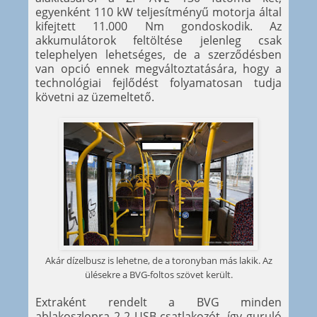
egyenként 110 kW teljesítményű motorja által
kifejtett 11.000 Nm gondoskodik. Az
akkumulátorok feltöltése jelenleg csak
telephelyen lehetséges, de a szerződésben
van opció ennek megváltoztatására, hogy a
technológiai fejlődést folyamatosan tudja
követni az üzemeltető.
Akár dízelbusz is lehetne, de a toronyban más lakik. Az
ülésekre a BVG-foltos szövet került.
Extraként rendelt a BVG minden
ablakoszlopra 2-2 USB-csatlakozót, így guruló