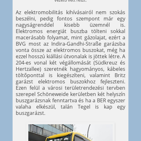
vezető vett részt.
Az elektromobilitás kihívásairól nem szokás
beszélni, pedig fontos szempont már egy
nagyságrenddel kisebb üzemnél is.
Elektromos energiát buszba tölteni sokkal
macerásabb folyamat, mint gázolajat, ezért a
BVG most az Indira-Gandhi-Straße garázsba
vonta össze az elektromos buszokat, még ha
ezzel hosszú kiállási útvonalak is jöttek létre. A
204-es vonal két végállomását (Südkreuz és
Hertzallee) szeretnék hagyományos, kábeles
töltőponttal is kiegészíteni, valamint Britz
garázst elektromos buszokhoz fejleszteni.
Ezen felül a városi területrendezési tervben
szerepel Schöneweide kerületben két helyszín
buszgarázsnak fenntartva és ha a BER egyszer
valaha elkészül, talán Tegel is kap egy
buszgarázst.