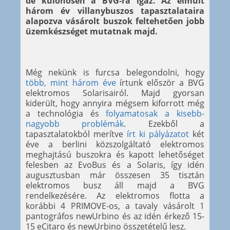
de különösen a BVG-ra igaz. Az elmúlt
három év villanybuszos tapasztalataira
alapozva vásárolt buszok feltehetően jobb
üzemkészséget mutatnak majd.
Még nekünk is furcsa belegondolni, hogy
több, mint három éve
írtunk először a BVG
elektromos Solarisairól. Majd gyorsan
kiderült, hogy annyira mégsem kiforrott még
a technológia és
folyamatosak a kisebb-
nagyobb problémák
. Ezekből a
tapasztalatokból merítve
írt ki pályázatot
két
éve a berlini közszolgáltató elektromos
meghajtású buszokra és kapott lehetőséget
felesben az EvoBus és a Solaris, így idén
augusztusban már összesen 35 tisztán
elektromos busz áll majd a BVG
rendelkezésére. Az elektromos flotta a
korábbi 4 PRIMOVE-os, a tavaly vásárolt 1
pantográfos newUrbino és az idén érkező 15-
15 eCitaro és newUrbino összetételű lesz.