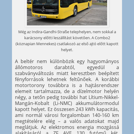
Még az Indira-Gandhi-Straße telephelyen, nem sokkal a
karácsony előtti leszállítást követően. A Combo2
(köznapian Mennekes) csatlakozó az első ajtó előtt kapott
helyet.
A beltér nem különbözik egy hagyományos
állómotoros darabtól, egyedül a
szabványváltozás miatt keresztben beépített
fényforrások lehetnek feltűnőek. A korábbi
motortorony továbbra is a hajtásrendszer
elemeit tartalmazza, de a dízelmotor helyén
négy, a tetőn pedig további hat Lítium-Nikkel-
Mangán-Kobalt (Li-NMC) akkumulátormodul
kapott helyet. Ez összesen 243 kWh kapacitás,
ami normál városi forgalomban 140-160 km
megtételére elég – a valós adatokat majd
meglátjuk. Az elektromos energia mozgássá
alakításáról a ZF AVE 130 futómű két,