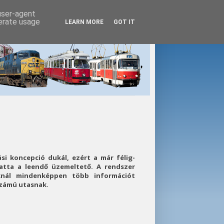
 user-agent
nerate usage
LEARN MORE
GOT IT
si koncepció dukál, ezért a már félig-
tta a leendő üzemeltető. A rendszer
knál mindenképpen több információt
számú utasnak.