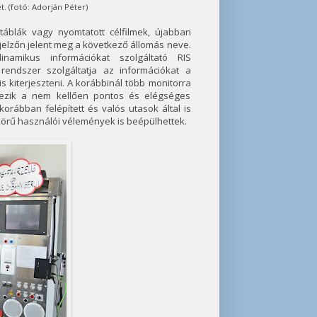
. (fotó: Adorján Péter)
áblák vagy nyomtatott célfilmek, újabban
kijelzőn jelent meg a következő állomás neve.
namikus információkat szolgáltató RIS
endszer szolgáltatja az információkat a
s kiterjeszteni. A korábbinál több monitorra
kezik a nem kellően pontos és elégséges
rábban felépített és valós utasok által is
 körű használói vélemények is beépülhettek.