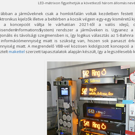
LED-mátrixon figyelhetjük a következő három állomás nevét
rábban a járműveknek csak a homlokfalán voltak kezdetben festett t
ktronikus kijelzők illetve a beltérben a kocsik végein egy-egy kisméretű 
t a koncepciót váltja le várhatóan 2021-től a valós idejű, di
isenden
I
nformations
S
ystem) rendszer a járműveken is. Ugyanez a r
ionális és távolsági szegmensben is, így logikus választás az S-Bahnra i
 információmennyiség miatt is szükség van, hiszen sok panaszt ér
nyiség miatt. A megrendelő VBB-vel közösen kidolgozott koncepció a ko
ztelt
makettel
szerzett tapasztalatok alapján készült, így a legszélesebb