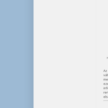
Az
vá
me
eze
inf
ren
els