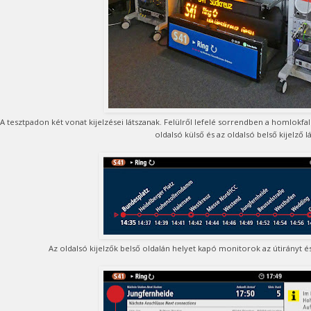
A tesztpadon két vonat kijelzései látszanak. Felülről lefelé sorrendben a homlokfa
oldalsó külső és az oldalsó belső kijelző lá
Az oldalsó kijelzők belső oldalán helyet kapó monitorok az útirányt és 