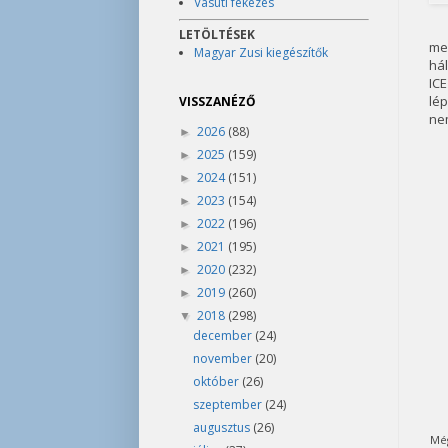
Vasúti fékezés
LETÖLTÉSEK
me
Magyar Zusi kiegészítők
hál
IC
lép
VISSZANÉZŐ
nem
2026
(88)
►
2025
(159)
►
2024
(151)
►
2023
(154)
►
2022
(196)
►
2021
(195)
►
2020
(232)
►
2019
(260)
►
2018
(298)
▼
december
(24)
november
(20)
október
(26)
szeptember
(24)
augusztus
(26)
Mé