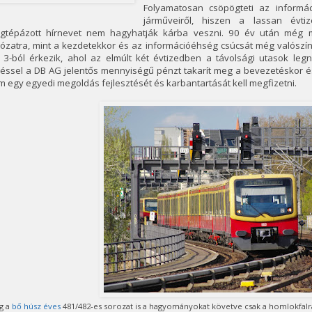
Folyamatosan csöpögteti az informác
járműveiről, hiszen a lassan évtiz
gtépázott hírnevet nem hagyhatják kárba veszni. 90 év után még 
ózatra, mint a kezdetekkor és az információéhség csúcsát még valószín
E 3-ból érkezik, ahol az elmúlt két évtizedben a távolsági utasok le
éssel a DB AG jelentős mennyiségű pénzt takarít meg a bevezetéskor és
 egy egyedi megoldás fejlesztését és karbantartását kell megfizetni.
g a
bő húsz éves
481/482-es sorozat is a hagyományokat követve csak a homlokfalra 