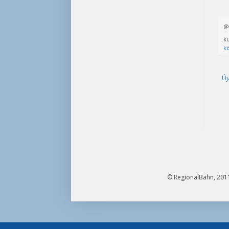
ku
k
Új
© RegionalBahn, 2011