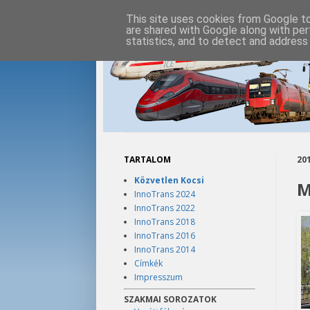
This site uses cookies from Google to 
are shared with Google along with per
statistics, and to detect and address
TARTALOM
201
Közvetlen Kocsi
M
InnoTrans 2024
InnoTrans 2022
InnoTrans 2018
InnoTrans 2016
InnoTrans 2014
Címkék
Impresszum
SZAKMAI SOROZATOK