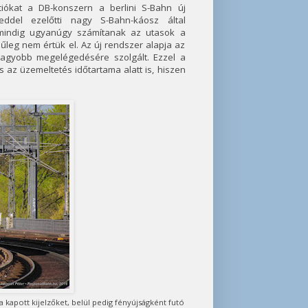
iókat a DB-konszern a berlini S-Bahn új
eddel ezelőtti nagy S-Bahn-káosz által
mindig ugyanúgy számítanak az utasok a
űleg nem értük el. Az új rendszer alapja az
gnagyobb megelégedésére szolgált. Ezzel a
 az üzemeltetés időtartama alatt is, hiszen
kapott kijelzőket, belül pedig fényújságként futó