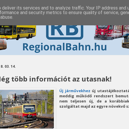
deliver its services and to analyze traffic. Your IP address and
formance and security metrics to ensure quality of service, ge
 abuse.
8. 03. 14.
ég több információt az utasnak!
Új járművekhez
új utastájékoztatá
meddig működő rendszert bemuta
nem teljesen új, de a korábbia
szolgáltat majd az egyre növekvő 