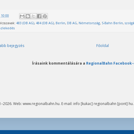
@
10:00
lcsszavak:
483 (DB AG)
,
484 (DB AG)
,
Berlin
,
DB AG
,
Németország
,
S-Bahn Berlin
,
szolgá
özlekedés
abb bejegyzés
Főoldal
Írásaink kommentálására a
RegionalBahn Facebook-
–2026. Web: www.regionalbahn.hu. E-mail: info [kukac] regionalbahn [pont] hu