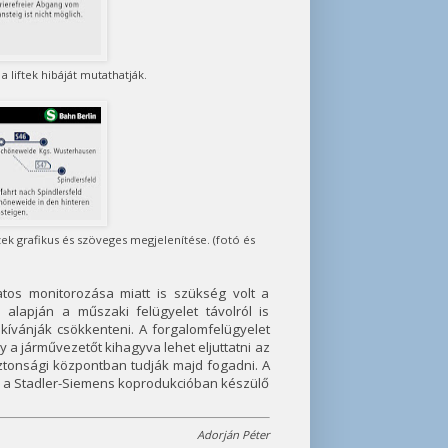
a liftek hibáját mutathatják.
k grafikus és szöveges megjelenítése. (fotó és
atos monitorozása miatt is szükség volt a
alapján a műszaki felügyelet távolról is
ívánják csökkenteni. A forgalomfelügyelet
y a járművezetőt kihagyva lehet eljuttatni az
iztonsági központban tudják majd fogadni. A
hol a Stadler-Siemens koprodukcióban készülő
Adorján Péter