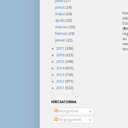
július
(27)
június
(24)
Ko
május
(26)
ele
április
(25)
Ez
március
(25)
(
R
e
reg
február
(29)
az
január
(22)
men
2017
(306)
tes
►
2016
(323)
►
2015
(396)
►
2014
(615)
►
2013
(793)
►
2012
(971)
►
2011
(532)
►
HÍRCSATORNA
Bejegyzések
Megjegyzések