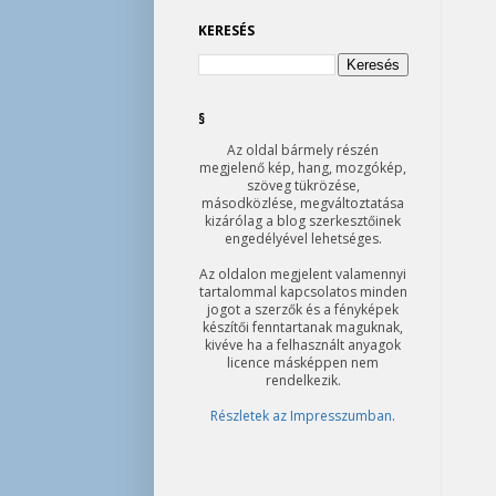
KERESÉS
§
Az oldal bármely részén
megjelenő kép, hang, mozgókép,
szöveg tükrözése,
másodközlése, megváltoztatása
kizárólag a blog szerkesztőinek
engedélyével lehetséges.
Az oldalon megjelent valamennyi
tartalommal kapcsolatos minden
jogot a szerzők és a fényképek
készítői fenntartanak maguknak,
kivéve ha a felhasznált anyagok
licence másképpen nem
rendelkezik.
Részletek az Impresszumban
.