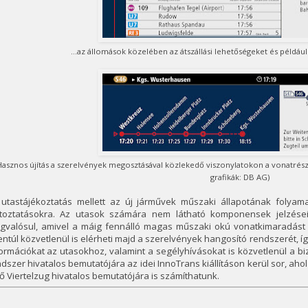
...az állomások közelében az átszállási lehetőségeket és például 
Hasznos újítás a szerelvények megosztásával közlekedő viszonylatokon a vonatrésze
grafikák: DB AG)
 utastájékoztatás mellett az új járművek műszaki állapotának folyam
ltoztatásokra. Az utasok számára nem látható komponensek jelzései 
gvalósul, amivel a máig fennálló magas műszaki okú vonatkimaradást k
ntúl közvetlenül is elérheti majd a szerelvények hangosító rendszerét, íg
ormációkat az utasokhoz, valamint a segélyhívásokat is közvetlenül a b
dszer hivatalos bemutatójára az idei InnoTrans kiállításon kerül sor, a
ő Viertelzug hivatalos bemutatójára is számíthatunk.