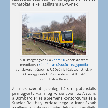
vonatokat le kell szállítani a BVG-nek.
A szükségmegoldás: a
kisprofilú
vonalakra szánt
metrókocsik
némi átalakítás után
a
nagyprofilú
vonalakon, itt éppen az U5-ösön is közlekedhetnek. A
képen egy csatolt IK sorozatú vonat látható
(fotó: Halász Péter)
A hírek szerint jelenleg három potenciális
járműgyártó van még versenyben: az Alstom,
a Bombardier és a Siemens konzorciuma és a
Stadler Rail helyi érdekeltsége. A franciáknak
az állami tulajdonrész miatt lehetnek gondjaik,