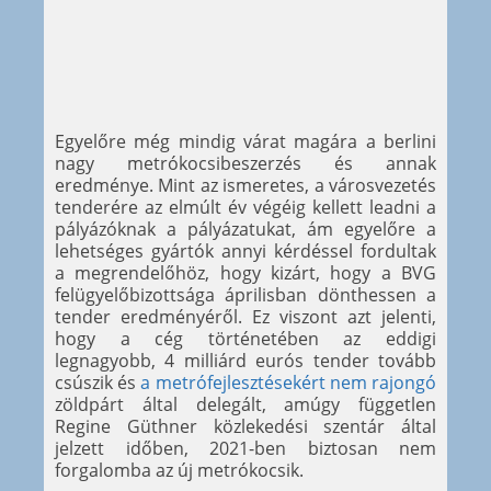
Egyelőre még mindig várat magára a berlini
nagy metrókocsibeszerzés és annak
eredménye. Mint az ismeretes, a városvezetés
tenderére az elmúlt év végéig kellett leadni a
pályázóknak a pályázatukat, ám egyelőre a
lehetséges gyártók annyi kérdéssel fordultak
a megrendelőhöz, hogy kizárt, hogy a BVG
felügyelőbizottsága áprilisban dönthessen a
tender eredményéről. Ez viszont azt jelenti,
hogy a cég történetében az eddigi
legnagyobb, 4 milliárd eurós tender tovább
csúszik és
a metrófejlesztésekért nem rajongó
zöldpárt által delegált, amúgy független
Regine Güthner közlekedési szentár által
jelzett időben, 2021-ben biztosan nem
forgalomba az új metrókocsik.