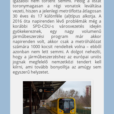
igazából nem történt semmi. Pedig a listát
toronymagasan a régi vonatok leváltása
vezeti, hiszen a jelenlegi metróflotta átlagosan
30 éves és 17 különféle (al)típus alkotja. A
2016 óta napirenden lévő problémák még a
korábbi SPD-CDU-s városvezetés idején
gyökekereznek, egy nagy volumenű
járműbeszerzési program már akkor
napirenden volt, akkor csak a metróhálózat
számára 1000 kocsit rendeltek volna – ebből
azonban nem lett semmi. A dolgot nehezíti,
hogy a járműbeszerzéshez az európai uniós
jognak megfelelő nemzetközi tendert kell
kiírni, ami tovább bonyolítja az amúgy sem
egyszerű helyzetet.