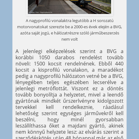
A nagyprofilú vonalaktra legutóbb a H sorozatú
motorvonatokat szerezte be a 2000-es évek elején a BVG,
azóta saját jogú, e hálózatrészre szóló járműbeszerzés
nem volt
A jelenlegi elképzelések szerint a BVG a
korábbi 1050 darabos rendelést tovább
növeli: 1500 kocsit rendelnének. Ebből 440
kocsit a kisprofilú vonalakon, a maradékot
pedig a nagyprofilú hálózaton vetné be a BVG,
lényegében teljes egészében lecserélve a
jelenlegi metróflottát. Viszont ez a döntés
tovább bonyolítja a helyzetet, mivel a leendő
gyártónak mindkét űrszerlvényre kidolgozott
tervekkel kell rendelkeznie, ráadásul
lehetőség szerint egységes járművekről kell
beszélni, hogy minél gyorsabban
leszállíthassa őket a majdani gyártó, akinek
nem könnyű helyzete lesz: az elvárás szerint a
szerződéskötés után 48 hónappal már az első