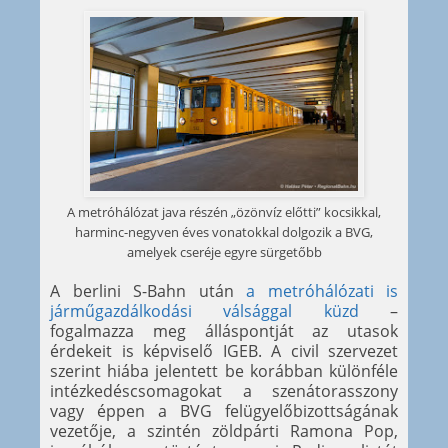
A metróhálózat java részén „özönvíz előtti” kocsikkal,
harminc-negyven éves vonatokkal dolgozik a BVG,
amelyek cseréje egyre sürgetőbb
A berlini S-Bahn után
a metróhálózati is
járműgazdálkodási válsággal küzd
–
fogalmazza meg álláspontját az utasok
érdekeit is képviselő IGEB. A civil szervezet
szerint hiába jelentett be korábban különféle
intézkedéscsomagokat a szenátorasszony
vagy éppen a BVG felügyelőbizottságának
vezetője, a szintén zöldpárti Ramona Pop,