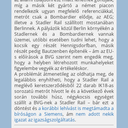
míg a másik két gyártó a német piacon
rendelkezik ugyan megfelelő referenciákkal,
metrót csak a Bombardier elődje, az AEG;
illetve a Stadler Rail szállított mostanában
Berlinnek. A pályázók közül Berlin környékén a
Stadlernek és a Bombardiernek vannak
üzemei, utóbbi esetében tudni lehet, hogy a
kocsik egy részét Hennigsdorfban, másik
részét pedig Bautzenben építenék – ám az EU-
s előírások a BVG szerint nem engedik meg,
hogy a helyben létrehozott munkahelyeket
figyelembe vegyék az értékeléskor.
A problémát átmenetileg az oldhatja meg, de
legalábbis enyhítheti, hogy a Stadler Rail a
meglévő keretszerződésből 22 darab IK18-as
sorozatú metrót hívott le és a következő évek
során további húsz, négykocsis egységet
szállít a BVG-nek a Stadler Rail – bár ezt a
döntést és
a korábbi lehívást is megtámadta a
bíróságon a Siemens
, ám
nem adott nekik
igazat az igazságszolgáltatás
.