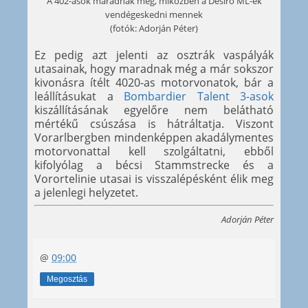
A 402-asok maradnak még, miközben a Desiro ML-ek
vendégeskedni mennek
(fotók: Adorján Péter)
Ez pedig azt jelenti az osztrák vaspályák
utasainak, hogy maradnak még a már sokszor
kivonásra ítélt 4020-as motorvonatok, bár a
leállításukat a
Bombardier Talent 3-asok
kiszállításának egyelőre nem belátható
mértékű csúszása is hátráltatja. Viszont
Vorarlbergben mindenképpen akadálymentes
motorvonattal kell szolgáltatni, ebből
kifolyólag a bécsi Stammstrecke és a
Vorortelinie utasai is visszalépésként élik meg
a jelenlegi helyzetet.
Adorján Péter
@
09:00
Megosztás