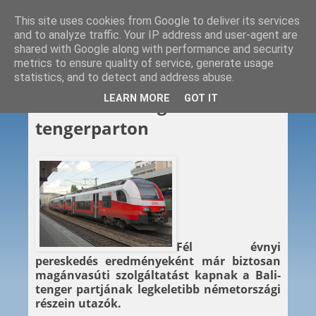
This site uses cookies from Google to deliver its services
and to analyze traffic. Your IP address and user-agent are
shared with Google along with performance and security
metrics to ensure quality of service, generate usage
statistics, and to detect and address abuse.
2019. 11. 18.
LEARN MORE
GOT IT
Osztrák vendégmunkások a
tengerparton
Fél évnyi
pereskedés eredményeként már biztosan
magánvasúti szolgáltatást kapnak a Bali-
tenger partjának legkeletibb németországi
részein utazók.