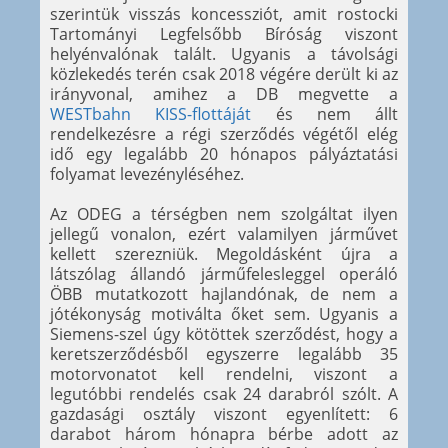
szerintük visszás koncessziót, amit rostocki
Tartományi Legfelsőbb Bíróság viszont
helyénvalónak talált. Ugyanis a távolsági
közlekedés terén csak 2018 végére derült ki az
irányvonal, amihez a DB megvette a
WESTbahn KISS-flottáját
és nem állt
rendelkezésre a régi szerződés végétől elég
idő egy legalább 20 hónapos pályáztatási
folyamat levezényléséhez.
Az ODEG a térségben nem szolgáltat ilyen
jellegű vonalon, ezért valamilyen járművet
kellett szerezniük. Megoldásként újra a
látszólag állandó járműfelesleggel operáló
ÖBB mutatkozott hajlandónak, de nem a
jótékonyság motiválta őket sem. Ugyanis a
Siemens-szel úgy kötöttek szerződést, hogy a
keretszerződésből egyszerre legalább 35
motorvonatot kell rendelni, viszont a
legutóbbi rendelés csak 24 darabról szólt. A
gazdasági osztály viszont egyenlített: 6
darabot három hónapra bérbe adott az