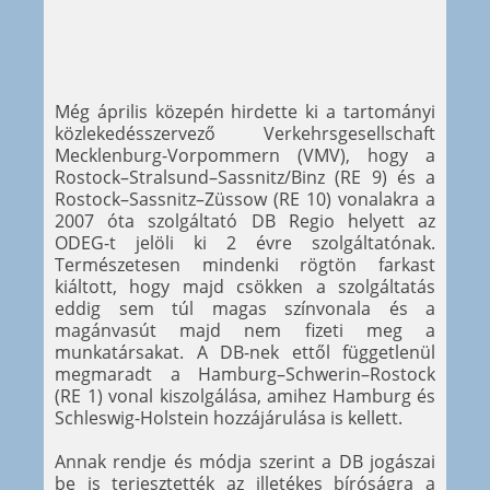
Még április közepén hirdette ki a tartományi
közlekedésszervező Verkehrsgesellschaft
Mecklenburg-Vorpommern (VMV), hogy a
Rostock–Stralsund–Sassnitz/Binz (RE 9) és a
Rostock–Sassnitz–Züssow (RE 10) vonalakra a
2007 óta szolgáltató DB Regio helyett az
ODEG-t jelöli ki 2 évre szolgáltatónak.
Természetesen mindenki rögtön farkast
kiáltott, hogy majd csökken a szolgáltatás
eddig sem túl magas színvonala és a
magánvasút majd nem fizeti meg a
munkatársakat. A DB-nek ettől függetlenül
megmaradt a Hamburg–Schwerin–Rostock
(RE 1) vonal kiszolgálása, amihez Hamburg és
Schleswig-Holstein hozzájárulása is kellett.
Annak rendje és módja szerint a DB jogászai
be is terjesztették az illetékes bíróságra a