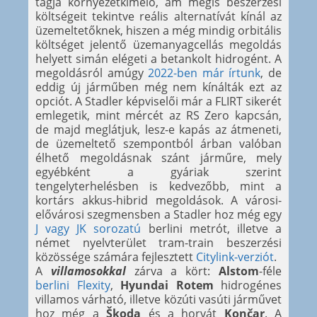
tagja környezetkímélő, ám mégis beszerzési
költségeit tekintve reális alternatívát kínál az
üzemeltetőknek, hiszen a még mindig orbitális
költséget jelentő üzemanyagcellás megoldás
helyett simán elégeti a betankolt hidrogént. A
megoldásról amúgy
2022-ben már írtunk
, de
eddig új járműben még nem kínálták ezt az
opciót. A Stadler képviselői már a FLIRT sikerét
emlegetik, mint mércét az RS Zero kapcsán,
de majd meglátjuk, lesz-e kapás az átmeneti,
de üzemeltető szempontból árban valóban
élhető megoldásnak szánt járműre, mely
egyébként a gyáriak szerint
tengelyterhelésben is kedvezőbb, mint a
kortárs akkus-hibrid megoldások. A városi-
elővárosi szegmensben a Stadler hoz még egy
J vagy JK sorozatú
berlini metrót, illetve a
német nyelvterület tram-train beszerzési
közössége számára fejlesztett
Citylink-verziót
.
A
villamosokkal
zárva a kört:
Alstom
-féle
berlini Flexity
,
Hyundai Rotem
hidrogénes
villamos várható, illetve közúti vasúti járművet
hoz még a
Škoda
és a horvát
Končar
. A