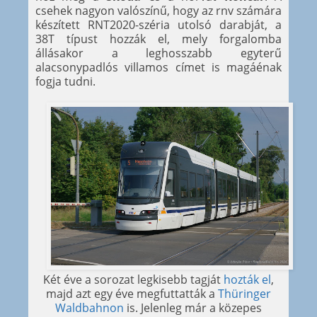
csehek nagyon valószínű, hogy az rnv számára
készített RNT2020-széria utolsó darabját, a
38T típust hozzák el, mely forgalomba
állásakor a leghosszabb egyterű
alacsonypadlós villamos címet is magáénak
fogja tudni.
Két éve a sorozat legkisebb tagját
hozták el
,
majd azt egy éve megfuttatták a
Thüringer
Waldbahnon
is. Jelenleg már a közepes