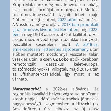
Krupp-MaK) hoz még mozdonyokat: a sokáig
csak modell formájában mutogatott Modula
tolatómozdony-család tagjait lehet majd
élőben is megtekinteni,
2022 után
másodjára.
A Vossloh amúgy utoljára
2018-ban produkált
igazi járműves kivonulást Berlinben
, míg
2022-
ben
a még DE18-as sorozatként kiállított dízel-
akkus mozdonyból éppen az akku hiányzott,
beszállítói késedelem miatt.
A 2018-as,
emlékezetesen rettenetes sajtóesemény
után
élőben mutatott mozdonnyal visszatér, talán
vezeklés után, a cseh
CZ Loko
is: ők korábban
remotorizált klasszikus kelet-európai
tolatómozdonyokkal villogtak, majd 2016 után
az Effishunter-családdal, így most is ez
várható.
Motorvonatból
a 2022-es elővárosi és
regionális kavalkád helyett végre az InnoTrans
szebb napjait idéző csúcstermékek jönnek: a
nagysebességű szegmensben a
Hitachi
(ex
AnsaldoBreda) újra elhozza az új olasz