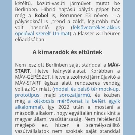
kétéltű, közúti-vasúti járművet mutat be
Berlinben. Hibrid hajtású pályás gépet hoz
még a
Robel
is, Rorunner E3 néven – a
pályásoknál is „trend a zöld”, legutóbb már
volt hasonló gép (
felsővezetékes-akkus
opcióval szerelt Unimat
) a Plasser & Theurer
előadásában.
A kimaradók és eltűntek
Nem lesz ott Berlinben saját standdal a
MÁV-
START
, illetve leányvállalatai. Korábban a
MÁV-GÉPÉSZET, illetve a szolnoki járműjavító a
MÁV-START égisze alatt rendszeres vendég
volt az IC+ miatt (
modell és belső tér mock-up
,
prototípus
, majd
sorozatjármű
, és közben
még
a kétkocsis mérővonat is befért egyik
alkalommal
), így 2022 után a mostani a
második alkalom, hogy egyáltalán nincs kint a
magyar állami vasúttársaság. Nem feltétlenül
meglepő ez, hiszen a személyszállító
vasútvállalatok nem szoktak saját standdal