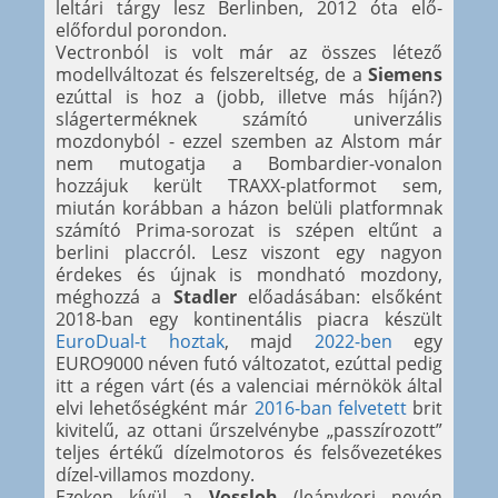
leltári tárgy lesz Berlinben, 2012 óta elő-
előfordul porondon.
Vectronból is volt már az összes létező
modellváltozat és felszereltség, de a
Siemens
ezúttal is hoz a (jobb, illetve más híján?)
slágerterméknek számító univerzális
mozdonyból - ezzel szemben az Alstom már
nem mutogatja a Bombardier-vonalon
hozzájuk került TRAXX-platformot sem,
miután korábban a házon belüli platformnak
számító Prima-sorozat is szépen eltűnt a
berlini placcról. Lesz viszont egy nagyon
érdekes és újnak is mondható mozdony,
méghozzá a
Stadler
előadásában: elsőként
2018-ban egy kontinentális piacra készült
EuroDual-t hoztak
, majd
2022-ben
egy
EURO9000 néven futó változatot, ezúttal pedig
itt a régen várt (és a valenciai mérnökök által
elvi lehetőségként már
2016-ban felvetett
brit
kivitelű, az ottani űrszelvénybe „passzírozott”
teljes értékű dízelmotoros és felsővezetékes
dízel-villamos mozdony.
Ezeken kívül a
Vossloh
(leánykori nevén