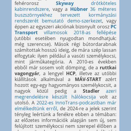
fehérorosz
Skyway
drótköteles
kabinrendszere
, vagy a
Hübner
36 méteres
buszszörnyekhez tervezett kormányzási
rendszerét bemutató demo-szerkezet
, vagy
éppen az egyszeri akciónak bizonyult orosz
PC
Transport
villamosok 2018-as fellépése
(utóbbi esetében nyugodtan mondhatjuk:
még szerencse). Mások régi bútordarabnak
számítottak hosszú ideig, de mára szép lassan
elfogytak: ilyen például a vasúti személykocsi,
mint járműkategória. A 2010-es években
ebből már sosem volt dömping, de a
ruttkai
vagongyár
, a lengyel
HCP
, illetve az utóbbi
kiállítások alkalmával a
MÁV-START
azért
hozott egy-egy hagyományos személykocsit, a
nagyok közül pedig a
Stadler
azeri
megrendelésre készült hálókocsija
volt az
utolsó. A
2022-es InnoTrans-podcastban már
elmélkedtünk erről
, de 2024-re a jelek szerint
tényleg leértünk a fenékre ebben a témában:
az előzetes információk alapján sem új, sem
felújított személykocsi nem szerepel élőben a