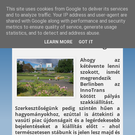
This site uses cookies from Google to deliver its services
and to analyze traffic. Your IP address and user-agent are
shared with Google along with performance and security
metrics to ensure quality of service, generate usage
statistics, and to detect and address abuse.
2024. 09. 11.
LEARN MORE
GOT IT
InnoTrans 2024 – Előhang
Ahogy az
kétévente lenni
szokott, ismét
megrendezik
Berlinben az
InnoTrans
kötött pályás
szakkiállítást.
Szerkesztőségünk pedig szintén hűen a
hagyományokhoz, ezúttal is áttekinti a
vasúti piac újdonságait és a legérdekesebb
bejelentéseket a kiállítás előtt – ahol
természetesen stábunk is jelen lesz majd és