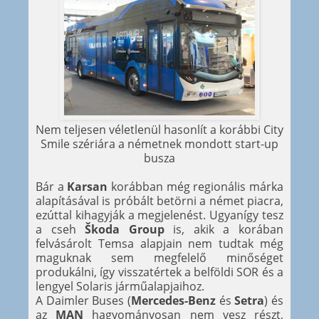
Nem teljesen véletlenül hasonlít a korábbi City
Smile szériára a németnek mondott start-up
busza
Bár a
Karsan
korábban még regionális márka
alapításával is próbált betörni a német piacra,
ezúttal kihagyják a megjelenést. Ugyanígy tesz
a cseh
Škoda Group
is, akik a korában
felvásárolt Temsa alapjain nem tudtak még
maguknak sem megfelelő minőséget
produkálni, így visszatértek a belföldi SOR és a
lengyel Solaris járműalapjaihoz.
A Daimler Buses (
Mercedes-Benz
és
Setra
) és
az
MAN
hagyományosan nem vesz részt,