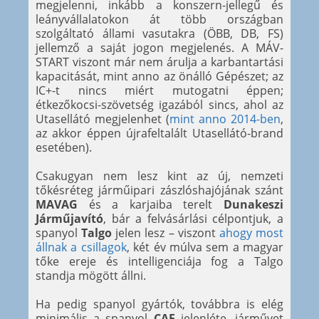
megjelenni, inkább a konszern-jellegű és
leányvállalatokon át több országban
szolgáltató állami vasutakra (ÖBB, DB, FS)
jellemző a saját jogon megjelenés. A MÁV-
START viszont már nem árulja a karbantartási
kapacitását, mint anno az önálló Gépészet; az
IC+-t nincs miért mutogatni éppen;
étkezőkocsi-szövetség igazából sincs, ahol az
Utasellátó megjelenhet (
mint anno 2014-ben
,
az akkor éppen újrafeltalált Utasellátó-brand
esetében).
Csakugyan nem lesz kint az új, nemzeti
tőkésréteg járműipari zászlóshajójának szánt
MAVAG
és a karjaiba terelt
Dunakeszi
Járműjavító
, bár a felvásárlási célpontjuk, a
spanyol
Talgo
jelen lesz – viszont
ahogy most
állnak a csillagok
, két év múlva sem a magyar
tőke ereje és intelligenciája fog a Talgo
standja mögött állni.
Ha pedig spanyol gyártók, továbbra is elég
minimális a spanyol
CAF
jelenléte, járművet