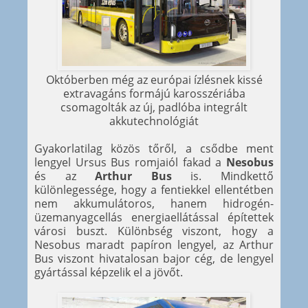
Októberben még az európai ízlésnek kissé
extravagáns formájú karosszériába
csomagolták az új, padlóba integrált
akkutechnológiát
Gyakorlatilag közös tőről, a csődbe ment
lengyel Ursus Bus romjaiól fakad a
Nesobus
és az
Arthur Bus
is. Mindkettő
különlegessége, hogy a fentiekkel ellentétben
nem akkumulátoros, hanem hidrogén-
üzemanyagcellás energiaellátással építettek
városi buszt. Különbség viszont, hogy a
Nesobus maradt papíron lengyel, az Arthur
Bus viszont hivatalosan bajor cég, de lengyel
gyártással képzelik el a jövőt.