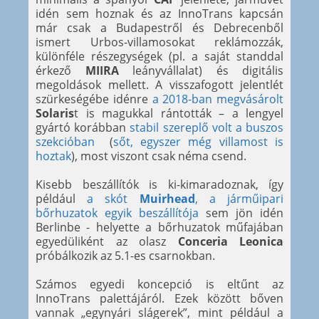
idén sem hoznak és az InnoTrans kapcsán
már csak a Budapestről és Debrecenből
ismert Urbos-villamosokat reklámozzák,
különféle részegységek (pl. a saját standdal
érkező
MIIRA
leányvállalat) és digitális
megoldások mellett. A visszafogott jelentlét
szürkeségébe idénre
a 2018-ban megvásárolt
Solaris
t is magukkal rántották – a lengyel
gyártó korábban
stabil szereplő volt a buszos
szekcióban
(
sőt, egyszer még villamost is
hoztak
), most viszont csak néma csend.
Kisebb beszállítók is ki-kimaradoznak, így
például
a skót
Muirhead
, a járműipari
bőrhuzatok egyik beszállítója
sem jön idén
Berlinbe - helyette a bőrhuzatok műfajában
egyedüliként az olasz
Conceria Leonica
próbálkozik az 5.1-es csarnokban.
Számos egyedi koncepció is eltűnt az
InnoTrans palettájáról. Ezek között bőven
vannak „egynyári slágerek”, mint például a