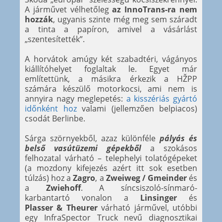
A járművet vélhetőleg
az InnoTrans-ra nem
hozzák
, ugyanis szinte még meg sem száradt
a tinta a papíron, amivel a vásárlást
„szentesítették”.
A horvátok amúgy két szabadtéri, vágányos
kiállítóhelyet foglaltak le. Egyet már
említettünk, a másikra érkezik a HŽPP
számára készülő motorkocsi, ami nem is
annyira nagy meglepetés:
a kisszériás gyártó
időnként hoz
valami (jellemzően belpiacos)
csodát Berlinbe.
Sárga szörnyekből, azaz különféle
pályás és
belső vasútüzemi gépekből
a szokásos
felhozatal várható – telephelyi tolatógépeket
(a mozdony kifejezés azért itt sok esetben
túlzás) hoz a
Zagro
, a
Zweiweg / Gmeinder
és
a
Zwiehoff
. A síncsiszoló-sínmaró-
karbantartó vonalon a
Linsinger
és
Plasser & Theurer
várható járművel, utóbbi
egy InfraSpector Truck nevű diagnosztikai