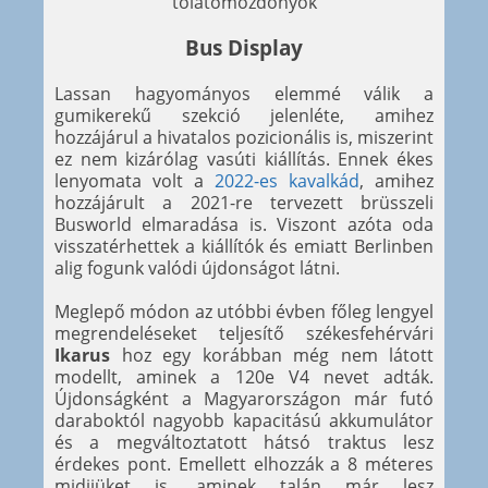
tolatómozdonyok
Bus Display
Lassan hagyományos elemmé válik a
gumikerekű szekció jelenléte, amihez
hozzájárul a hivatalos pozicionális is, miszerint
ez nem kizárólag vasúti kiállítás. Ennek ékes
lenyomata volt a
2022-es kavalkád
, amihez
hozzájárult a 2021-re tervezett brüsszeli
Busworld elmaradása is. Viszont azóta oda
visszatérhettek a kiállítók és emiatt Berlinben
alig fogunk valódi újdonságot látni.
Meglepő módon az utóbbi évben főleg lengyel
megrendeléseket teljesítő székesfehérvári
Ikarus
hoz egy korábban még nem látott
modellt, aminek a 120e V4 nevet adták.
Újdonságként a Magyarországon már futó
daraboktól nagyobb kapacitású akkumulátor
és a megváltoztatott hátsó traktus lesz
érdekes pont. Emellett elhozzák a 8 méteres
midijüket is, aminek talán már lesz