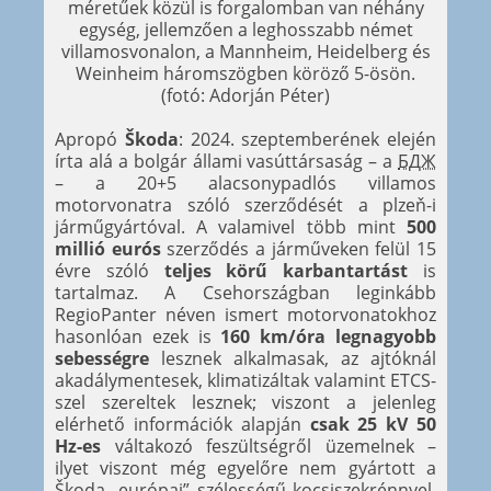
méretűek közül is forgalomban van néhány
egység, jellemzően a leghosszabb német
villamosvonalon, a Mannheim, Heidelberg és
Weinheim háromszögben köröző 5-ösön.
(fotó: Adorján Péter)
Apropó
Škoda
: 2024. szeptemberének elején
írta alá a bolgár állami vasúttársaság – a
БДЖ
– a 20+5 alacsonypadlós villamos
motorvonatra szóló szerződését a plzeň-i
járműgyártóval. A valamivel több mint
500
millió eurós
szerződés a járműveken felül 15
évre szóló
teljes körű karbantartást
is
tartalmaz. A Csehországban leginkább
RegioPanter néven ismert motorvonatokhoz
hasonlóan ezek is
160 km/óra legnagyobb
sebességre
lesznek alkalmasak, az ajtóknál
akadálymentesek, klimatizáltak valamint ETCS-
szel szereltek lesznek; viszont a jelenleg
elérhető információk alapján
csak 25 kV 50
Hz-es
váltakozó feszültségről üzemelnek –
ilyet viszont még egyelőre nem gyártott a
Škoda „európai” szélességű kocsiszekrénnyel.