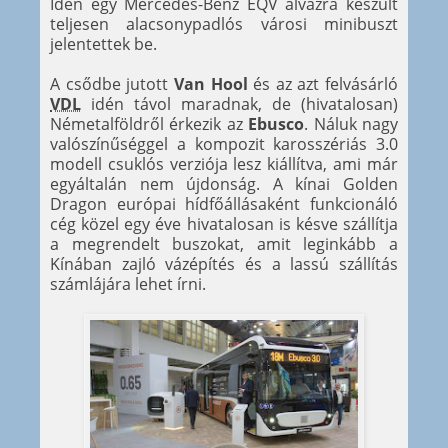
Idén egy Mercedes-Benz EQV alvázra készült
teljesen alacsonypadlós városi minibuszt
jelentettek be.
A csődbe jutott
Van Hool
és az azt felvásárló
VDL
idén távol maradnak, de (hivatalosan)
Németalföldről érkezik az
Ebusco
. Náluk nagy
valószínűséggel a kompozit karosszériás 3.0
modell csuklós verziója lesz kiállítva, ami már
egyáltalán nem újdonság. A kínai Golden
Dragon európai hídfőállásaként funkcionáló
cég közel egy éve hivatalosan is késve szállítja
a megrendelt buszokat, amit leginkább a
Kínában zajló vázépítés és a lassú szállítás
számlájára lehet írni.