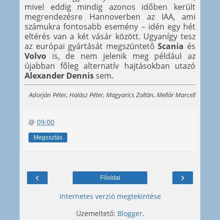
mivel eddig mindig azonos időben került
megrendezésre Hannoverben az IAA, ami
számukra fontosabb esemény – idén egy hét
eltérés van a két vásár között. Ugyanígy tesz
az európai gyártását megszüntető
Scania
és
Volvo
is, de nem jelenik meg például az
újabban főleg alternatív hajtásokban utazó
Alexander Dennis
sem.
Adorján Péter, Halász Péter, Magyarics Zoltán, Mellár Marcell
@
09:00
Megosztás
‹
›
Főoldal
Internetes verzió megtekintése
Üzemeltető:
Blogger
.