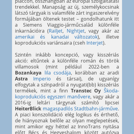
placcon, összhangban az európai szolgáltatási
trendekkel. Manapság az új, személykocsinak
látszó tárgyak is valamiféle zárt ingaszerelvény
formájában öltenek testet – gondolhatunk itt
a Siemens Viaggio-járműcsalád különféle
inkarnációira (
Railjet
,
Nightjet
, vagy akár az
amerikai és kanadai változatok
), illetve
koprodukciós variánsaira (cseh
Interjet
).
Szintén inkább koncepció, vagy kisszériás
akció: eltűntek a különféle román és török
villamosok (mint például 2022-ben a
Bozankaya
lila csodája
, korábban az aradi
Astra
Imperio
és társai), de ugyanígy
elfogytak a színpadról a nyugati(bb) kisszériás
termékek, mint a finn
Transtec Oy
Škoda-
koprodukciós egyszeri manővere
, vagy akár a
2016-ig leltári tárgynak számító lipcsei
HeiterBlick
magaspadlós Stadtbahn-járműve
.
A piaci konszolidáció elég logikus és érthető,
de hiányoznak belőle az olyan meglepetések,
mint amikor egy héttel az InnoTrans nyitása
előtt Bécs és Hegyeshalom között autózva