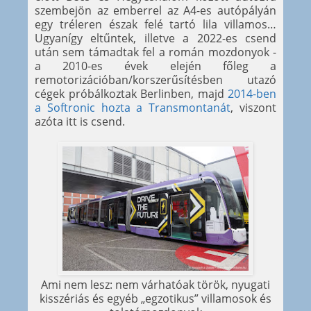
szembejön az emberrel az A4-es autópályán
egy tréleren észak felé tartó lila villamos…
Ugyanígy eltűntek, illetve a 2022-es csend
után sem támadtak fel a román mozdonyok -
a 2010-es évek elején főleg a
remotorizációban/korszerűsítésben utazó
cégek próbálkoztak Berlinben, majd
2014-ben
a Softronic hozta a Transmontanát
, viszont
azóta itt is csend.
Ami nem lesz: nem várhatóak török, nyugati
kisszériás és egyéb „egzotikus” villamosok és