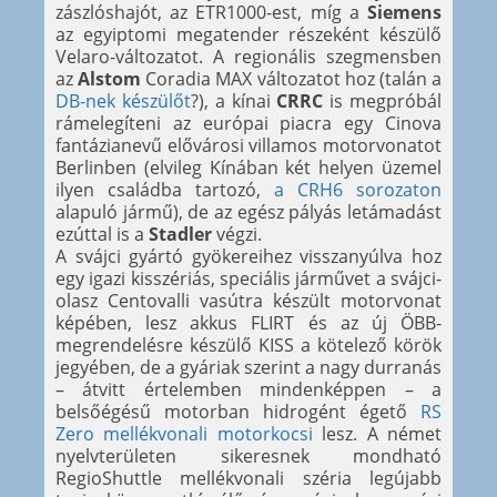
zászlóshajót, az ETR1000-est, míg a
Siemens
az egyiptomi megatender részeként készülő
Velaro-változatot. A regionális szegmensben
az
Alstom
Coradia MAX változatot hoz (talán a
DB-nek készülőt
?), a kínai
CRRC
is megpróbál
rámelegíteni az európai piacra egy Cinova
fantázianevű elővárosi villamos motorvonatot
Berlinben (elvileg Kínában két helyen üzemel
ilyen családba tartozó,
a CRH6 sorozaton
alapuló jármű), de az egész pályás letámadást
ezúttal is a
Stadler
végzi.
A svájci gyártó gyökereihez visszanyúlva hoz
egy igazi kisszériás, speciális járművet a svájci-
olasz Centovalli vasútra készült motorvonat
képében, lesz akkus FLIRT és az új ÖBB-
megrendelésre készülő KISS a kötelező körök
jegyében, de a gyáriak szerint a nagy durranás
– átvitt értelemben mindenképpen – a
belsőégésű motorban hidrogént égető
RS
Zero mellékvonali motorkocsi
lesz. A német
nyelvterületen sikeresnek mondható
RegioShuttle mellékvonali széria legújabb