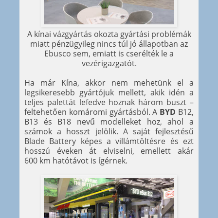
A kínai vázgyártás okozta gyártási problémák
miatt pénzügyileg nincs túl jó állapotban az
Ebusco sem, emiatt is cserélték le a
vezérigazgatót.
Ha már Kína, akkor nem mehetünk el a
legsikeresebb gyártójuk mellett, akik idén a
teljes palettát lefedve hoznak három buszt –
feltehetően komáromi gyártásból. A
BYD
B12,
B13 és B18 nevű modelleket hoz, ahol a
számok a hosszt jelölik. A saját fejlesztésű
Blade Battery képes a villámtöltésre és ezt
hosszú éveken át elviselni, emellett akár
600 km hatótávot is ígérnek.