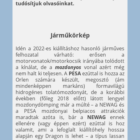
tudósítjuk olvasóinkat.
Járműkörkép
Idén a 2022-es kiállításhoz hasonló járműves
felhozatal várható: erősen a
motorvonatok/motorkocsik irányába tolódott
a kínálat, de a
mozdonyos
vonal azért még
nem halt ki teljesen. A
PESA
ezúttal is hozza az
Orlen számára készült, megosztó (ám
mindenképpen markáns) formavilágú
hidrogénes tolatómozdonyát, de a korábbi
években (főleg 2018 előtt) látott lengyel
mozdonydömping már a múlté – a NEWAG és
a PESA mozdonyai belpiacos attrakciók
maradtak azóta is, bár a
NEWAG
ennek
ellenére (vagy éppen ezért) ezúttal is hoz
valamit, ami a lefoglalt kiállítóhely hossza
alapján egy Dragon is lehet – a típus lassan